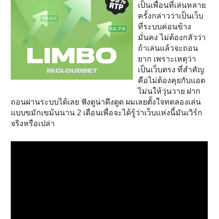
เป็นเพื่อนที่เล่นหลาย
ครั้งกล่าวว่าเป็นเว็บ
ที่ระบบค่อนข้าง
มั่นคง ไม่ต้องกลัวว่า
ถ้าเล่นแล้วจะถอน
ยาก เพราะเหตุว่า
เป็นเว็บตรง ที่สำคัญ
คือไม่ต้องคุยกับแอด
ไม่นให้วุ่นวาย ฝาก
ถอนผ่านระบบได้เลย ฟังดูน่าดึงดูด ผมเลยตั้งใจทดลองเล่น
แบบขมักเขม้นนาน 2 เดือนเพื่อจะได้รู้ว่าเว็บแห่งนี้มันเวิร์ก
จริงหรือเปล่า