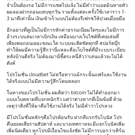
จำเป็นต้องรอ ไม่มีการแชตไปแจ้ง ไม่มีคำว่าแอดมินหายหัว
ผมลองฝากถอนแทบทุกวัน รวมทั้งแต่ละครั้งใช้เวลาราว 1-
3 นาทีเท่านั้น เงินเข้าเร็วแบบไม่ต้องรีเฟรชให้ปวดเมื่อยมือ
อีกอย่างที่ดูเป็นไม่มีการหักค่าธรรมเนียมใดๆและไม่มีการ
อ้างระบบล่มเวลาเบิกเงิน เหมือนบางเว็บไซต์ที่เคยเล่นที่
เพียงพอถอนเยอะขณะใด ระบบจะติดขัดทุกที สปอร์ตบุ๊ก
ทำให้ผมมีความรู้สึกว่านี่แหละคือเว็บไซต์ที่มีระบบระเบียบ
หลังบ้านดีจริง ไม่ต้องมานั่ขี้ตระหนี่ลัวว่าเล่นแล้วจะไม่ได้
ตังค์
โปรโมชั่น cloudbet ไม่หวือหวาแม้กระนั้นแฟร์และใช้งาน
ได้จริงแบบไม่มีความรู้สึกโดนหลอก
ในทางของโปรโมชั่น ผมคิดว่า bitcoin ไม่ได้ทำออกมา
แบบเว็บตลาดที่แจกหนักรัว แต่ว่าต่างหากที่เป็นข้อดี ด้วย
เหตุว่าสิ่งที่ให้มาคือใช้งานได้จริง ไม่มีคำว่าโปรลวง
มีโปรโมชั่นหลักๆคือโปรต้อนรับ ฝากทีแรกรับโบนัส โปร
คืนยอดเสียรายสัปดาห์ และบางเทศกาลจะมีแจกโบนัสเพิ่ม
เพิ่มนิดเดียว ทุกโปรมีเงื่อนไขแจ้งชัด ไม่มีการบอกว่าเทิร์น