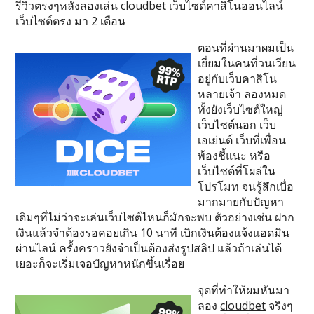
รีวิวตรงๆหลังลองเล่น cloudbet เว็บไซต์คาสิโนออนไลน์
เว็บไซต์ตรง มา 2 เดือน
ตอนที่ผ่านมาผมเป็น
เยี่ยมในคนที่วนเวียน
อยู่กับเว็บคาสิโน
หลายเจ้า ลองหมด
ทั้งยังเว็บไซต์ใหญ่
เว็บไซต์นอก เว็บ
เอเย่นต์ เว็บที่เพื่อน
พ้องชี้แนะ หรือ
เว็บไซต์ที่โผล่ใน
โปรโมท จนรู้สึกเบื่อ
มากมายกับปัญหา
เดิมๆที่ไม่ว่าจะเล่นเว็บไซต์ไหนก็มักจะพบ ตัวอย่างเช่น ฝาก
เงินแล้วจำต้องรอคอยเกิน 10 นาที เบิกเงินต้องแจ้งแอดมิน
ผ่านไลน์ ครั้งคราวยังจำเป็นต้องส่งรูปสลิป แล้วถ้าเล่นได้
เยอะก็จะเริ่มเจอปัญหาหนักขึ้นเรื่อย
จุดที่ทำให้ผมหันมา
ลอง
cloudbet
จริงๆ