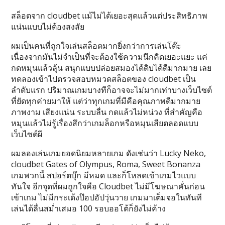
สล็อตจาก cloudbet แม้ไม่ได้เยอะสุดแล้วแต่ประสิทธิภาพ
แน่นแบบไม่ต้องสงสัย
ผมเป็นคนที่ถูกใจเล่นสล็อตมากยิ่งกว่าการเล่นโต๊ะ
เนื่องจากมันไม่จำเป็นที่จะต้องใช้ความนึกคิดเยอะแยะ แค่
กดหมุนแล้วลุ้น สนุกแบบปล่อยสมองได้ดิบได้ดีมากมาย เลย
ทดลองเข้าไปตรวจสอบหมวดสล็อตของ cloudbet เป็น
ลำดับแรก ปริมาณเกมบางทีก็อาจจะไม่มากเท่าบางเว็บไซต์
ที่ยัดทุกค่ายมาให้ แต่ว่าทุกเกมที่มีคือคุณภาพดีมากมาย
ภาพงาม เสียงแน่น ระบบลื่น กดแล้วไม่หน่วง ที่สำคัญคือ
หมุนแล้วไม่รู้เรื่องสึกว่าเกมล็อกหรือหมุนเสียตลอดแบบ
เว็บไซต์ผี
ผมลองเล่นเกมยอดนิยมหลายเกม ดังเช่นว่า Lucky Neko,
cloudbet
Gates of Olympus, Roma, Sweet Bonanza
เกมพวกนี้ สปอร์ตบุ๊ก มีหมด และก็โหลดเข้าเกมไวแบบ
ทันใจ อีกจุดที่ผมถูกใจคือ Cloudbet ไม่มีโฆษณาคั่นก่อน
เข้าเกม ไม่มีกระเด้งป๊อปอัปวุ่นวาย เกมมาเต็มจอในทันที
เล่นได้ลื่นสม่ำเสมอ 100 รอบออโต้ก็ยังไม่ค้าง