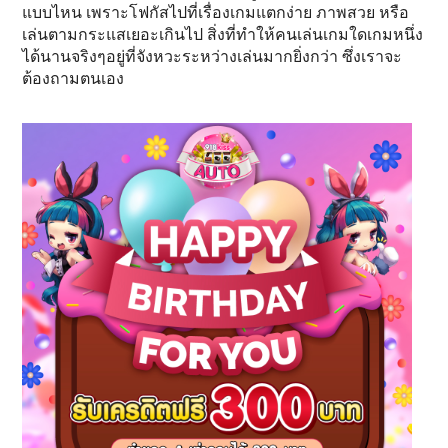
แบบไหน เพราะโฟกัสไปที่เรื่องเกมแตกง่าย ภาพสวย หรือ
เล่นตามกระแสเยอะเกินไป สิ่งที่ทำให้คนเล่นเกมใดเกมหนึ่ง
ได้นานจริงๆอยู่ที่จังหวะระหว่างเล่นมากยิ่งกว่า ซึ่งเราจะ
ต้องถามตนเอง