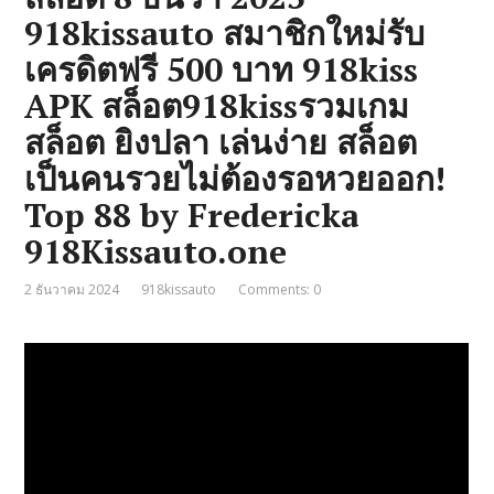
918kissauto สมาชิกใหม่รับ
เครดิตฟรี 500 บาท 918kiss
APK สล็อต918kissรวมเกม
สล็อต ยิงปลา เล่นง่าย สล็อต
เป็นคนรวยไม่ต้องรอหวยออก!
Top 88 by Fredericka
918Kissauto.one
2 ธันวาคม 2024
918kissauto
Comments: 0