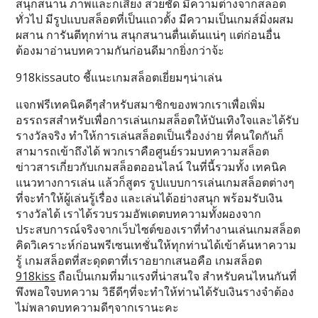
สนุกสนาน ภาพและก็เสียง สวยชัด มีความต่างจากสล็อต
ทั่วไป มีรูปแบบสล็อตที่เป็นแถวตั้ง มีความเป็นเกมส์มิ่งผสม
ผสาน การันตีทุกท่าน สนุกสนานตื่นเต้นแน่ๆ แต่ก่อนอื่น
ต้องมาอ่านบทความกันก่อนดีมากยิ่งกว่าจ้ะ
918kissauto ชี้แนะเกมสล็อตเยี่ยมๆน่าเล่น
แจกฟรีเทคนิคดีๆสำหรับสมาชิกของพวกเราเพื่อเพิ่ม
อรรถรสสำหรับเพื่อการเล่นเกมสล็อตให้บันเทิงใจและได้รับ
รางวัลจริง ทำให้การเล่นสล็อตเป็นเรื่องง่าย ที่คนใดกันก็
สามารถเข้าถึงได้ พวกเราคือศูนย์รวมบทความสล็อต
ข่าวสารเกี่ยวกับเกมสล็อตออนไลน์ ในที่นี้รวมทั้ง เทคนิค
แนวทางการเล่น แล้วก็สูตร รูปแบบการเล่นเกมสล็อตต่างๆ
ที่จะทำให้ผู้เล่นรู้เรื่อง และเล่นได้อย่างสนุก พร้อมรับเงิน
รางวัลได้ เราได้รวบรวมอัพเดตบทความทั้งผองจาก
ประสบการณ์จริงจากเว็บไซต์ของเราที่ทำงานเล่นเกมสล็อต
คิดวิเคราะห์ก่อนพรีเซนเทชั่นให้ทุกท่านได้เข้าค้นหาความ
รู้ เกมสล็อตที่สะดุดตาที่เราอยากเสนอคือ เกมสล็อต
918kiss
ถือเป็นเกมที่มาแรงที่น่าสนใจ สำหรับคนไหนกันที่
พึงพอใจบทความ วิธีดีๆที่จะทำให้ท่านได้รับเงินรางจำต้อง
ไม่พลาดบทความดีๆจากเรานะคะ