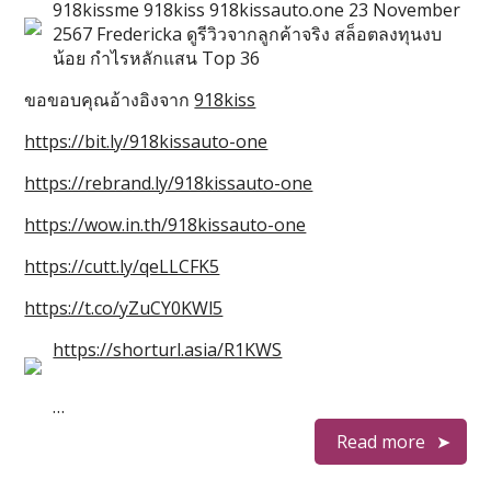
918kissme 918kiss 918kissauto.one 23 November
2567 Fredericka ดูรีวิวจากลูกค้าจริง สล็อตลงทุนงบ
น้อย กำไรหลักแสน Top 36
ขอขอบคุณอ้างอิงจาก
918kiss
https://bit.ly/918kissauto-one
https://rebrand.ly/918kissauto-one
https://wow.in.th/918kissauto-one
https://cutt.ly/qeLLCFK5
https://t.co/yZuCY0KWl5
https://shorturl.asia/R1KWS
…
Read more