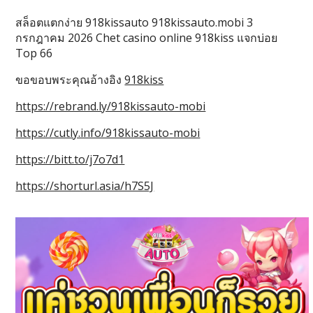
สล็อตแตกง่าย 918kissauto 918kissauto.mobi 3
กรกฎาคม 2026 Chet casino online 918kiss แจกบ่อย
Top 66
ขอขอบพระคุณอ้างอิง
918kiss
https://rebrand.ly/918kissauto-mobi
https://cutly.info/918kissauto-mobi
https://bitt.to/j7o7d1
https://shorturl.asia/h7S5J