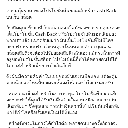
ความคุ้มราคาของโปรโมชั่นคืนยอดเสียหรือ Cash Back
บนเว็บ สล็อต
ถ้าเกิดคุณเข้ามาที่เว็บสล็อตออนไลน์ของพวกเรา คุณน่าจะ
เห็นโปรโมชั่น Cash Back หรือโปรโมชั่นคืนยอดเสียของ
พวกเราแล้ว แน่ๆครับผมว่า มันเป็นโปรโมชั่นที่ไม่มีใคร
อยากรับหรอกครับ ด้วยเหตุว่าโน่นหมายถึงว่า คุณเล่น
สล็อตเสียถึงจะต้องไปรับยอดเสียคืนนั่นเอง แม้กระนั้นการมี
อยู่ของโปรโมชั่นสล็อต โปรโมชั่นนี้ก็ทำให้หลายคนได้ได้
โอกาสสำหรับเพื่อการทำเงินอีกที
ซึ่งมันมีความคุ้มค่าในแบบของมันเองเหมือนกัน แต่จะคุ้ม
มากน้อยแค่ไหนนั้น ผมจะชี้แจงให้คุณเข้าใจเองนะครับ
• ลดความเสี่ยงสำหรับในการลงทุน: โปรโมชั่นคืนยอดเสีย
จะช่วยทำให้คุณได้รับเงินคืนส่วนใดส่วนหนึ่งจากการเล่น
เสียกลับมา ซึ่งคุณสามารถนำเงินพวกนั้นไปเริ่มต้นเพื่อกลับ
มาได้กำไรหรือเริ่มเล่นใหม่ได้นั่นเอง
• สร้างจังหวะในการได้กำไรต่อ: หลายคนบางครั้งก็อาจจะ