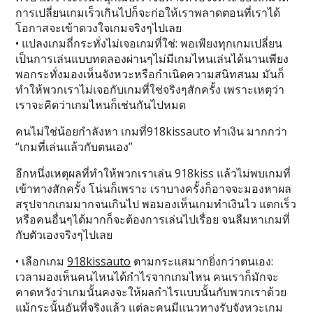
การเปลี่ยนเกมเร็วเกินไปก็จะก่อให้เราพลาดตอนที่เราได้
โอกาสจะเข้าดวงใจเกมจริงๆไปเลย
• แปลงเกมถี่กระทั่งไม่เจอเกมที่ใช่: พอเพียงทุกเกมเปลี่ยน
เป็นการเล่นแบบทดลองผ่านๆไม่มีเกมไหนเล่นได้นานเพียง
พอกระทั่งมองเห็นจังหวะหรือกำเนิดความสนิทสนม มันก็
ทำให้พวกเราไม่เจอกับเกมที่ใช่จริงๆสักครั้ง เพราะเหตุว่า
เราจะคิดว่าเกมไหนก็เช่นกันไปหมด
คนไม่ใช่น้อยกำลังหา เกมที่918kissauto ทำเงิน มากกว่า
“เกมที่เล่นแล้วกับตนเอง”
อีกหนึ่งเหตุผลที่ทำให้พวกเราเล่น 918kiss แล้วไม่พบเกมที่
เข้าทางสักครั้ง โน่นก็เพราะ เราบางครั้งก็อาจจะมองหาผล
สรุปจากเกมมากจนเกินไป พอมองเห็นเกมทำเงินไว แตกเร็ว
หรือคนอื่นๆได้มากก็จะต้องการเล่นไปเรื่อย จนลืมหาเกมที่
กับตัวเองจริงๆไปเลย
• เลือกเกม
918kissauto
ตามกระแสมากยิ่งกว่าตนเอง:
เวลามองเห็นคนไหนได้กำไรจากเกมไหน คนเราก็มักจะ
คาดหวังว่าเกมนั้นคงจะให้ผลกำไรแบบนั้นกับพวกเราด้วย
แม้กระนั้นอันที่จริงแล้ว แต่ละคนมีแนวทางรับจังหวะเกม