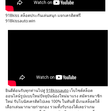
918kiss สล็อตประกันเล่นสนุก แจกเครดิตฟรี
918kissauto.win
ยินดีต้อนรับทุกท่านไปสู่
918kissauto
เว็บไซต์สล็อต
ออนไลน์รูปแบบใหม่ปัจจุบันน้องใหม่มาแรง สมัครสมาชิก
ใหม่ รับโบนัสเครดิตไปเลย 100% ในทันที มีเกมสล็อตให้
เลือกเล่นมากมายก่ายกอง รวมทั้งรับรองได้เลยว่าเกม