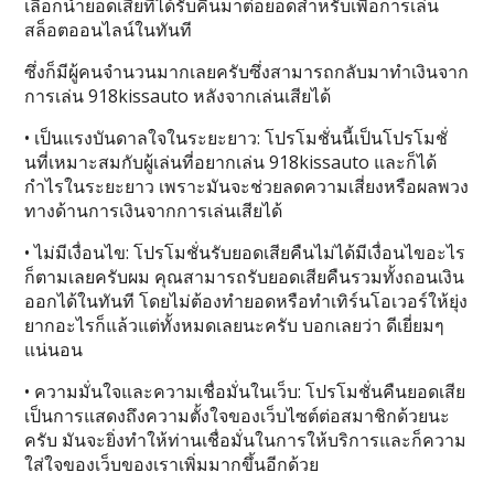
เลือกนำยอดเสียที่ได้รับคืนมาต่อยอดสำหรับเพื่อการเล่น
สล็อตออนไลน์ในทันที
ซึ่งก็มีผู้คนจำนวนมากเลยครับซึ่งสามารถกลับมาทำเงินจาก
การเล่น 918kissauto หลังจากเล่นเสียได้
• เป็นแรงบันดาลใจในระยะยาว: โปรโมชั่นนี้เป็นโปรโมชั่
นที่เหมาะสมกับผู้เล่นที่อยากเล่น 918kissauto และก็ได้
กำไรในระยะยาว เพราะมันจะช่วยลดความเสี่ยงหรือผลพวง
ทางด้านการเงินจากการเล่นเสียได้
• ไม่มีเงื่อนไข: โปรโมชั่นรับยอดเสียคืนไม่ได้มีเงื่อนไขอะไร
ก็ตามเลยครับผม คุณสามารถรับยอดเสียคืนรวมทั้งถอนเงิน
ออกได้ในทันที โดยไม่ต้องทำยอดหรือทำเทิร์นโอเวอร์ให้ยุ่ง
ยากอะไรก็แล้วแต่ทั้งหมดเลยนะครับ บอกเลยว่า ดีเยี่ยมๆ
แน่นอน
• ความมั่นใจและความเชื่อมั่นในเว็บ: โปรโมชั่นคืนยอดเสีย
เป็นการแสดงถึงความตั้งใจของเว็บไซต์ต่อสมาชิกด้วยนะ
ครับ มันจะยิ่งทำให้ท่านเชื่อมั่นในการให้บริการและก็ความ
ใส่ใจของเว็บของเราเพิ่มมากขึ้นอีกด้วย