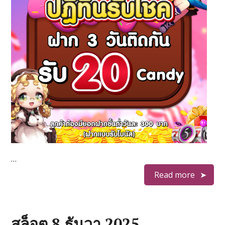
…
Read more
สล็อต 8 ธันวา 2025