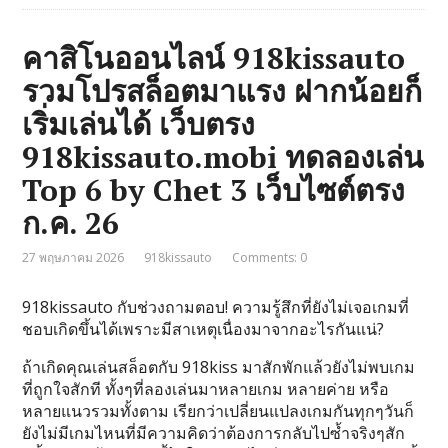
คาสิโนออนไลน์ 918kissauto
รวมโปรสล็อตมาแรง ฝากน้อยก็
เริ่มเล่นได้ เว็บตรง
918kissauto.mobi ทดลองเล่น
Top 6 by Chet 3 เว็บไซต์ตรง
ก.ค. 26
27 พฤษภาคม 2026
918kissauto
Comments: 0
918kissauto กับช่วงถามตอบ! ความรู้สึกที่ยังไม่เจอเกมที่
ชอบเกิดขึ้นได้เพราะมีสาเหตุเนื่องมาจากอะไรกันแน่?
ถ้าเกิดคุณเล่นสล็อตกับ 918kiss มาสักพักแล้วยังไม่พบเกม
ที่ถูกใจสักที ทั้งๆที่ลองเล่นมาหลายเกม หลายค่าย หรือ
หลายแนวรวมทั้งตาม เรียกว่าเปลี่ยนแปลงเกมกันทุกๆวันก็
ยังไม่มีเกมไหนที่มีความคิดว่าต้องการกลับไปซ้ำจริงๆสัก