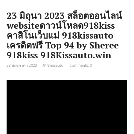
23 มิถุนา 2023 สล็อตออนไลน์
websiteดาวน์โหลด918kiss
คาสิโนเว็บแม่ 918kissauto
เครดิตฟรี Top 94 by Sheree
918kiss 918Kissauto.win
23 พฤษภาคม 2023
918kissauto
Comments: 0