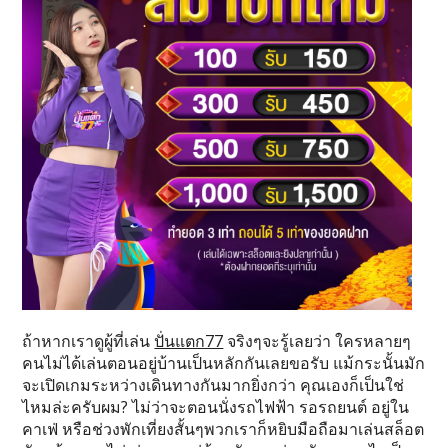
ถ้าหากเราดูผู้ที่เล่น
ปั่นแตก77
จริงๆจะรู้เลยว่า ใครหลายๆ
คนไม่ได้เล่นตอนอยู่บ้านเป็นหลักกันเลยขอรับ แม้กระนั้นมัก
จะเปิดเกมระหว่างเดินทางกันมากยิ่งกว่า คุณเองก็เป็นใช่
ไหมล่ะครับผม? ไม่ว่าจะตอนนั่งรถไฟฟ้า รอรถยนต์ อยู่ใน
คาเฟ่ หรือช่วงพักเที่ยงสั้นๆพวกเราก็หยิบมือถือมาเล่นสล็อต