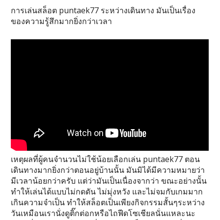
การเล่นสล็อต puntaek77 ระหว่างเดินทาง มันเป็นเรื่อง
ของความรู้สึกมากยิ่งกว่าเวลา
เหตุผลที่ผู้คนจำนวนไม่ใช้น้อยเลือกเล่น puntaek77 ตอน
เดินทางมากยิ่งกว่าตอนอยู่บ้านนั้น มันมิได้มีความหมายว่า
มีเวลาน้อยกว่าครับ แต่ว่ามันเป็นเนื่องจากว่า ขณะอย่างนั้น
ทำให้เล่นได้แบบไม่กดดัน ไม่มุ่งหวัง และไม่จมกับเกมมาก
เกินความจำเป็น ทำให้สล็อตเป็นเพียงกิจกรรมสั้นๆระหว่าง
วันเหมือนเรานั่งดูติ๊กต่อกหรือไถฟีดโซเชียลนั่นแหละนะ