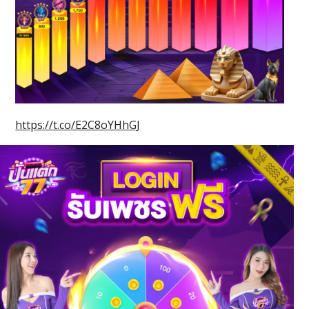
https://t.co/E2C8oYHhGJ