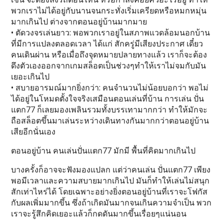
พวกเราไม่ได้อยู่กับนานจนกระทั่งเริ่มเครียดหรือหมกหมุ่น
มากเกินไป ต่างจากตอนอยู่บ้านมากมาย
• ตัดวงจรเล่นยาว: พอพวกเราอยู่ในสภาพแวดล้อมนอกบ้าน
ที่มีการแปลงตลอดเวลา ได้แก่ สักครู่มีเสียงประกาศ เดี๋ยว
คนเดินผ่าน หรือเมื่อถึงจุดหมายปลายทางแล้ว เราก็จะต้อง
ดึงตัวเองออกจากเกมสล็อตเป็นช่วงๆทำให้เราไม่จมกับมัน
เยอะเกินไป
• สบายอารมณ์มากยิ่งกว่า: คนจำนวนไม่น้อยบอกว่า พอไม่
ได้อยู่ในโหมดตั้งใจจริงเสมือนตอนเล่นที่บ้าน การเล่น ปั่น
แตก77 ก็เลยมองเพลินรวมทั้งบรรเทามากกว่า ทำให้มักจะ
ถือสล็อตขึ้นมาเล่นระหว่างเดินทางกันมากกว่าตอนอยู่บ้าน
เสียอีกนั่นเอง
ตอนอยู่บ้าน คนเล่นปั่นแตก77 มักมี พื้นที่คิดมากเกินไป
บางครั้งก็อาจจะฟังมองแปลก แต่ว่าคนเล่น ปั่นแตก77 เพียง
พอมีเวลาและความสบายมากเกินไป มันก็ทำให้เล่นไม่สนุก
สักเท่าไหร่ได้ โดยเฉพาะอย่างยิ่งตอนอยู่บ้านที่เราจะโฟกัส
กับผลเพิ่มมากขึ้น ซึ่งถ้าเกิดมันมากจนเกินความจำเป็น พวก
เราจะรู้สึกคิดเยอะแล้วก็กดดันมากขึ้นเรื่อยๆแน่นอน