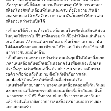
เรื่อยๆขนาดนี้ ก็ต้องยกความดีความชอบให้กับการมาของ
สล็อตโทรศัพท์เคลื่อนที่นั่นแหละครับ ทั้งยังความเร็วเข้า
เกม ระบบออโต้ หรือจังหวะการเล่น มันก็เลยทำให้การเล่น
สล็อตระหว่างวันเป็นได้
• เข้าเล่นได้เร็วรวมทั้งจบไว: สล็อตบนโทรศัพท์เคลื่อนที่ส่วน
ใหญ่จะใช้เวลาไม่กี่วินาทีต่อรอบ มันก็ยิ่งทำให้คนเล่นถือมา
เล่น ปั่นแตก77 ตอนเดินทางกันมากขึ้นเรื่อยๆ เพราะว่ามัน
ไม่ต้องเตรียมเยอะแยะ เข้าเกมได้ไว และไม่จะต้องใช้สมาธิ
มากราวกับเกมอื่นๆด้วย
• เป็นกิจกรรมแทรกระหว่างวัน: คนเล่นยุคนี้ไม่ได้มานั่งแยก
เวลาเล่นสล็อตกันขมักเขม้นหรอกครับ เพียงแค่จะเปิดเล่น
ช่วงสั้นๆของวันเพียงแค่นั้น ตัวอย่างเช่น ระหว่างเดินทาง
รอคิว หรือก่อนถึงที่หมาย ซึ่งมันก็เข้ากับการเล่น
puntaek77 บนโทรศัพท์เคลื่อนที่อย่างแท้จริง
• เล่นช่วงสั้นๆสบายกว่า: บางคนเล่นสล็อตตลอดทั้งวัน วันละ
หลายรอบ แต่ไม่เคยทราบสึกอ่อนเพลียหรือล้ากันเลย นั่นก็
เพราะพวกเขาได้รีเซ็ทอารมณ์และก็ร่างกายตนเองกันมา
แล้ว ซึ่งมันดีมากยิ่งกว่าการเล่นสล็อตสม่ำเสมอยาวๆเยอะ
แยะเลยนะครับ