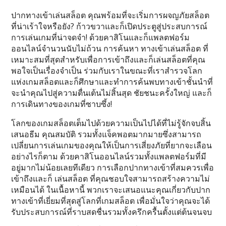
ปากทางเข้าเล่นสล็อต คุณพร้อมที่จะเริ่มการผจญภัยสล็อต
ที่น่าเร้าใจหรือยัง? ก้าวขวาและก็เปิดประตูสู่ประสบการณ์
การเล่นเกมที่น่าจดจำ! ด้วยคาสิโนและก็แพลตฟอร์ม
ออนไลน์จำนวนนับไม่ถ้วน การค้นหา ทางเข้าเล่นสล็อต ที่
เหมาะสมที่สุดสำหรับเพื่อการเข้าถึงและก็เล่นสล็อตที่คุณ
พอใจเป็นเรื่องจำเป็น ร่วมกับเราในขณะที่เราสำรวจโลก
แห่งเกมสล็อตและก็ศึกษาและทำการค้นพบทางเข้าชั้นนำที่
จะนำคุณไปสู่ความตื่นเต้นไม่สิ้นสุด ชัยชนะครั้งใหญ่ และก็
การเดินทางของเกมที่ซาบซึ้ง!
โลกของเกมสล็อตเต็มไปด้วยความเป็นไปได้ที่ไม่รู้จักจบสิ้น
เสนอธีม คุณสมบัติ รวมทั้งแจ็คพอตมากมายซึ่งสามารถ
เปลี่ยนการเล่นเกมของคุณให้เป็นการเสี่ยงภัยที่ยากจะเลือน
อย่างไรก็ตาม ด้วยคาสิโนออนไลน์รวมทั้งแพลตฟอร์มที่มี
อยู่มากไม่น้อยเลยทีเดียว การเลือกปากทางเข้าที่สมควรเพื่อ
เข้าถึงและก็ เล่นสล็อต ที่คุณชอบใจสามารถสร้างความไม่
เหมือนได้ ในเนื้อหานี้ พวกเราจะเสนอแนะคุณเกี่ยวกับปาก
ทางเข้าที่เยี่ยมที่สุดสู่โลกที่เกมสล็อต เพื่อมั่นใจว่าคุณจะได้
รับประสบการณ์ที่ราบสดชื่นรวมทั้งครึกครื้นตั้งแต่ต้นจนจบ