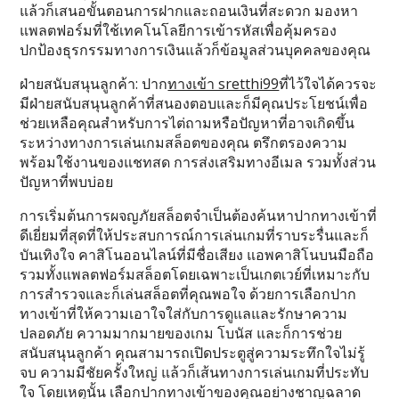
แล้วก็เสนอขั้นตอนการฝากและถอนเงินที่สะดวก มองหา
แพลตฟอร์มที่ใช้เทคโนโลยีการเข้ารหัสเพื่อคุ้มครอง
ปกป้องธุรกรรมทางการเงินแล้วก็ข้อมูลส่วนบุคคลของคุณ
ฝ่ายสนับสนุนลูกค้า: ปาก
ทางเข้า sretthi99
ที่ไว้ใจได้ควรจะ
มีฝ่ายสนับสนุนลูกค้าที่สนองตอบและก็มีคุณประโยชน์เพื่อ
ช่วยเหลือคุณสำหรับการไต่ถามหรือปัญหาที่อาจเกิดขึ้น
ระหว่างทางการเล่นเกมสล็อตของคุณ ตรึกตรองความ
พร้อมใช้งานของแชทสด การส่งเสริมทางอีเมล รวมทั้งส่วน
ปัญหาที่พบบ่อย
การเริ่มต้นการผจญภัยสล็อตจำเป็นต้องค้นหาปากทางเข้าที่
ดีเยี่ยมที่สุดที่ให้ประสบการณ์การเล่นเกมที่ราบระรื่นและก็
บันเทิงใจ คาสิโนออนไลน์ที่มีชื่อเสียง แอพคาสิโนบนมือถือ
รวมทั้งแพลตฟอร์มสล็อตโดยเฉพาะเป็นเกตเวย์ที่เหมาะกับ
การสำรวจและก็เล่นสล็อตที่คุณพอใจ ด้วยการเลือกปาก
ทางเข้าที่ให้ความเอาใจใส่กับการดูแลและรักษาความ
ปลอดภัย ความมากมายของเกม โบนัส และก็การช่วย
สนับสนุนลูกค้า คุณสามารถเปิดประตูสู่ความระทึกใจไม่รู้
จบ ความมีชัยครั้งใหญ่ แล้วก็เส้นทางการเล่นเกมที่ประทับ
ใจ โดยเหตุนั้น เลือกปากทางเข้าของคุณอย่างชาญฉลาด