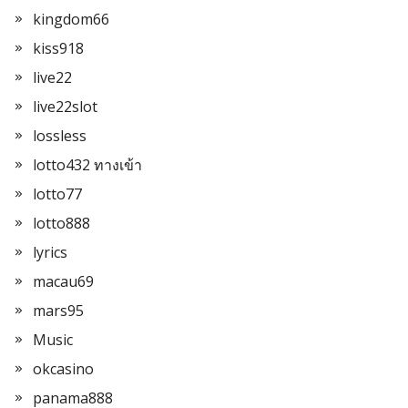
kingdom66
kiss918
live22
live22slot
lossless
lotto432 ทางเข้า
lotto77
lotto888
lyrics
macau69
mars95
Music
okcasino
panama888