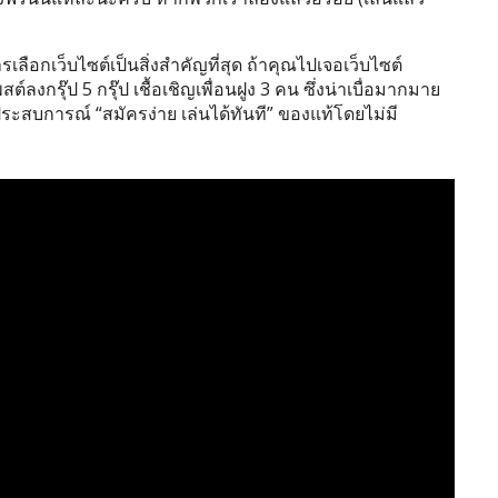
ลือกเว็บไซต์เป็นสิ่งสำคัญที่สุด ถ้าคุณไปเจอเว็บไซต์
์ลงกรุ๊ป 5 กรุ๊ป เชื้อเชิญเพื่อนฝูง 3 คน ซึ่งน่าเบื่อมากมาย
ระสบการณ์ “สมัครง่าย เล่นได้ทันที” ของแท้โดยไม่มี