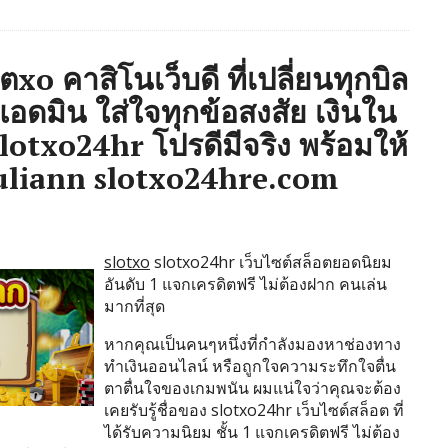
o คาสิโนเว็บดี ที่เปลี่ยนทุกบิล
แอดมิน ใส่ใจทุกข้อสงสัย เงินใน
slotxo24hr โปรดีมีจริง พร้อมให้
 Juliann slotxo24hre.com
slotxo
slotxo24hr เว็บไซต์สล็อตยอดนิยม
อันดับ 1 แจกเครดิตฟรี ไม่ต้องฝาก คนเล่น
มากที่สุด
หากคุณเป็นคนๆหนึ่งที่กำลังมองหาช่องทาง
ทำเงินออนไลน์ หรือถูกใจความระทึกใจตื่น
ตาตื่นใจของเกมพนัน ผมแน่ใจว่าคุณจะต้อง
เคยรับรู้ชื่อของ slotxo24hr เว็บไซต์สล็อต ที่
ได้รับความนิยม ชั้น 1 แจกเครดิตฟรี ไม่ต้อง