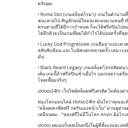
ครับผม:
• Roma Slot (เกมสล็อตโรม่า): เกมในตำนานที่ไม
ชนะหายไป สัญลักษณ์ใหม่จะตกลงมาแทนที่ ทำใ
ครบตามที่ได้มีการกำหนด ก็จะได้ฟรีสปินไปหมุน
โตอีกด้วย เป็นเกมที่ผมได้กำไรได้บ่อยครั้งที่สุ
• Lucky God Progressive: เกมธีมอาแปะเทวดา
สลับซับซ้อน และโบนัสแตกหลายครั้ง เหมาะอย่า
มั่น
• Black Beard Legacy: เกมสล็อตโจรสลัดหนวดดำ 
เต้น เกมนี้ถ้าฟรีสปินเข้าเมื่อไร บอกเลยว่าเต
โหดเหี้ยมจริงๆ
slotxo24hr เว็บไซต์สล็อตฟรีเครดิต ไม่ต้องฝาก
ท่องโลกออนไลน์ slotxo24hr มั่นใจว่าคุณจะต
“สล็อตเครดิตฟรี กดรับเองหน้าเว็บ” ผ่านหูผ่
เหมือนผม… “ของฟรีไม่มีในโลก หรอก ฉ้อโกงม
slotxo ผมเองก็เคยเป็นหนึ่งในผู้ที่ตั้งแง่และอ