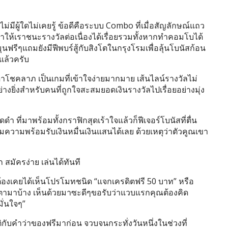
่มีผู้ใดไม่เคยรู้ ข้อดีคือระบบ Combo ที่เมื่อสัญลักษณ์แถว
ห้เราชนะรางวัลต่อเนื่องได้เรื่อยรวมทั้งหากทำคอมโบได้
ฟรีๆแถมยังมีฟีพบร์สู้กับสิงโตในกรุงโรมเพื่อลุ้นโบนัสก้อน
ดแล้วครับ
โชคลาภ เป็นเกมที่เข้าใจง่ายมากมาย เส้นไลน์รางวัลไม่
งยิ่งสำหรับคนที่ถูกใจสะสมยอดเงินรางวัลไปเรื่อยอย่างมุ่ง
ที่มาพร้อมทั้งกราฟิกสุดเร้าใจแล้วก็ฟีเจอร์โบนัสที่ตื่น
รียมความพร้อมรับเงินหมื่นเงินแสนได้เลย ด้วยเหตุว่าตัวคูณเขา
 สมัครง่าย เล่นได้ทันที
้องเคยได้เห็นโปรโมทชนิด “แจกเครดิตฟรี 50 บาท” หรือ
านตามาบ้าง เห็นด้วยมาซะดีๆขอรับว่าแวบแรกคุณต้องคิด
ั่นใจๆ”
คติกับคำว่าของฟรีมาก่อน จวบจนกระทั่งวันหนึ่งในช่วงที่