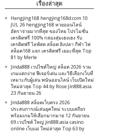
เรื่องล่าสุด
Hengjing168 hengjing168d.com 10
JUL 26 hengjing168 หวยออนไลน์
อัตราจ่ายมากที่สุด ของไทย โปรโมชั่น
เครดิตฟรี 100% กล่องสุ่มเฮงเฮง รับ
เครดิตฟรี ไลฟ์สด สล็อต ยิงปลา กีฬา ไพ่
สล็อต168 แจก เครดิตฟรี เยอะที่สุด Top
81 by Merle
Jinda888 เวปไซต์ใหญ่ สล็อต 2026 รวม
เกมแตกง่าย ฟีเจอร์เด่น และวิธีเลือกเว็บที่
เหมาะกับผู้เล่น พนันออนไลน์ เว็บเปิดใหม่
ใหม่ล่าสุด Top 44 by Rose Jin888.asia
23 กันยายน 26
Jinda888 สล็อตเว็บตรง 2026
ประสบการณ์เล่นยุคใหม่ ระบบเสถียร
พร้อมเกมให้เลือกมากมาย 12 กันยายน
69 เวปไซต์ ใหญ่ jin888.asia casino
online เว็บแม่ ใหม่ล่าสุด Top 63 by