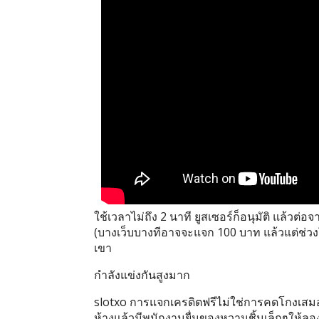
ใช้เวลาไม่ถึง 2 นาที ยูสเซอร์ก็อนุมัติ แล้วต่
(บางเว็บบางทีอาจจะแจก 100 บาท แล้วแต่ช่วงโ
เขา
กำลังแข่งกันสูงมาก
slotxo การแจกเครดิตฟรีไม่ใช่การคดโกงเสมอ
ห้างแล้วมีพนักงานยื่นของหวานชิ้นเล็กๆให้ล