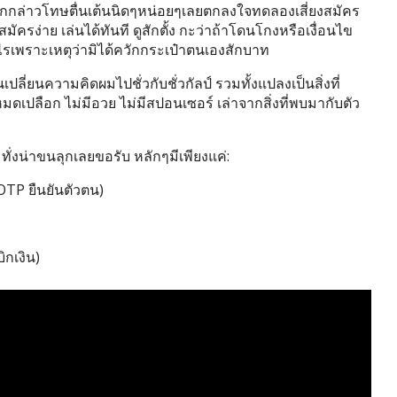
ยากกล่าวโทษตื่นเต้นนิดๆหน่อยๆเลยตกลงใจทดลองเสี่ยงสมัคร
มัครง่าย เล่นได้ทันที ดูสักตั้ง กะว่าถ้าโดนโกงหรือเงื่อนไข
อะไรเพราะเหตุว่ามิได้ควักกระเป๋าตนเองสักบาท
ี่ยนความคิดผมไปชั่วกับชั่วกัลป์ รวมทั้งแปลงเป็นสิ่งที่
ดเปลือก ไม่มีอวย ไม่มีสปอนเซอร์ เล่าจากสิ่งที่พบมากับตัว
ะทั่งน่าขนลุกเลยขอรับ หลักๆมีเพียงแค่:
ส OTP ยืนยันตัวตน)
ิกเงิน)