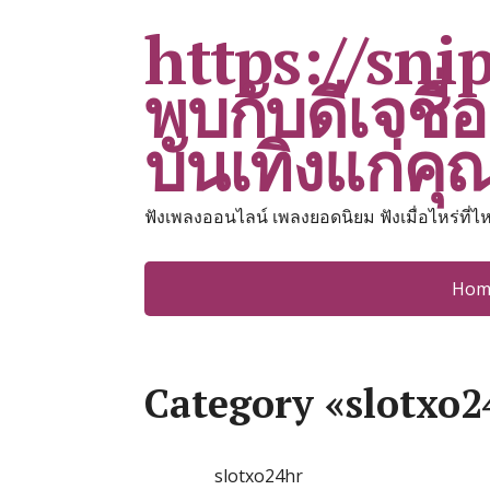
https://sn
พบกับดีเจชื
บันเทิงแก่คุ
ฟังเพลงออนไลน์ เพลงยอดนิยม ฟังเมื่อไหร่ที่
Hom
Category «slotxo2
slotxo24hr