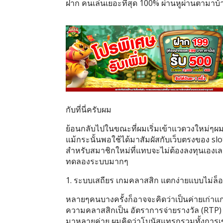
ฝาก คนเล่นเยอะที่สุด 100% ผ่านหูผ่านตามาบ
กับที่นี่ครับผม
ย้อนกลับไปในขณะที่ผมเริ่มเข้าแวดวงใหม่ๆผมก็
แม้กระนั้นพอใช้ได้มาสัมผัสกับเว็บตรงของ slot
สำหรับสมาชิกใหม่ที่แทบจะไม่ต้องลงทุนเองเล
ทดลองระบบมากๆ
1. ระบบเสถียร เกมคลาสสิก แตกง่ายแบบไม่ล็อ
หลายๆคนบางครั้งก็อาจจะคิดว่าเป็นค่ายเก่าแก่
ความคลาสสิกเป็น อัตราการจ่ายรางวัล (RTP) 
มาหลายค่าย ผมคิดว่าโบนัสแทรกรวมทั้งการเข้