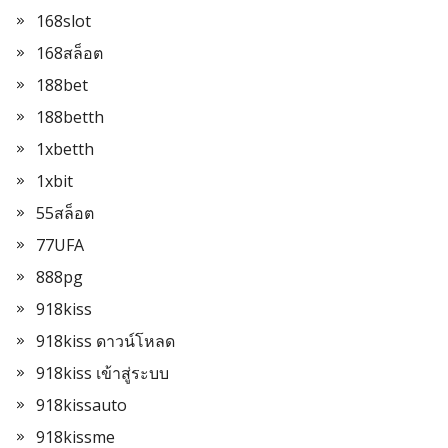
168slot
168สล็อต
188bet
188betth
1xbetth
1xbit
55สล็อต
77UFA
888pg
918kiss
918kiss ดาวน์โหลด
918kiss เข้าสู่ระบบ
918kissauto
918kissme