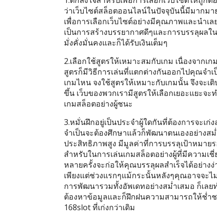
1.ตกลงใจสำหรับเพื่อการเลือกเว็บไซต์ให้ถูกต้อง
ว่าเว็บไซต์สล็อตออนไลน์ในปัจจุบันนี้มีมากมา
เพื่อการเลือกเว็บไซต์อย่างมีคุณภาพและนำเลยว่า 
เป็นการสร้างบรรยากาศดีๆและการบรรลุผลในก
มั่งคั่งมั่นคงและก็ได้รับเงินเต็มๆ
2.เลือกใช้สูตรให้เหมาะสมกับเกม เนื่องจากเ
สูตรก็มีวิธีการเล่นที่แตกต่างกันออกไปคุณจำเป็
เกมไหน จงใช้สูตรให้เหมาะกับเกมนั้น จึงจะเติ
ขึ้น เว็บของพวกเรามีสูตรให้เลือกเยอะแยะจะ
เกมสล็อตอย่างผู้ชนะ
3.หมั่นฝึกอยู่เป็นประจำผู้ใดกันที่ต้องการจะเ
จำเป็นจะต้องศึกษาแล้วก็พัฒนาตนเองอย่างสม่ำเ
ประสิทธิภาพสูง มีมูลค่าที่การบรรลุเป้าหมา
สำหรับในการเล่นเกมสล็อตอย่างผู้ที่มีความเชี
หลายครั้งจะก่อให้คุณบรรลุผลสำเร็จได้อย่างง
เพียงแต่ช่วงแรกๆแม้กระนั้นหลังๆคุณอาจจะ
การพัฒนารวมทั้งอัพเดทอย่างสม่ำเสมอ ก็เลยทำ
ต้องหาข้อมูลและก็ฝึกฝนความสามารถให้ช่ำชอ
168slot ที่เก่งกว่าเดิม