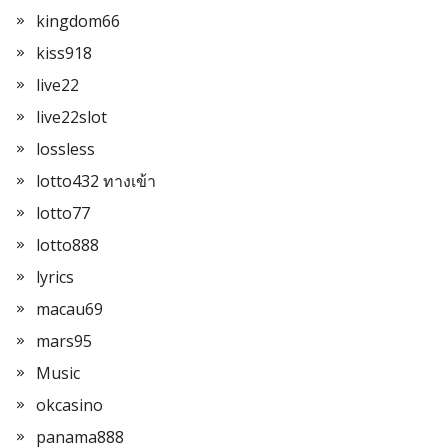
kingdom66
kiss918
live22
live22slot
lossless
lotto432 ทางเข้า
lotto77
lotto888
lyrics
macau69
mars95
Music
okcasino
panama888