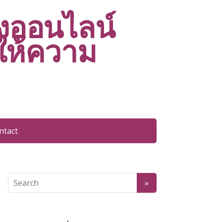
งออนไลน์
มให้ความ
ntact