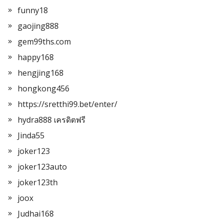
funny18
gaojing888
gem99ths.com
happy168
hengjing168
hongkong456
https://sretthi99.bet/enter/
hydra888 เครดิตฟรี
Jinda55
joker123
joker123auto
joker123th
joox
Judhai168