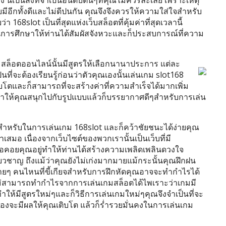
 นี่เป็นสิ่งที่จำเป็นอันดับต้นๆที่คุณไม่ควรละเลย เพราะเหตุ
ยมีอีกทั้งดีและไม่ดีปนกัน คุณจึงจึงควรให้ความใส่ใจสำหรับ
168slot เป็นที่สุดแห่งเว็บสล็อตที่คุ้มค่าที่สุดเวลานี้
ารศึกษาให้ท่านได้สัมผัสจังหวะและก็ประสบการณ์ที่ความ
กมสล็อตออนไลน์นั้นมีสูตรให้เลือกนานาประการ แต่ละ
นที่จะต้องเรียนรู้ก่อนว่าตัวคุณเองนั้นเล่นเกม slot168
บโตและก็สามารถที่จะสร้างค่าที่ความสำเร็จได้มากเพิ่ม
ทำให้คุณสนุกไปกับรูปแบบแล้วก็บรรยากาศดีๆสำหรับการเล่น
ก่งสำหรับในการเล่นเกม 168slot และก็คว้าชัยชนะได้ง่ายคุณ
สมอ เนื่องจากเว็บไซต์ของพวกเรานั้นเป็นเว็บที่มี
ยรอคอยคุณอยู่ทำให้ท่านได้สร้างความเพลิดเพลินดวงใจ
่ยวชาญ ถึงแม้ว่าคุณยังไม่เก่งมากมายแม้กระนั้นคุณฝึกฝน
่ายๆ คนไหนที่ขี้เกียจสำหรับการฝึกหัดคุณอาจจะทำกำไรได้
ไม่สามารถทำกำไรจากการเล่นเกมสล็อตได้ไพเราะว่าเกมมี
ให้มีสูตรใหม่ๆและก็วิธีการเล่นเกมใหม่ๆคุณจึงจำเป็นที่จะ
งจะมีผลให้คุณเติบโต แล้วก็ร่ำรวยมั่นคงในการเล่นเกม