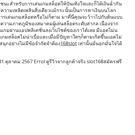
ชัยชนะสำหรับการเล่นเกมสล็อตให้บันเทิงใจและก็ได้เงินฉ่ำกัน
่ความเพลิดเพลินสิ่งเดียวแม้กระนั้นเป็นการหาเงินบนโลก
การเล่นเกมสล็อตหรือไม่ก็ตาม มาที่นี่คุณจะว้าวไปกับต้นแบบ
คือความภาคภูมิของสมาคมผู้เล่นสล็อตระดับสากล เนื่องจาก
เล่นเกมผ่านแอปพลิเคชั่นลงเว็บไซต์ของเราได้เลย มีแอดไม่น
กมสล็อตไม่น่าเบื่อและเมื่อมีปัญหาใดๆก็ตามเกิดขึ้นแอดไม่
 สนุกอย่างไม่มีข้อจำกัดจำต้อง
168slot
เท่านั้นมั่นอกมั่นใจได้
 ตุลาคม 2567 Errol ดูรีวิวจากลูกค้าจริง slot168สมัครฟรี