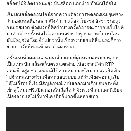
สล็อต168 อัตราชนะสูง ปั่นสล็อต แตกง่าย ทำเงินได้จริง
เริ่มเล่นสล็อตออนไลน์จากความต้องการทดลองเฉยๆเพราะ
ว่ามองเห็นเพื่อนกล่าวถึงคำว่า สล็อตเว็บตรง อัตราชนะสูง
กันบ่อยมาก ช่วงแรกก็คิดว่าบางครั้งก็อาจจะราวกับเว็บไซต์
ปกติ แม้กระนั้นพอได้ลองเล่นจริงๆถึงรู้ว่าความไม่เหมือน
มันมีอยู่จริง โดยยิ่งไปกว่านั้นเรื่องระบบเกมที่ลื่น และก็การ
จ่ายรางวัลที่ค่อนข้างขวานผ่าซาก
ครั้งแรกที่ผมลองเล่น ผมเลือกเกมที่ผู้คนจำนวนมากพูดว่า
เป็นแนว ปั่น สล็อตเว็บตรง แตกง่าย เนื่องจากมีค่า RTP
ค่อนข้างสูง ช่วงแรกก็มิได้คาดหมายอะไรมาก แค่เพิ่มเงิน
ไปจำนวนบางส่วนเพื่อทดสอบระบบ แต่ว่าเพียงพอหมุนไป
ได้ไม่กี่รอบก็เริ่มมีสัญลักษณ์โบนัสออกมาเรื่อยจนกระทั่ง
เข้าสู่โหมดฟรีสปิน ตอนนั้นถือได้ว่าจังหวะที่เกมแตกดีเยี่ยม
เนื่องจากแค่ไม่กี่นาทีเครดิตก็มากขึ้นหลายเท่า