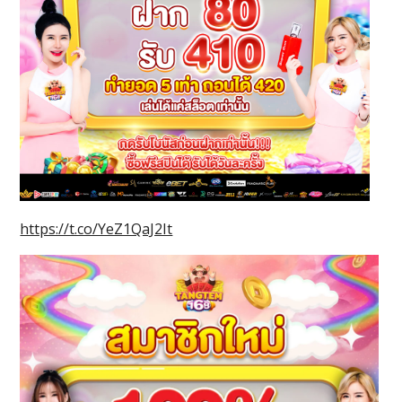
https://t.co/YeZ1QaJ2It