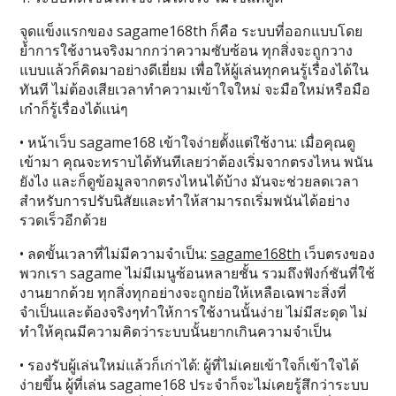
จุดแข็งแรกของ sagame168th ก็คือ ระบบที่ออกแบบโดย
ย้ำการใช้งานจริงมากกว่าความซับซ้อน ทุกสิ่งจะถูกวาง
แบบแล้วก็คิดมาอย่างดีเยี่ยม เพื่อให้ผู้เล่นทุกคนรู้เรื่องได้ใน
ทันที ไม่ต้องเสียเวลาทำความเข้าใจใหม่ จะมือใหม่หรือมือ
เก๋าก็รู้เรื่องได้แน่ๆ
• หน้าเว็บ sagame168 เข้าใจง่ายตั้งแต่ใช้งาน: เมื่อคุณดู
เข้ามา คุณจะทราบได้ทันทีเลยว่าต้องเริ่มจากตรงไหน พนัน
ยังไง และก็ดูข้อมูลจากตรงไหนได้บ้าง มันจะช่วยลดเวลา
สำหรับการปรับนิสัยและทำให้สามารถเริ่มพนันได้อย่าง
รวดเร็วอีกด้วย
• ลดขั้นเวลาที่ไม่มีความจำเป็น:
sagame168th
เว็บตรงของ
พวกเรา sagame ไม่มีเมนูซ้อนหลายชั้น รวมถึงฟังก์ชันที่ใช้
งานยากด้วย ทุกสิ่งทุกอย่างจะถูกย่อให้เหลือเฉพาะสิ่งที่
จำเป็นและต้องจริงๆทำให้การใช้งานนั้นง่าย ไม่มีสะดุด ไม่
ทำให้คุณมีความคิดว่าระบบนั้นยากเกินความจำเป็น
• รองรับผู้เล่นใหม่แล้วก็เก่าได้: ผู้ที่ไม่เคยเข้าใจก็เข้าใจได้
ง่ายขึ้น ผู้ที่เล่น sagame168 ประจำก็จะไม่เคยรู้สึกว่าระบบ