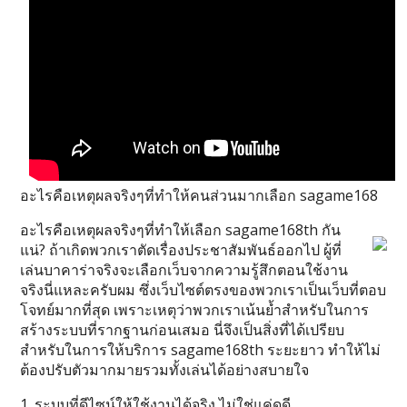
อะไรคือเหตุผลจริงๆที่ทำให้คนส่วนมากเลือก sagame168
อะไรคือเหตุผลจริงๆที่ทำให้เลือก sagame168th กัน
แน่? ถ้าเกิดพวกเราตัดเรื่องประชาสัมพันธ์ออกไป ผู้ที่
เล่นบาคาร่าจริงจะเลือกเว็บจากความรู้สึกตอนใช้งาน
จริงนี่แหละครับผม ซึ่งเว็บไซต์ตรงของพวกเราเป็นเว็บที่ตอบ
โจทย์มากที่สุด เพราะเหตุว่าพวกเราเน้นย้ำสำหรับในการ
สร้างระบบที่รากฐานก่อนเสมอ นี่จึงเป็นสิ่งที่ได้เปรียบ
สำหรับในการให้บริการ sagame168th ระยะยาว ทำให้ไม่
ต้องปรับตัวมากมายรวมทั้งเล่นได้อย่างสบายใจ
1. ระบบที่ดีไซน์ให้ใช้งานได้จริง ไม่ใช่แค่ดูดี