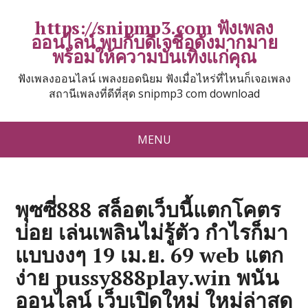
https://snipmp3.com ฟังเพลง
ออนไลน์ พบกับดีเจชื่อดังมากมาย
พร้อมให้ความบันเทิงแก่คุณ
ฟังเพลงออนไลน์ เพลงยอดนิยม ฟังเมื่อไหร่ที่ไหนก็เจอเพลง
สถานีเพลงที่ดีที่สุด snipmp3 com download
MENU
พุซซี่888 สล็อตเว็บนี้แตกโคตร
บ่อย เล่นเพลินไม่รู้ตัว กำไรก็มา
แบบงงๆ 19 เม.ย. 69 web แตก
ง่าย pussy888play.win พนัน
ออนไลน์ เว็บเปิดใหม่ ใหม่ล่าสุด