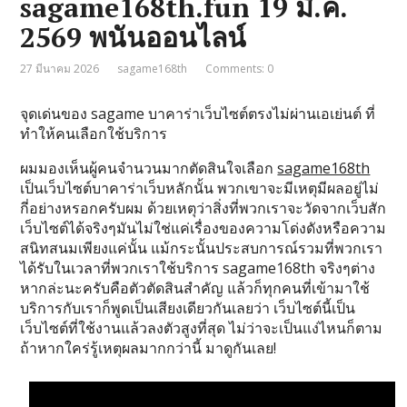
sagame168th.fun 19 มี.ค.
2569 พนันออนไลน์
27 มีนาคม 2026
sagame168th
Comments: 0
จุดเด่นของ sagame บาคาร่าเว็บไซต์ตรงไม่ผ่านเอเย่นต์ ที่
ทำให้คนเลือกใช้บริการ
ผมมองเห็นผู้คนจำนวนมากตัดสินใจเลือก
sagame168th
เป็นเว็บไซต์บาคาร่าเว็บหลักนั้น พวกเขาจะมีเหตุมีผลอยู่ไม่
กี่อย่างหรอกครับผม ด้วยเหตุว่าสิ่งที่พวกเราจะวัดจากเว็บสัก
เว็บไซต์ได้จริงๆมันไม่ใช่แค่เรื่องของความโด่งดังหรือความ
สนิทสนมเพียงแค่นั้น แม้กระนั้นประสบการณ์รวมที่พวกเรา
ได้รับในเวลาที่พวกเราใช้บริการ sagame168th จริงๆต่าง
หากล่ะนะครับคือตัวตัดสินสำคัญ แล้วก็ทุกคนที่เข้ามาใช้
บริการกับเราก็พูดเป็นเสียงเดียวกันเลยว่า เว็บไซต์นี้เป็น
เว็บไซต์ที่ใช้งานแล้วลงตัวสูงที่สุด ไม่ว่าจะเป็นแง่ไหนก็ตาม
ถ้าหากใคร่รู้เหตุผลมากกว่านี้ มาดูกันเลย!