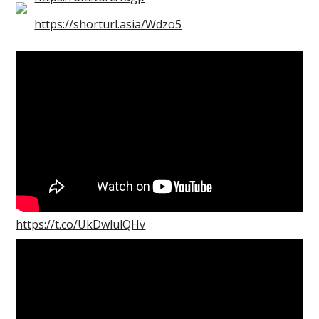
https://shorturl.asia/Wdzo5
https://t.co/UkDwlulQHv