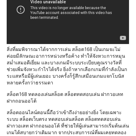
สิ่งที่ผมพิจารณาได้จากการเล่น สล็อต168 เป็นเกมจะไม่
ค่อยมีลักษณะอาการหน่วงหรือค้าง ทำให้จังหวะการหมุน
สม่ำเสมอดีเยี่ยม และบางเกมมีระบบระเบียบคูณรางวัลที่
ช่วยเพิ่มจังหวะกำไรได้จริง ยิ่งถ้าหากเลือกเกมที่กำลังเป็นก
ระแสหรือมีผู้เล่นเยอะ บางครั้งก็รู้สึกเสมือนเกมแจกโบนัส
หลายครั้งกว่าธรรมดา
สล็อต168 ทดลองเล่นสล็อต สล็อตทดสอบเล่น ฝากวอเลท
ฝากถอนออโต้
สล็อตออนไลน์ตอนนี้ถือว่าเข้าถึงง่ายอย่างยิ่ง โดยเฉพาะ
ระบบ สล็อตเว็บตรง ทดสอบเล่นสล็อต สล็อตทดสอบเล่น
ฝากวอเลท ฝากถอนออโต้ ที่ช่วยให้ผู้เล่นสามารถเริ่มต้นเล่น
เกมได้สบายกว่าเดิมมาก จากประสบการณ์ที่ผมเคยทดลอง