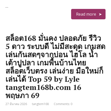
…
Read more
สล็อต168 มั่นคง ปลอดภัย รีวิว
5 ดาว ระบบดี ไม่มีสะดุด เกมสด
เล่นกันสดๆจากบ่อน ไฮโล น้ำ
เต้าปูปลา เกมพื้นบ้านไทย
สล็อตเว็บตรง เล่นง่าย มือใหม่ก็
เล่นได้ Top 59 by Lyle
tangtem168b.com 16
พฤษภา 69
27 มีนาคม 2026
tangtem168
Comments: 0