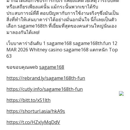
มากมิได้เลือกใช้บริการกับเราเพียงแค่ด้วยเหตุว่าระบบที่ดี
หรือเสถียรเพียงแค่นั้น แม้กระนั้นพวกเขาได้รับ
ประสบการณ์ที่ดี ตอบปัญหากับการใช้งานจริงๆซึ่งมันเป็น
สิ่งที่ทำให้เล่นบาคาร่าได้อย่างมั่นอกมั่นใจ นี่ก็เลยเป็นตัว
เลือก sagame168th ที่เยี่ยมที่สุดของคนส่วนใหญ่นั่นเอง
มาลองกันได้เลย!
เว็บบาคาร่าอันดับ 1 sagame168 sagame168th.fun 12
MAR 2026 Whitney casino sagame168 แตกหนัก Top
63
ขอขอบคุณweb
sagame168
https://rebrand.ly/sagame168th-fun
https://cutly.info/sagame168th-fun
https://bitt.to/x51lth
https://shorturl.asia/hkA9s
https://t.co/HZxJyMqDdV