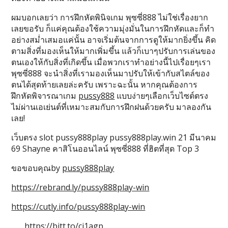
ผมบอกเลยว่า การฝึกหัดพินิจเกม พุซซี่888 ไม่ใช่เรื่องยาก
เลยขอรับ ก็แค่คุณต้องใช้ความมุ่งมั่นในการฝึกหัดและก็ทำ
อย่างสม่ำเสมอแค่นั้น อาจเริ่มต้นจากการดูให้มากยิ่งขึ้น คิด
ตามสิ่งที่มองเห็นให้มากเพิ่มขึ้น แล้วก็เบาๆปรับการเล่นของ
ตนเองให้กับสิ่งที่เกิดขึ้น เมื่อพวกเราทำอย่างนี้ไปเรื่อยๆเรา
พุซซี่888 จะนำสิ่งที่เรามองเห็นมาปรับให้เข้ากับสไตล์ของ
ตนได้สุดท้ายเลยล่ะครับ เพราะฉะนั้น หากคุณต้องการ
ฝึกหัดพิจารณาเกม
pussy888
แบบง่ายๆเลือกเว็บไซต์ตรง
ไม่ผ่านเอเย่นต์ที่เหมาะสมกับการฝึกฝนด้วยครับ มาลองกัน
เลย!
เว็บตรง slot pussy888play pussy888play.win 21 มีนาคม
69 Shayne คาสิโนออนไลน์ พุซซี่888 ที่ฮิตที่สุด Top 3
ขอขอบคุณby
pussy888play
https://rebrand.ly/pussy888play-win
https://cutly.info/pussy888play-win
https://bitt.to/ci1agp