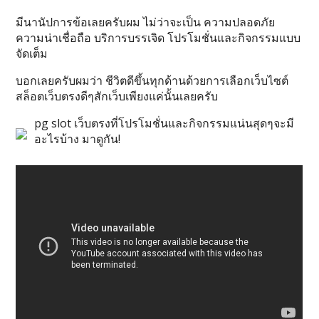
มีนานัปการข้อเลยครับผม ไม่ว่าจะเป็น ความปลอดภัย
ความน่าเชื่อถือ บริการบรรเจิด โปรโมชั่นและกิจกรรมแบบ
จัดเต็ม
บอกเลยครับผมว่า ชีวิตดีขึ้นทุกด้านด้วยการเลือกเว็บไซต์
สล็อตเว็บตรงดีๆสักเว็บเพียงแค่นั้นเลยครับ
pg slot เว็บตรงที่โปรโมชั่นและกิจกรรมแน่นสุดๆจะมี
อะไรบ้าง มาดูกัน!