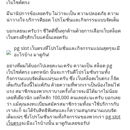
เว็บไซต์ตรง
มีนานัปการข้อเลยครับ ไม่ว่าจะเป็น ความปลอดภัย ความ
น่าวางใจ บริการดียอด โปรโมชั่นและกิจกรรมแบบจัดเต็ม
บอกเลยนะครับว่า ชีวิตดีขึ้นทุกด้านด้วยการเลือกเว็บสล็อต
เว็บตรงดีๆสักเว็บแค่นั้นเลยครับ
pg slot เว็บตรงที่โปรโมชั่นและกิจกรรมแน่นสุดๆจะมี
อะไรบ้าง มาดูกัน!
อย่างที่ผมได้บอกไปเลยคะนะครับ ความเป็น สล็อต pg
เว็บไซต์ตรง แตกหนัก นั้นจะการันตีโปรโมชั่นรวมทั้ง
กิจกรรมแบบจัดเต็มแน่ๆนะครับ ซึ่ง เว็บสล็อตเว็บตรง ก็จัด
เต็มกับเรื่องนี้ไม่แพ้กัน ด้วยความที่พวกเราเป็นน้องใหม่ไฟ
แรง สมาชิกของพวกเราบางครั้งก็อาจจะมิได้มากไม่น้อย
เลยทีเดียวนัก แต่ก็หลัก 100,000 คนเลยล่ะนะครับ บอกเลย
ว่า แม้คุณลงทะเบียนสมัครสมาชิกรวมทั้งมาใช้บริการกับ
เราล่ะก็ จะได้รับสิทธิพิเศษและก็ความสนุกสนานแบบจัด
เต็มแน่ๆ ซึ่งโปรโมชั่นรวมทั้งกิจกรรมของพวกเรา
pg slot
เว็บตรง
จะมีอะไรบ้างนั้น มาดูกันเลยขอรับ!