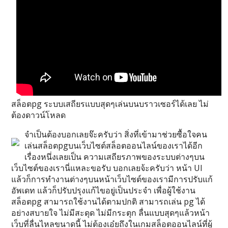
สล็อตpg ระบบเสถียรแบบสุดๆเล่นบนบราวเซอร์ได้เลย ไม่
ต้องดาวน์โหลด
จำเป็นต้องบอกเลยจ๊ะครับว่า สิ่งที่เข้ามาช่วยซื้อใจคน
เล่นสล็อตpgบนเว็บไซต์สล็อตออนไลน์ของเราได้อีก
เรื่องหนึ่งเลยเป็น ความเสถียรภาพของระบบต่างๆบน
เว็บไซต์ของเรานี่แหละขอรับ บอกเลยจ้ะครับว่า หน้า UI
แล้วก็การทำงานต่างๆบนหน้าเว็บไซต์ของเรามีการปรับแก้
อัพเดท แล้วก็ปรับปรุงแก้ไขอยู่เป็นประจำ เพื่อผู้ใช้งาน
สล็อตpg สามารถใช้งานได้ตามปกติ สามารถเล่น pg ได้
อย่างสบายใจ ไม่มีสะดุด ไม่มีกระตุก ลื่นแบบสุดๆแล้วหน้า
เว็บที่ลื่นไหลขนาดนี้ ไม่ต้องเอ๋ยถึงในเกมสล็อตออนไลน์ที่ผู้