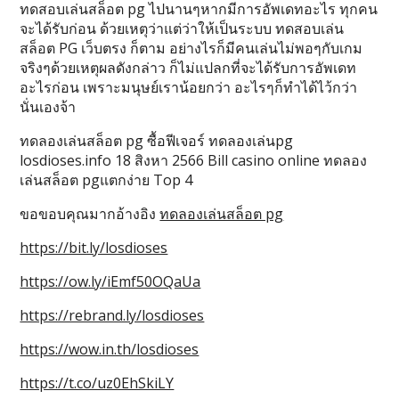
ทดสอบเล่นสล็อต pg ไปนานๆหากมีการอัพเดทอะไร ทุกคน
จะได้รับก่อน ด้วยเหตุว่าแต่ว่าให้เป็นระบบ ทดสอบเล่น
สล็อต PG เว็บตรง ก็ตาม อย่างไรก็มีคนเล่นไม่พอๆกับเกม
จริงๆด้วยเหตุผลดังกล่าว ก็ไม่แปลกที่จะได้รับการอัพเดท
อะไรก่อน เพราะมนุษย์เราน้อยกว่า อะไรๆก็ทำได้ไว้กว่า
นั่นเองจ้า
ทดลองเล่นสล็อต pg ซื้อฟีเจอร์ ทดลองเล่นpg
losdioses.info 18 สิงหา 2566 Bill casino online ทดลอง
เล่นสล็อต pgแตกง่าย Top 4
ขอขอบคุณมากอ้างอิง
ทดลองเล่นสล็อต pg
https://bit.ly/losdioses
https://ow.ly/iEmf50OQaUa
https://rebrand.ly/losdioses
https://wow.in.th/losdioses
https://t.co/uz0EhSkiLY