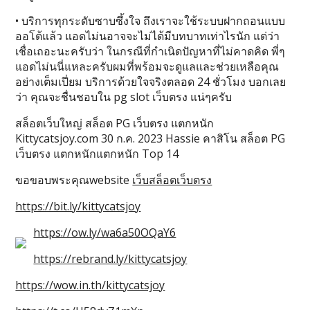
• บริการทุกระดับซาบซึ้งใจ ถึงเราจะใช้ระบบฝากถอนแบบ
ออโต้แล้ว แอดไม่นอาจจะไม่ได้มีบทบาทเท่าไรนัก แต่ว่า
เชื่อเถอะนะครับว่า ในกรณีที่กำเนิดปัญหาที่ไม่คาดคิด พี่ๆ
แอดไม่นนี่แหละครับผมที่พร้อมจะดูแลและช่วยเหลือคุณ
อย่างเต็มเปี่ยม บริการด้วยใจจริงตลอด 24 ชั่วโมง บอกเลย
ว่า คุณจะชื่นชอบใน pg slot เว็บตรง แน่ๆครับ
สล็อตเว็บใหญ่ สล็อต PG เว็บตรง แตกหนัก
Kittycatsjoy.com 30 ก.ค. 2023 Hassie คาสิโน สล็อต PG
เว็บตรง แตกหนักแตกหนัก Top 14
ขอขอบพระคุณwebsite
เว็บสล็อตเว็บตรง
https://bit.ly/kittycatsjoy
https://ow.ly/wa6a50OQaY6
https://rebrand.ly/kittycatsjoy
https://wow.in.th/kittycatsjoy