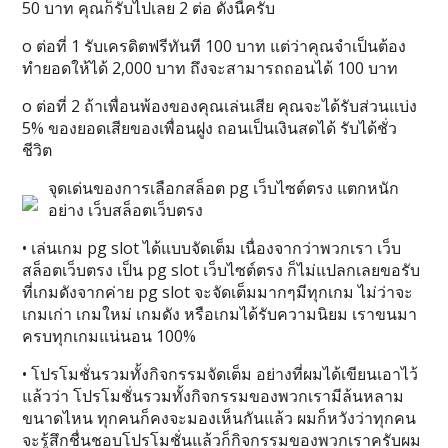
50 บาท คุณก็รับไปเลย 2 ต่อ ดังนี้ครับ
o ต่อที่ 1 รับเครดิตฟรีทันที 100 บาท แต่ว่าคุณจำเป็นต้อง
ทำยอดให้ได้ 2,000 บาท ถึงจะสามารถถอนได้ 100 บาท
o ต่อที่ 2 ถ้าเพื่อนพ้องของคุณเล่นเสีย คุณจะได้รับส่วนแบ่ง
5% ของยอดเสียของเพื่อนฝูง ถอนเป็นเงินสดได้ รับได้ชั่ว
ชีวิต
จุดเด่นของการเลือกสล็อต pg เว็บไซต์ตรง แตกหนัก
อย่าง เว็บสล็อตเว็บตรง
• เล่นเกม pg slot ได้แบบจัดเต็ม เนื่องจากว่าพวกเรา เว็บ
สล็อตเว็บตรง เป็น pg slot เว็บไซต์ตรง ก็ไม่แปลกเลยขอรับ
ที่เกมดังจากค่าย pg slot จะจัดเต็มมากๆมีทุกเกม ไม่ว่าจะ
เกมเก่า เกมใหม่ เกมดัง หรือเกมได้รับความนิยม เราขนมา
ครบทุกเกมแน่นอน 100%
• โปรโมชั่นรวมทั้งกิจกรรมจัดเต็ม อย่างที่ผมได้เขียนเอาไว้
แล้วว่า โปรโมชั่นรวมทั้งกิจกรรมของพวกเรามีล้นหลาม
ขนาดไหน ทุกคนก็คงจะมองเห็นกันแล้ว ผมก็หวังว่าทุกคน
จะรู้สึกชื่นชอบโปรโมชั่นแล้วก็กิจกรรมของพวกเราครับผม