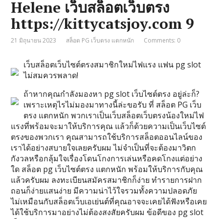
Helene เว็บสล็อตเว็บตรง
https://kittycatsjoy.com 9
21 มิถุนายน 2023
สล็อต PG เว็บตรง แตกหนัก
Comments: 0
เว็บสล็อตเว็บไซต์ตรงสมาชิกใหม่ไฟแรง แฟน pg slot
ไม่สมควรพลาด!
ถ้าหากคุณกำลังมองหา pg slot เว็บไซต์ตรง อยู่ล่ะก็?
เพราะเหตุไรไม่มองมาทางนี้ล่ะขอรับ ที่ สล็อต PG เว็บ
ตรง แตกหนัก พวกเราเป็นเว็บสล็อตเว็บตรงน้องใหม่ไฟ
แรงที่พร้อมจะมาให้บริการคุณ แล้วก็ด้วยความเป็นเว็บไซต์
ตรงของพวกเรา คุณสามารถใช้บริการสล็อตออนไลน์ของ
เราได้อย่างสบายใจเลยครับผม ไม่จำเป็นที่จะต้องมาวิตก
กังวลหรือกลุ้มใจเรื่องโดนโกงการเล่นหรือคดโกงแต่อย่าง
ใด สล็อต pg เว็บไซต์ตรง แตกหนัก พร้อมให้บริการกับคุณ
แล้วครับผม ลงทะเบียนสมัครสมาชิกก็ง่าย ทำรายการฝาก
ถอนก็ง่ายแสนง่าย มีความน่าไว้ใจรวมทั้งความปลอดภัย
ไม่เหมือนกับสล็อตเว็บเอเย่นต์ที่คุณอาจจะเคยได้ฟังหรือเคย
ได้ใช้บริการมาอย่างไม่ต้องสงสัยครับผม ข้อดีของ pg slot