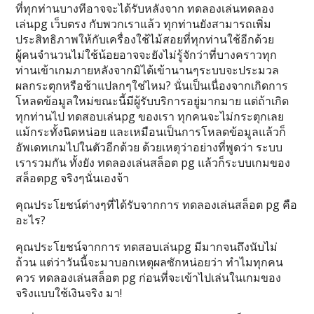
ที่ทุกท่านบางทีอาจจะได้รับหลังจาก ทดลองเล่นทดลอง
เล่นpg เว็บตรง กับพวกเราแล้ว ทุกท่านยังสามารถเพิ่ม
ประสิทธิภาพให้กับเครื่องใช้ไม้สอยที่ทุกท่านใช้อีกด้วย
ผู้คนจำนวนไม่ใช้น้อยอาจจะยังไม่รู้จักว่าที่บางคราวทุก
ท่านเข้าเกมภายหลังจากมิได้เข้านานๆระบบจะประมวล
ผลกระตุกหรือช้าแปลกๆใช่ไหม? นั่นเป็นเนื่องจากเกิดการ
โหลดข้อมูลใหม่ขณะนี้มีผู้รับบริการอยู่มากมาย แต่ถ้าเกิด
ทุกท่านไป ทดสอบเล่นpg ของเรา ทุกคนจะไม่กระตุกเลย
แม้กระทั้งนิดหน่อย และเหมือนเป็นการโหลดข้อมูลแล้วก็
อัพเดทเกมไปในตัวอีกด้วย ด้วยเหตุว่าอย่างที่พูดว่า ระบบ
เรารวมกัน ทั้งยัง ทดลองเล่นสล็อต pg แล้วก็ระบบเกมของ
สล็อตpg จริงๆนั่นเองจ้า
คุณประโยชน์ต่างๆที่ได้รับจากการ ทดลองเล่นสล็อต pg คือ
อะไร?
คุณประโยชน์จากการ ทดสอบเล่นpg มีมากจนถึงนับไม่
ถ้วน แต่ว่าวันนี้จะมาบอกเหตุผลซักหน่อยว่า ทำไมทุกคน
ควร ทดลองเล่นสล็อต pg ก่อนที่จะเข้าไปเล่นในเกมของ
จริงแบบใช้เงินจริง มา!