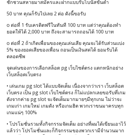
ชักชวนสหายมาสมัครและฝากแบบรับโบนัสขั้นต่ำ
50 บาท คุณก็รับไปเลย 2 ต่อ ดังนี้ขอรับ
o ต่อที่ 1 รับเครดิตฟรีในทันที 100 บาท แต่ว่าคุณต้องทำ
ยอดให้ได้ 2,000 บาท ถึงจะสามารถถอนได้ 100 บาท
o ต่อที่ 2 ถ้าเกิดเพื่อนของคุณเล่นเสีย คุณจะได้รับส่วนแบ่ง
5% ของยอดเสียของเพื่อน ถอนเป็นเงินสดได้ ยอมรับได้
ตลอดชีพ
จุดเด่นของการเลือกสล็อต pg เว็บไซต์ตรง แตกหนักอย่าง
เว็บสล็อตเว็บตรง
• เล่นเกม pg slot ได้แบบจัดเต็ม เนื่องจากว่าเรา เว็บสล็อต
เว็บตรง เป็น pg slot เว็บไซต์ตรง ก็ไม่แปลกเลยขอรับที่เกม
ดังจากค่าย pg slot จะจัดเต็มมากมายๆมีทุกเกม ไม่ว่าจะ
เกมเก่า เกมใหม่ เกมดัง หรือเกมฮิต พวกเราขนมาครบทุก
เกมแน่ๆ 100%
• โปรโมชั่นรวมทั้งกิจกรรมจัดเต็ม อย่างที่ผมได้เขียนเอาไว้
แล้วว่า โปรโมชั่นและก็กิจกรรมของพวกเรามีจำนวนมาก