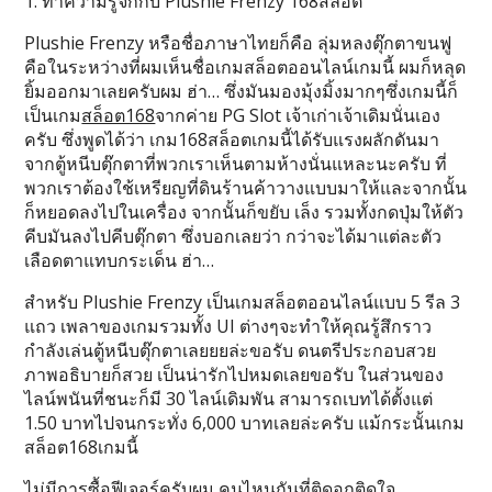
1. ทำความรู้จักกับ Plushie Frenzy 168สล็อต
Plushie Frenzy หรือชื่อภาษาไทยก็คือ ลุ่มหลงตุ๊กตาขนฟู
คือในระหว่างที่ผมเห็นชื่อเกมสล็อตออนไลน์เกมนี้ ผมก็หลุด
ยิ้มออกมาเลยครับผม ฮ่า… ซึ่งมันมองมุ้งมิ้งมากๆซึ่งเกมนี้ก็
เป็นเกม
สล็อต168
จากค่าย PG Slot เจ้าเก่าเจ้าเดิมนั่นเอง
ครับ ซึ่งพูดได้ว่า เกม168สล็อตเกมนี้ได้รับแรงผลักดันมา
จากตู้หนีบตุ๊กตาที่พวกเราเห็นตามห้างนั่นแหละนะครับ ที่
พวกเราต้องใช้เหรียญที่ดินร้านค้าวางแบบมาให้และจากนั้น
ก็หยอดลงไปในเครื่อง จากนั้นก็ขยับ เล็ง รวมทั้งกดปุ่มให้ตัว
คีบมันลงไปคีบตุ๊กตา ซึ่งบอกเลยว่า กว่าจะได้มาแต่ละตัว
เลือดตาแทบกระเด็น ฮ่า…
สำหรับ Plushie Frenzy เป็นเกมสล็อตออนไลน์แบบ 5 รีล 3
แถว เพลาของเกมรวมทั้ง UI ต่างๆจะทำให้คุณรู้สึกราว
กำลังเล่นตู้หนีบตุ๊กตาเลยยยล่ะขอรับ ดนตรีประกอบสวย
ภาพอธิบายก็สวย เป็นน่ารักไปหมดเลยขอรับ ในส่วนของ
ไลน์พนันที่ชนะก็มี 30 ไลน์เดิมพัน สามารถเบทได้ตั้งแต่
1.50 บาทไปจนกระทั่ง 6,000 บาทเลยล่ะครับ แม้กระนั้นเกม
สล็อต168เกมนี้
ไม่มีการซื้อฟีเจอร์ครับผม คนไหนกันที่ติดอกติดใจ