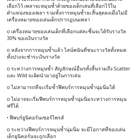
เลือกไว้ เพลาจะหมุนซ้ำด้วยของเด็กเล่นที่เลือกไว้ใน
ตำแหน่งของเพลา รวมทั้งการหมุนซ้ำจะสิ้นสุดลงเมื่อไม่มี
เครื่องหมายของเล่นเด็กปรากฎบนเพลา
o เครื่องหมายของเล่นเด็กที่เลือกแต่ละชิ้นจะได้รับรางวัล
30% ของเงินรางวัล
o หลังจากการหมุนซ้ำแล้ว ไลน์พนันที่ชนะรางวัลทั้งหมด
ทั้งปวงจะชำระเงินรางวัล
o ระหว่างการหมุนซ้ำ สัญลักษณ์อื่นๆทั้งสิ้นรวมถึง Scatter
และ Wild จะผิดนำมาอยู่ในการเล่น
o ไม่สามารถที่จะเริ่มซ้ำฟีพบร์การหมุนซ้ำนุ่มนิ่มได้
o ไม่อาจจะเริ่มฟีพบร์การหมุนซ้ำนุ่มนิ่มระหว่างการหมุน
ฟรีได้
• ฟีพบร์ยูนิคอร์นเซอร์ไพรส์
o ระหว่างฟีพบร์การหมุนซ้ำนุ่มนิ่ม จะมีโอกาสที่ของเล่น
เด็กยูนิคอร์นจะถูกเลือก