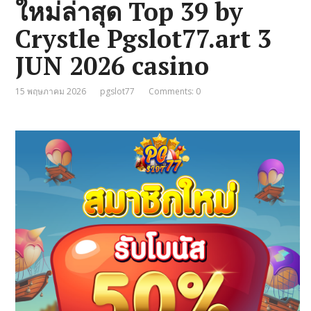
ใหม่ล่าสุด Top 39 by
Crystle Pgslot77.art 3
JUN 2026 casino
15 พฤษภาคม 2026
pgslot77
Comments: 0