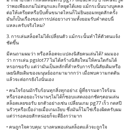
ว่าพอเพียงเกมไม่สนุกและก็หยุดได้เลย แม้กระนั้นบางบุคคล
ต่อให้เครียดหรือบีบคั้นขนาดไหนก็ไม่ยินยอมหยุดสักครั้ง
มันก็เป็นเรื่องของการปล่อยวางรวมทั้งยอมรับคำตอบนี่
แหละครับจริงไหม?
3. การเล่นสล็อตไม่ได้เปลี่ยนตัว แม้กระนั้นทำให้ตัวตนแจ้ง
ชัดขึ้น
มีคนถามผมว่า หรือสล็อตจะแปลงนิสัยคนเล่นได้? ผมมอง
ว่า การเล่น pgslot77 ไม่ได้สร้างนิสัยใหม่ให้คนใดกันได้
หรอกขอรับ แต่ว่ามันเป็นหลักที่สำหรับการรีบนิสัยเดิมหรือ
เผยนิสัยเดิมของมนุษย์ออกมามากกว่า เมื่อพบความกดดัน
แล้วจะต่อกรยังไงนั่นเอง
• คนใจร้อนมักรีบร้อนทุกสิ่งทุกอย่าง: ผู้ที่ธรรมดาใจร้อน
หรือรอคอยอะไรนานๆไม่ได้ก็ชอบแสดงออกชัดๆตอนเล่น
สล็อตเลยขอรับ ยกตัวอย่างเช่น เปลี่ยนเกม pg77 เร็ว กดสปิ
นรัวๆหรือเบื่อง่ายเมื่อเกมเงียบ ซึ่งมันก็ไม่ใช่เรื่องผิดครับผม
แต่ว่ารอคอยสักหน่อยก็จะดียิ่งกว่ามาก
• คนถูกใจควบคุม: บางคนพอเล่นสล็อตแล้วจะถูกใจ