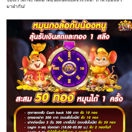
มาฝ่ากัน!