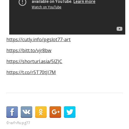
https://cutly.info/pgslot77-art
https://bitt.to/vjr8bw
https://shorturl.asia/5lZJC
https://t.co/r5T70tJI7M
ป้ายกำกับ:
pg77