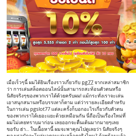
เมื่อเร็วๆนี้ ผมได้ยินเรื่องราวเกี่ยวกับ
pg77
จากเหล่าสมาชิก
ว่า การเล่นสล็อตออนไลน์นั้นสามารถสะท้อนตัวตนหรือ
นิสัยจริงๆของพวกเราได้ด้วยครับผม! แม้กระทั่งเราจะเล่น
เอาสนุกสนานหรือบรรเทาก็ตาม แต่ว่ารายละเอียดสำหรับ
ในการเล่น pgslot77 แต่ละครั้งก็บอกอะไรเกี่ยวกับตัวตน
ของพวกเราได้เยอะแยะด้วยเหมือนกัน นี่ถือเป็นเรื่องใหม่ที่
ผมไม่เคยทราบมาก่อน เลยออกจะตื่นเต้นมากมายๆเลย
ขอรับ ฮ่า… ในเนื้อหานี้ ผมจะพาคุณไปดูเลยว่า นิสัยจริงๆ
ของเรามักจะโผล่มาตอนเล่นสล็อตจริงไหม? ถ้าพร้อมแล้ว