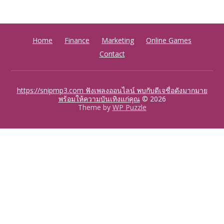
Home
Finance
Marketing
Online Games
Contact
https://snipmp3.com ฟังเพลงออนไลน์ พบกับดีเจชื่อดังมากมาย
พร้อมให้ความบันเทิงแก่คุณ
© 2026
Theme by
WP Puzzle