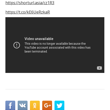
https://shorturl.asia/cz1R3
https://t.co/kE6UeRzkaR