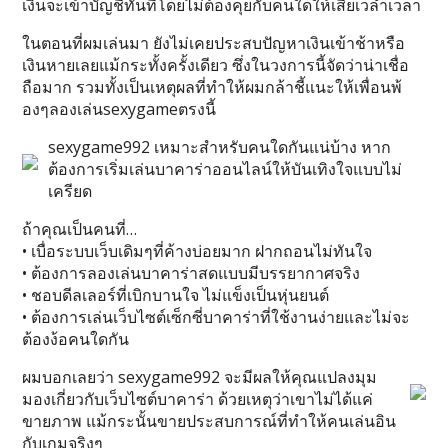
เงินจะเข้าบัญชีทันทีโดยไม่ต้องคุยกับคนใดให้เสียเวล่ำเวลา
ในตอนที่ผมเล่นมา ยังไม่เคยประสบปัญหาเงินเข้าช้าหรือ
เงินหายเลยแม้กระทั้งครั้งเดียว ซึ่งในวงการนี้จัดว่าน่าเชื่อ
ถือมาก รวมทั้งเป็นเหตุผลที่ทำให้ผมกล้าชี้แนะให้เพื่อนพ้
องๆลองเล่นsexygameตรงนี้
sexygame992 เหมาะสำหรับคนใดกันแน่บ้าง หาก
ต้องการเริ่มเล่นบาคาร่าออนไลน์ให้บันเทิงใจแบบไม่
เครียด
ถ้าคุณเป็นคนที่…
• เบื่อระบบเว็บเดิมๆที่ค้างบ่อยมาก ฝากถอนไม่ทันใจ
• ต้องการลองเล่นบาคาร่าสดแบบมีบรรยากาศจริง
• ชอบดีลเลอร์ที่เบิกบานใจ ไม่แข็งเป็นหุ่นยนต์
• ต้องการเล่นเว็บไซต์เซ็กซี่บาคาร่าที่ใช้งานง่ายและไม่จะ
ต้องง้อคนใดกัน
ผมบอกเลยว่า sexygame992 จะมีผลให้คุณแปลงมุม
มองเกี่ยวกับเว็บไซต์บาคาร่า ด้วยเหตุว่าเขาไม่ได้แค่
ขายภาพ แม้กระนั้นขายประสบการณ์ที่ทำให้คนเล่นอิน
กับเกมจริงๆ