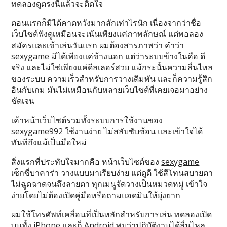
ทดลองดูตรงนี้แล้วจะติดใจ
ตอนแรกก็มิได้คาดหวังมากสักเท่าไรนัก เนื่องจากว่าชื่อ
เว็บไซต์ฟังดูเหมือนจะเน้นเพียงแค่ภาพลักษณ์ แต่พอลอง
สมัครและเข้าเล่นวันแรก ผมต้องสารภาพว่า คำว่า
sexygame มิได้เพียงแค่ข้างนอก แต่ว่าระบบข้างในคือ ดี
จริง และไม่ใช่เพียงแค่ดีลเลอร์สวย แม้กระนั้นความลื่นไหล
ของระบบ ความเร็วสำหรับการวางเดิมพัน และก็ความรู้สึก
อินกับเกม มันไม่เหมือนกับหลายเว็บไซต์ที่เคยเจอมาอย่าง
ชัดเจน
เค้าหน้าเว็บไซต์รวมทั้งระบบการใช้งานของ
sexygame992
ใช้งานง่าย ไม่สลับซับซ้อน และเข้าใจได้
ทันทีถึงแม้เป็นมือใหม่
สิ่งแรกที่ประทับใจมากคือ หน้าเว็บไซต์ของ
sexygame
เซ็กซี่บาคาร่า วางแบบมาเรียบง่าย แต่ดูดี ใช้สีโทนสบายตา
ไม่ฉูดฉาดจนถึงลายตา ทุกเมนูจัดวางเป็นหมวดหมู่ เข้าใจ
ง่ายโดยไม่ต้องเปิดคู่มือหรือถามแอดมินให้ยุ่งยาก
ผมใช้โทรศัพท์เคลื่อนที่เป็นหลักสำหรับการเล่น ทดลองเปิด
บนทั้ง iPhone และก็ Android พบว่าปฏิบัติงานได้ลื่นไหล