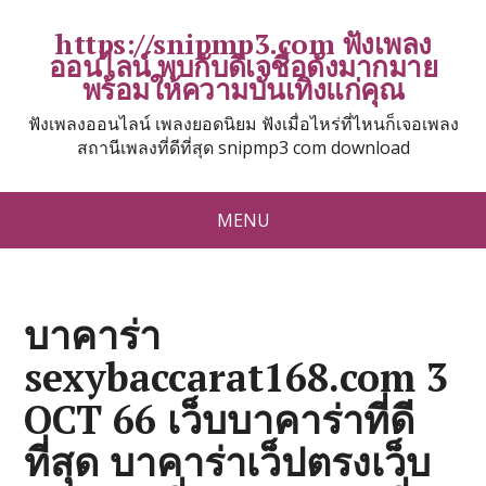
https://snipmp3.com ฟังเพลง
ออนไลน์ พบกับดีเจชื่อดังมากมาย
พร้อมให้ความบันเทิงแก่คุณ
ฟังเพลงออนไลน์ เพลงยอดนิยม ฟังเมื่อไหร่ที่ไหนก็เจอเพลง
สถานีเพลงที่ดีที่สุด snipmp3 com download
MENU
บาคาร่า
sexybaccarat168.com 3
OCT 66 เว็บบาคาร่าที่ดี
ที่สุด บาคาร่าเว็ปตรงเว็บ