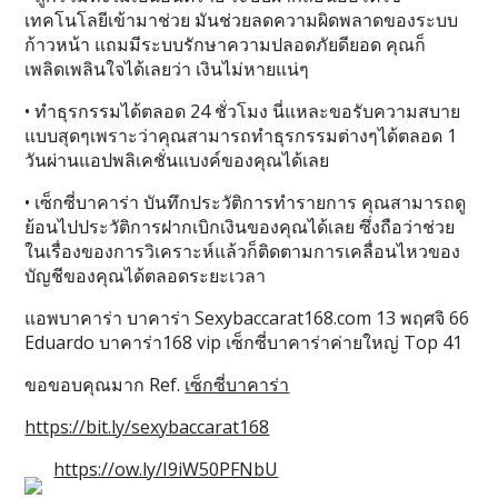
เทคโนโลยีเข้ามาช่วย มันช่วยลดความผิดพลาดของระบบ
ก้าวหน้า แถมมีระบบรักษาความปลอดภัยดียอด คุณก็
เพลิดเพลินใจได้เลยว่า เงินไม่หายแน่ๆ
• ทำธุรกรรมได้ตลอด 24 ชั่วโมง นี่แหละขอรับความสบาย
แบบสุดๆเพราะว่าคุณสามารถทำธุรกรรมต่างๆได้ตลอด 1
วันผ่านแอปพลิเคชั่นแบงค์ของคุณได้เลย
• เซ็กซี่บาคาร่า บันทึกประวัติการทำรายการ คุณสามารถดู
ย้อนไปประวัติการฝากเบิกเงินของคุณได้เลย ซึ่งถือว่าช่วย
ในเรื่องของการวิเคราะห์แล้วก็ติดตามการเคลื่อนไหวของ
บัญชีของคุณได้ตลอดระยะเวลา
แอพบาคาร่า บาคาร่า Sexybaccarat168.com 13 พฤศจิ 66
Eduardo บาคาร่า168 vip เซ็กซี่บาคาร่าค่ายใหญ่ Top 41
ขอขอบคุณมาก Ref.
เซ็กซี่บาคาร่า
https://bit.ly/sexybaccarat168
https://ow.ly/I9iW50PFNbU