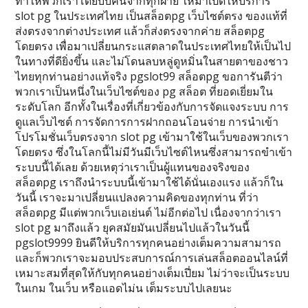
ทำให้พวกเราโดยบีบคั้นจากทุกฝ่าย ให้มาเปิดให้บริการ
slot pg ในประเทศไทย เป็นสล็อตpg เว็บไซต์ตรง ของแท้ที่
ส่งตรงจากต่างประเทศ แล้วก็ส่งตรงจากค่าย สล็อตpg
โดยตรง เพื่อมาเปลี่ยนกระแสตลาดในประเทศไทยให้เป็นไป
ในทางที่ดียิ่งขึ้น และไม่โดนลบหลู่ดูหมิ่นในสายตาของชาว
ไทยทุกท่านอย่างแท้จริง pgslot99 สล็อตpg ขอการันตีว่า
พวกเราเป็นหนึ่งในเว็บไซต์ของ pg สล็อต ที่ยอดเยี่ยมใน
ระดับโลก อีกทั้งในเรื่องที่เกี่ยวข้องกับการจัดแจงระบบ การ
ดูแลเว็บไซต์ การจัดการการฝากถอนโอนจ่าย การนำเข้า
โปรโมชั่นเว็บตรงจาก slot pg เข้ามาใช้ในเว็บของพวกเรา
โดยตรง ซึ่งในโลกนี้ไม่มีวันมีเว็บไซต์ไหนซึ่งสามารถขำเข้า
ระบบนี้ได้เลย ด้วยเหตุว่าเราเป็นผู้แทนของจริงของ
สล็อตpg เราถึงนำระบบนี้เข้ามาใช้ได้นั่นเองแรง แล้วก็ใน
วันนี้ เราจะมาเปลี่ยนแปลงความคิดของทุกท่าน ที่ว่า
สล็อตpg มีแต่พวกเว็บเอเย่นต์ ไม่อีกต่อไป เนื่องจากว่าเรา
slot pg มาถึงแล้ว ยุคสมัยมันเปลี่ยนไปแล้วในวันนี้
pgslot9999 ยินดีให้บริการทุกคนอย่างเต็มความสามารถ
และก็พวกเราจะมอบประสบการณ์การเล่นสล็อตออนไลน์ที่
เหมาะสมที่สุดให้กับทุกคนอย่างเต็มเปี่ยม ไม่ว่าจะเป็นระบบ
ในเกม ในเว็บ หรือแอดไม่น เต็มระบบไปเลยนะ