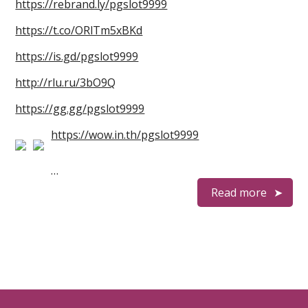
https://rebrand.ly/pgslot9999
https://t.co/ORlTm5xBKd
https://is.gd/pgslot9999
http://rlu.ru/3bO9Q
https://gg.gg/pgslot9999
https://wow.in.th/pgslot9999
…
Read more