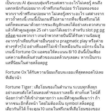
เป็นระบบ AI สุ่มแบบสุ่มจริงๆแต่เพราะอะไรไม่เคยรู้ คนถึง
แตกหนักกันบ่อยมาก เข้าฟรีเกมกันบ่อย วัวโยนทองของ
พวกเราเข้าฟรีเกมบ่อยมาก ไม่เคยรู้เพราะอะไร แต่ต่างจาก
สาวถ้ำตรงนี้ เกมนี้เป็นเกมที่ไม่สามารถที่จะซื้อฟรีเกมได้
แต่ก็ทดแทนมาด้วยการชนะสัญลักแพงได้อย่างสะดวกสบาย
แล้วก็ตัวคูณสูงสุด 25 เท่า บอกได้เลยว่า สำหรับ slot pg
pg
สล็อต
ของพวกเรา เกมจำพวกสายปั่นนี่ได้รับความนิยมสู
งมากๆถ้าเทียบกับค่ายอื่นๆอย่าง pragmatic play หรือค่าย
ต่างๆทั่วๆไป อย่างที่แอดก็ไม่เข้าใจเหมือนกัน แม้กระนั้นใน
เกมนี้ Fortune Ox แอดขอให้คะแนน 8/10 อันนี้เป็นเพียง
แค่ความคิดเห็นส่วนตัวของแอดล้วนๆเลยคะ หากเป็นกระ
แสที่นิยมในค่ายสล็อตpg
Fortune Ox ได้รับความนิยมเกือบจะเยอะที่สุดตลอดไปเลย
ทีเดียวน้า
Fortune Tiger : เสือโยนซองในตำนาน ระบบทุกสิ่งทุก
อย่างแทบดังโคโยนทองคำของเราเลยจ๊ะ ต่างก็แค่ ไลน์ที่
น้อยกว่าทำให้เข้าง่ายดายกว่า และมีตัวคูณเพิ่มมาว่า ถ้า
หากชนะอีกทั้งหน้า โดยไม่ต้องเป็น symbol สล็อตpg
เดียวกันก็ได้ ก็จะคูณ10 แถมในฟรีเกมที่เสือโยนซองของ