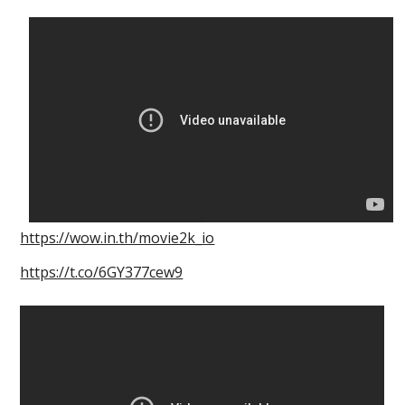
https://wow.in.th/movie2k_io
https://t.co/6GY377cew9