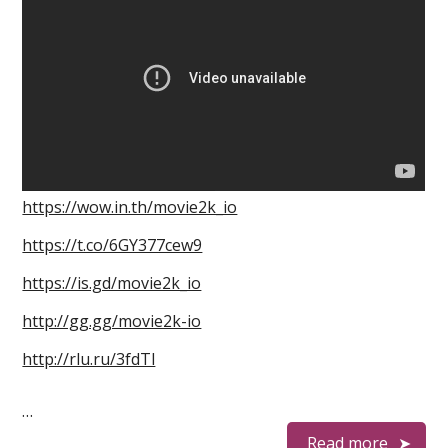
https://wow.in.th/movie2k_io
https://t.co/6GY377cew9
https://is.gd/movie2k_io
http://gg.gg/movie2k-io
http://rlu.ru/3fdTl
…
Read more