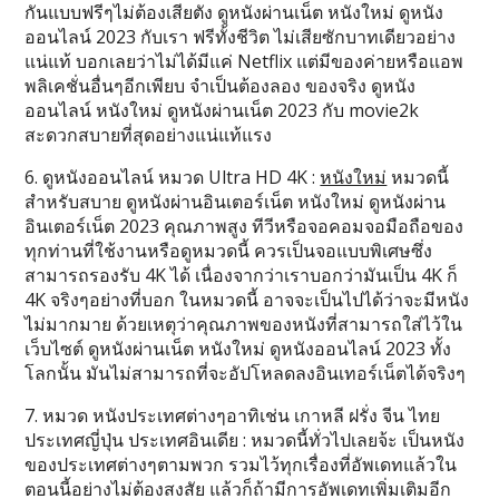
กันแบบฟรีๆไม่ต้องเสียตัง ดูหนังผ่านเน็ต หนังใหม่ ดูหนัง
ออนไลน์ 2023 กับเรา ฟรีทั้งชีวิต ไม่เสียซักบาทเดียวอย่าง
แน่แท้ บอกเลยว่าไม่ได้มีแค่ Netflix แต่มีของค่ายหรือแอพ
พลิเคชั่นอื่นๆอีกเพียบ จำเป็นต้องลอง ของจริง ดูหนัง
ออนไลน์ หนังใหม่ ดูหนังผ่านเน็ต 2023 กับ movie2k
สะดวกสบายที่สุดอย่างแน่แท้แรง
6. ดูหนังออนไลน์ หมวด Ultra HD 4K :
หนังใหม่
หมวดนี้
สำหรับสบาย ดูหนังผ่านอินเตอร์เน็ต หนังใหม่ ดูหนังผ่าน
อินเตอร์เน็ต 2023 คุณภาพสูง ทีวีหรือจอคอมจอมือถือของ
ทุกท่านที่ใช้งานหรือดูหมวดนี้ ควรเป็นจอแบบพิเศษซึ่ง
สามารถรองรับ 4K ได้ เนื่องจากว่าเราบอกว่ามันเป็น 4K ก็
4K จริงๆอย่างที่บอก ในหมวดนี้ อาจจะเป็นไปได้ว่าจะมีหนัง
ไม่มากมาย ด้วยเหตุว่าคุณภาพของหนังที่สามารถใส่ไว้ใน
เว็บไซต์ ดูหนังผ่านเน็ต หนังใหม่ ดูหนังออนไลน์ 2023 ทั้ง
โลกนั้น มันไม่สามารถที่จะอัปโหลดลงอินเทอร์เน็ตได้จริงๆ
7. หมวด หนังประเทศต่างๆอาทิเช่น เกาหลี ฝรั่ง จีน ไทย
ประเทศญี่ปุ่น ประเทศอินเดีย : หมวดนี้ทั่วไปเลยจ้ะ เป็นหนัง
ของประเทศต่างๆตามพวก รวมไว้ทุกเรื่องที่อัพเดทแล้วใน
ตอนนี้อย่างไม่ต้องสงสัย แล้วก็ถ้ามีการอัพเดทเพิ่มเติมอีก