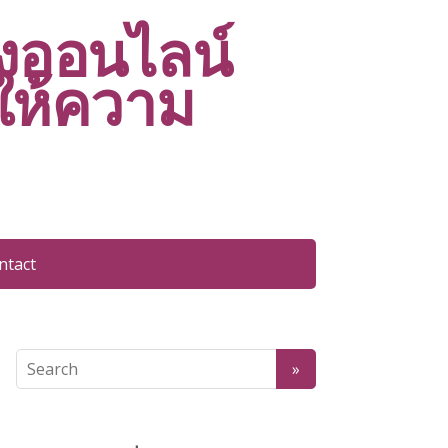
งออนไลน์
มให้ความ
ntact