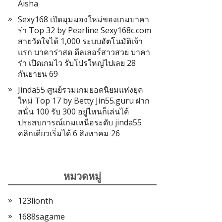
Aisha
Sexy168 เปิดมุมมองใหม่ของเกมบาคา
ร่า Top 32 by Pearline Sexy168c.com
สายวัดใจได้ 1,000 ระบบอัตโนมัติเจ้า
แรก บาคาร่าสด ดีลเลอร์สาวสวย บาคา
ร่า เปิดเกมไว รับโปรใหญ่ไปเลย 28
กันยายน 69
Jinda55 ศูนย์รวมเกมยอดนิยมแห่งยุค
ใหม่ Top 17 by Betty Jin55.guru ฝาก
สนั่น 100 รับ 300 อยู่ไหนก็เล่นได้
ประสบการณ์เกมเหนือระดับ jinda55
คลิกเดียวเริ่มได้ 6 สิงหาคม 26
หมวดหมู่
123lionth
1688sagame