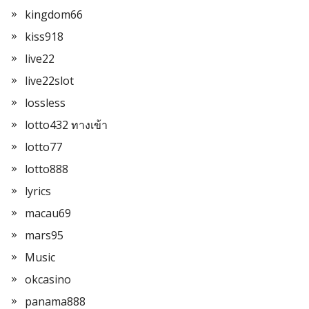
kingdom66
kiss918
live22
live22slot
lossless
lotto432 ทางเข้า
lotto77
lotto888
lyrics
macau69
mars95
Music
okcasino
panama888