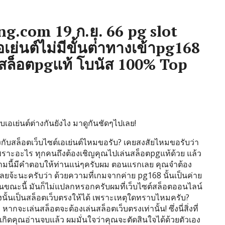
g.com 19 ก.ย. 66 pg slot
เย่นต์ไม่มีขั้นต่ําทางเข้าpg168
 สล็อตpgแท้ โบนัส 100% Top
บเอเย่นต์ต่างกันยังไง มาดูกันชัดๆไปเลย!
กับสล็อตเว็บไซต์เอเย่นต์ไหมขอรับ? เคยสงสัยไหมขอรับว่า
เพราะอะไร ทุกคนถึงต้องเชิญคุณไปเล่นสล็อตpgแท้ด้วย แล้ว
ความนี้มีคำตอบให้ท่านแน่ๆครับผม ตอนแรกเลย คุณจำต้อง
เลยจ้ะนะครับว่า ด้วยความที่เกมจากค่าย pg168 นั้นเป็นค่าย
ี่สุดในขณะนี้ มันก็ไม่แปลกหรอกครับผมที่เว็บไซต์สล็อตออนไลน์
นั้นเป็นสล็อตเว็บตรงให้ได้ เพราะเหตุใดทราบไหมครับ?
กจะเล่นสล็อตจะต้องเล่นสล็อตเว็บตรงเท่านั้น! ซึ่งนี่สิ่งที่
้าเกิดคุณอ่านจบแล้ว ผมมั่นใจว่าคุณจะตัดสินใจได้ด้วยตัวเอง