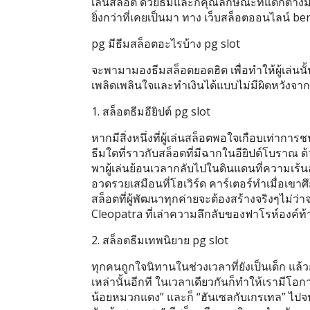
เล่นสล็อต ด้วยธีมและก็คุณลักษณะที่แตกต่างมา
ยิ่งกว่าที่เคยเป็นมา ทาง เว็บสล็อตออนไลน์ b
pg มีธีมสล็อตอะไรบ้าง pg slot
จะพามามองธีมสล็อตยอดฮิต เพื่อทำให้ผู้เล่น
เพลิดเพลินใจและทำเงินได้แบบไม่มีผิดหวังจา
1. สล็อตธีมอียิปต์ pg slot
หากมีสิ่งหนึ่งที่ผู้เล่นสล็อตพอใจเกือบเท่าการ
ธีมใดที่ราวกับสล็อตที่มีฉากในอียิปต์โบราณ ด
พาผู้เล่นย้อนเวลากลับไปในดินแดนที่ความเร้นลั
อวดรวยเสมือนที่โฮเวิร์ด คาร์เตอร์ทำเมื่อเ
สล็อตที่ผู้พัฒนาทุกค่ายจะต้องสร้างจริงๆไม่ว่
Cleopatra ที่เล่าความลึกลับของฟาโรห์องค์ท้าย
2. สล็อตธีมเทพนิยาย pg slot
ทุกคนถูกใจนิทานในช่วงเวลาที่ยังเป็นเด็ก แล้
เหล่านั้นอีกที ในเวลาเดียวกันก็ทำให้เรามีโอ
น้อยหมวกแดง” และก็ “ฮันเซลกับเกรเทล” ไปจนก