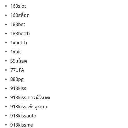
168slot
168สล็อต
188bet
188betth
1xbetth
1xbit
55สล็อต
77UFA
888pg
918kiss
918kiss ดาวน์โหลด
918kiss เข้าสู่ระบบ
918kissauto
918kissme