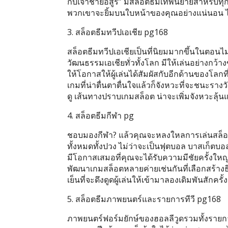
กับเจ้าชายอสูร” มีสล็อตธีมเทพนิยายสำหรับทุก
พวกเขาจะยิ้มบนใบหน้าของคุณอย่างแน่นอน ไม
3. สล็อตธีมทวีปเอเชีย pg168
สล็อตธีมทวีปเอเชียเป็นที่นิยมมากขึ้นในตอนไม
วัฒนธรรมเอเชียทั่วทั้งโลก มีให้เล่นอย่างก
ให้โอกาสให้ผู้เล่นได้สัมผัสกับอีกด้านของโลก
เกมที่น่าตื่นตาตื่นใจแล้วก็จังหวะที่จะชนะรา
ดู เส้นทางปราบเกมสล็อต น่าจะเพิ่มจังหวะลุ้
4. สล็อตธีมกีฬา pg
ชอบมองกีฬา? แล้วคุณจะหลงใหลการเล่นสล็อตธ
ทั้งหมดทั้งปวง ไม่ว่าจะเป็นฟุตบอล บาสเก็ตบ
มีโอกาสเสมอที่คุณจะได้รับความมีชัยครั้งใหญ่
พัฒนาเกมสล็อตหลายค่ายเช่นกันที่เลือกสร้างธีมเ
เย็นที่จะดึงดูดผู้เล่นให้เข้ามาลองเดิมพันสักครั้
5. สล็อตธีมภาพยนตร์และรายการทีวี pg168
ภาพยนตร์ฟอร์มยักษ์ของฮอลลีวูดรวมทั้งรายการ