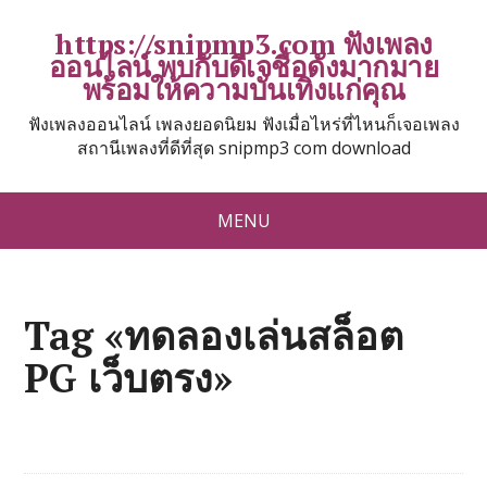
https://snipmp3.com ฟังเพลง
ออนไลน์ พบกับดีเจชื่อดังมากมาย
พร้อมให้ความบันเทิงแก่คุณ
ฟังเพลงออนไลน์ เพลงยอดนิยม ฟังเมื่อไหร่ที่ไหนก็เจอเพลง
สถานีเพลงที่ดีที่สุด snipmp3 com download
MENU
Tag «ทดลองเล่นสล็อต
PG เว็บตรง»