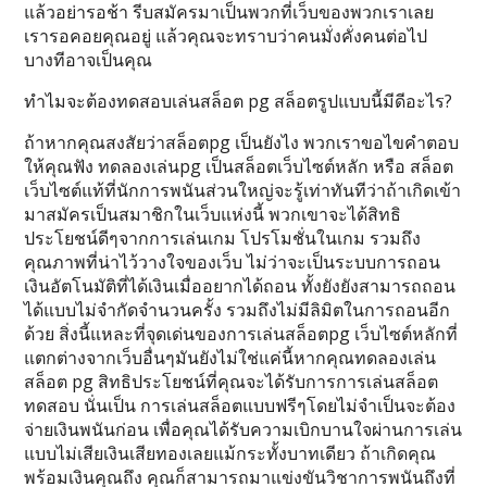
แล้วอย่ารอช้า รีบสมัครมาเป็นพวกที่เว็บของพวกเราเลย
เรารอคอยคุณอยู่ แล้วคุณจะทราบว่าคนมั่งคั่งคนต่อไป
บางทีอาจเป็นคุณ
ทำไมจะต้องทดสอบเล่นสล็อต pg สล็อตรูปแบบนี้มีดีอะไร?
ถ้าหากคุณสงสัยว่าสล็อตpg เป็นยังไง พวกเราขอไขคำตอบ
ให้คุณฟัง ทดลองเล่นpg เป็นสล็อตเว็บไซต์หลัก หรือ สล็อต
เว็บไซต์แท้ที่นักการพนันส่วนใหญ่จะรู้เท่าทันทีว่าถ้าเกิดเข้า
มาสมัครเป็นสมาชิกในเว็บแห่งนี้ พวกเขาจะได้สิทธิ
ประโยชน์ดีๆจากการเล่นเกม โปรโมชั่นในเกม รวมถึง
คุณภาพที่น่าไว้วางใจของเว็บ ไม่ว่าจะเป็นระบบการถอน
เงินอัตโนมัติที่ได้เงินเมื่ออยากได้ถอน ทั้งยังยังสามารถถอน
ได้แบบไม่จำกัดจำนวนครั้ง รวมถึงไม่มีลิมิตในการถอนอีก
ด้วย สิ่งนี้แหละที่จุดเด่นของการเล่นสล็อตpg เว็บไซต์หลักที่
แตกต่างจากเว็บอื่นๆมันยังไม่ใช่แค่นี้หากคุณทดลองเล่น
สล็อต pg สิทธิประโยชน์ที่คุณจะได้รับการการเล่นสล็อต
ทดสอบ นั่นเป็น การเล่นสล็อตแบบฟรีๆโดยไม่จำเป็นจะต้อง
จ่ายเงินพนันก่อน เพื่อคุณได้รับความเบิกบานใจผ่านการเล่น
แบบไม่เสียเงินเสียทองเลยแม้กระทั้งบาทเดียว ถ้าเกิดคุณ
พร้อมเงินคุณถึง คุณก็สามารถมาแข่งขันวิชาการพนันถึงที่