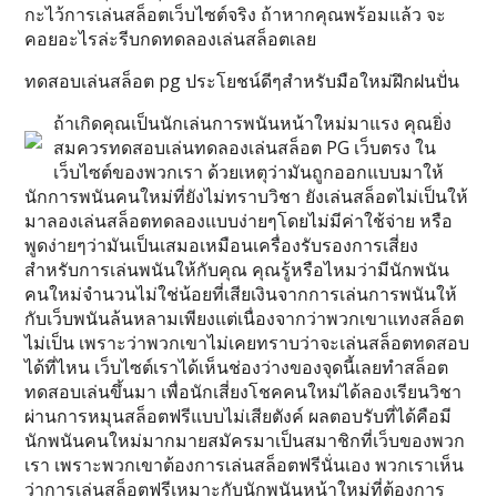
กะไว้การเล่นสล็อตเว็บไซต์จริง ถ้าหากคุณพร้อมแล้ว จะ
คอยอะไรล่ะรีบกดทดลองเล่นสล็อตเลย
ทดสอบเล่นสล็อต pg ประโยชน์ดีๆสำหรับมือใหม่ฝึกฝนปั่น
ถ้าเกิดคุณเป็นนักเล่นการพนันหน้าใหม่มาแรง คุณยิ่ง
สมควรทดสอบเล่นทดลองเล่นสล็อต PG เว็บตรง ใน
เว็บไซต์ของพวกเรา ด้วยเหตุว่ามันถูกออกแบบมาให้
นักการพนันคนใหม่ที่ยังไม่ทราบวิชา ยังเล่นสล็อตไม่เป็นให้
มาลองเล่นสล็อตทดลองแบบง่ายๆโดยไม่มีค่าใช้จ่าย หรือ
พูดง่ายๆว่ามันเป็นเสมอเหมือนเครื่องรับรองการเสี่ยง
สำหรับการเล่นพนันให้กับคุณ คุณรู้หรือไหมว่ามีนักพนัน
คนใหม่จำนวนไม่ใช่น้อยที่เสียเงินจากการเล่นการพนันให้
กับเว็บพนันล้นหลามเพียงแต่เนื่องจากว่าพวกเขาแทงสล็อต
ไม่เป็น เพราะว่าพวกเขาไม่เคยทราบว่าจะเล่นสล็อตทดสอบ
ได้ที่ไหน เว็บไซต์เราได้เห็นช่องว่างของจุดนี้เลยทำสล็อต
ทดสอบเล่นขึ้นมา เพื่อนักเสี่ยงโชคคนใหม่ได้ลองเรียนวิชา
ผ่านการหมุนสล็อตฟรีแบบไม่เสียตังค์ ผลตอบรับที่ได้คือมี
นักพนันคนใหม่มากมายสมัครมาเป็นสมาชิกที่เว็บของพวก
เรา เพราะพวกเขาต้องการเล่นสล็อตฟรีนั่นเอง พวกเราเห็น
ว่าการเล่นสล็อตฟรีเหมาะกับนักพนันหน้าใหม่ที่ต้องการ