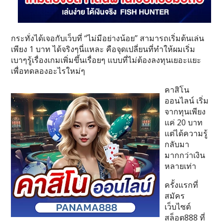
กระทั่งได้เจอกับเว็บที่ “ไม่มีอย่างน้อย” สามารถเริ่มต้นเล่น
เพียง 1 บาท ได้จริงๆนี่แหละ คือจุดเปลี่ยนที่ทำให้ผมเริ่ม
เบาๆรู้เรื่องเกมเพิ่มขึ้นเรื่อยๆ แบบที่ไม่ต้องลงทุนเยอะแยะ
เพื่อทดลองอะไรใหม่ๆ
คาสิโน
ออนไลน์ เริ่ม
จากทุนเพียง
แค่ 20 บาท
แต่ได้ความรู้
กลับมา
มากกว่าเงิน
หลายเท่า
ครั้งแรกที่
สมัคร
เว็บไซต์
สล็อต888 ที่