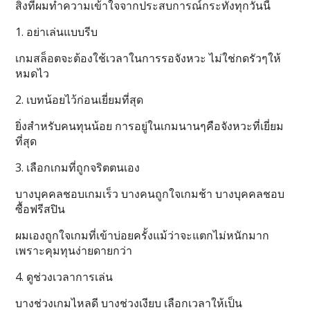
สิ่งที่ผมทำความเข้าใจจากประสบการณ์กระทั่งทุกวันนี้
1. อย่าเล่นแบบรีบ
เกมสล็อตจะต้องใช้เวลาในการรอจังหวะ ไม่ใช่กดรัวๆให้
หมดไว
2. เบทน้อยไว้ก่อนเยี่ยมที่สุด
ยิ่งสำหรับคนทุนน้อย การอยู่ในเกมนานๆคือจังหวะที่เยี่ยม
ที่สุด
3. เลือกเกมที่ถูกจริตตนเอง
บางบุคคลชอบเกมเร็ว บางคนถูกใจเกมช้า บางบุคคลชอบ
ซื้อฟรีสปิน
ผมเองถูกใจเกมที่เข้าบ่อยครั้งแม้ว่าจะแตกไม่หนักมาก
เพราะคุมทุนง่ายดายกว่า
4. ดูช่วงเวลาการเล่น
บางช่วงเกมไหลดี บางช่วงเงียบ เลือกเวลาให้เป็น