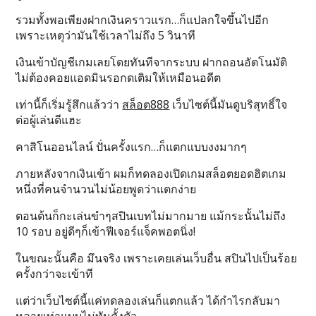
รวมทั้งพอเพียงฝากเงินคราวแรก…ก็แปลกใจขึ้นไปอีก
เพราะเหตุว่ามันใช้เวลาไม่ถึง 5 วินาที
เงินเข้าบัญชีเกมเลยโดยทันทีจากระบบ ฝากถอนอัตโนมัติ
ไม่ต้องคอยแอดมินรอกดเติมให้เหมือนอดีต
เท่านี้ก็เริ่มรู้สึกแล้วว่า
สล็อต888
เว็บไซต์นี้มันดูบริสุทธิ์ใจ
ต่อผู้เล่นดีแฮะ
คาสิโนออนไลน์ ปั่นครั้งแรก…ก็แตกแบบงงมากๆ
ภายหลังจากเงินเข้า ผมก็ทดลองเปิดเกมสล็อตยอดฮิตเกม
หนึ่งที่คนจำนวนไม่น้อยพูดว่าแตกง่าย
ตอนต้นก็กะเล่นขำๆสปินเบทไม่มากมาย แม้กระนั้นไม่ถึง
10 รอบ อยู่ดีๆก็เข้าฟีเจอร์แจ็คพอตนิ่ง!
ในขณะนั้นคือ มึนจริง เพราะเคยเล่นเว็บอื่น สปินไปเป็นร้อย
ครั้งกว่าจะเข้าที
แต่ว่าเว็บไซต์นี้แค่ทดลองเล่นก็แตกแล้ว ได้กำไรกลับมา
หลายเท่าแบบไม่ทันตั้งตัว