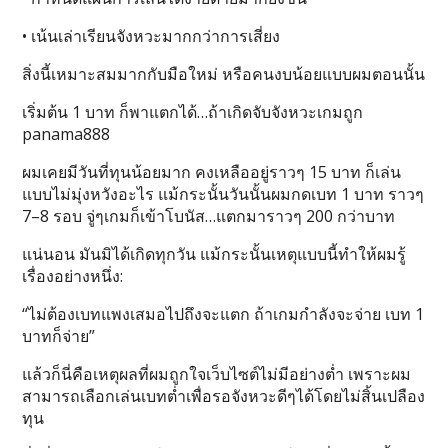
• เน้นเล่าเรียนจังหวะมากกว่าการเสี่ยง
สิ่งนี้เหมาะสมมากกับมือใหม่ หรือคนงบน้อยแบบผมตอนนั้น
เริ่มต้น 1 บาท ก็พาแตกได้…ถ้าเกิดจับจังหวะเกมถูก
panama888
ผมเคยมีวันที่ทุนน้อยมาก คงเหลืออยู่ราวๆ 15 บาท ก็เล่น
แบบไม่มุ่งหวังอะไร แม้กระนั้นวันนั้นผมกดเบท 1 บาท ราวๆ
7–8 รอบ จู่ๆเกมก็เข้าโบนัส…แตกมาราวๆ 200 กว่าบาท
แน่นอน มันมิได้เกิดทุกวัน แม้กระนั้นเหตุแบบนี้ทำให้ผมรู้
เรื่องอย่างหนึ่ง:
“ไม่ต้องเบทแพงเสมอไปถึงจะแตก ถ้าเกมกำลังจะจ่าย เบท 1
บาทก็จ่าย”
แล้วก็นี่คือเหตุผลที่ผมถูกใจเว็บไซต์ไม่มีอย่างต่ำ เพราะผม
สามารถเลือกเล่นเบทต่ำเพื่อรอจังหวะดีๆได้โดยไม่สิ้นเปลือง
ทุน