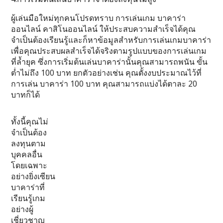
ผู้เล่นมือใหม่ทุกคนโปรดทราบ การเล่นเกม บาคาร่า
ออนไลน์ คาสิโนออนไลน์ ให้ประสบความสำเร็จได้คุณ
จำเป็นต้องเรียนรู้และก็หาข้อมูลสำหรับการเล่นเกมบาคาร่า
เพื่อคุณประสบผลสำเร็จได้จริงตามรูปแบบของการเล่นเกม
ที่ล้ำยุค ซึ่งการเริ่มต้นเล่นบาคาร่านั้นคุณสามารถพนัน ขั้น
ต่ำไม่ถึง 100 บาท ยกตัวอย่างเช่น คุณตั้งงบประมาณไว้ที่
การเล่น บาคาร่า 100 บาท คุณสามารถแบ่งได้ตาละ 20
บาทก็ได้
ทั้งนี้คุณไม่
จำเป็นต้อง
ลงทุนตาม
บุคคลอื่น
โดยเฉพาะ
อย่างยิ่งเซียน
บาคาร่าที่
เรียนรู้เกม
อย่างผู้
เชี่ยวชาญ