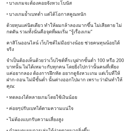
• บางเกมจะต้องคอยจังหวะโบนัส
• บางเกมย้ำเบทต่ำ แต่ได้โอกาสคูณหนัก
ด้วยทุนแค่นิดเดียว ทำให้ผมกล้าลองมากขึ้น ไม่เสียดาย ไม่
กดดัน รวมทั้งนั่นคือจุดที่ผมเริ่ม “รู้เรื่องเกม”
คาสิโนออนไลน์ เว็บไซต์ไม่มีอย่างน้อย ช่วยคนทุนน้อยได้
จริง
จำเป็นต้องเห็นด้วยว่าเว็บไซต์ที่ระบุฝากขั้นต่ำ 100 หรือ 200
บาทนั้น ไม่ได้เหมาะกับทุกคน โดยยิ่งไปกว่านั้นคนที่เพียง
แค่อยากลอง ต้องการฝึกหัด อยากดูจังหวะเกม แต่เว็บที่ให้
ฝาก-ถอน ไม่มีขั้นต่ำ นั้นต่างออกไปมาก เพราะว่ามันทำให้
คุณ:
• ทดลองได้หลายเกมโดยใช้เงินน้อย
• ค่อยๆปรับเบทได้ตามความแน่ใจ
• ไม่ต้องแบกรับความเสี่ยงสูง
• กำหนดแผนการเล่นได้ง่ายดายมากยิ่งขึ้น