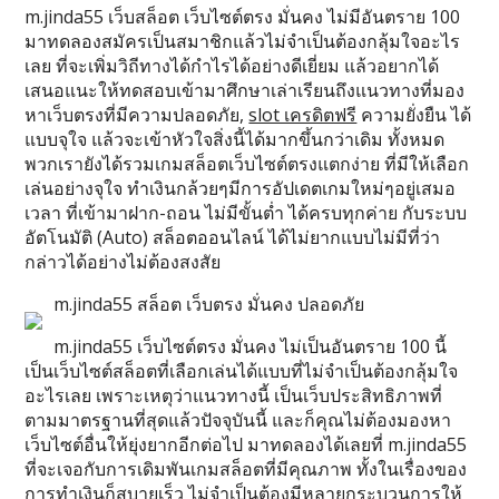
m.jinda55 เว็บสล็อต เว็บไซต์ตรง มั่นคง ไม่มีอันตราย 100
มาทดลองสมัครเป็นสมาชิกแล้วไม่จำเป็นต้องกลุ้มใจอะไร
เลย ที่จะเพิ่มวิถีทางได้กำไรได้อย่างดีเยี่ยม แล้วอยากได้
เสนอแนะให้ทดสอบเข้ามาศึกษาเล่าเรียนถึงแนวทางที่มอง
หาเว็บตรงที่มีความปลอดภัย,
slot เครดิตฟรี
ความยั่งยืน ได้
แบบจุใจ แล้วจะเข้าหัวใจสิ่งนี้ได้มากขึ้นกว่าเดิม ทั้งหมด
พวกเรายังได้รวมเกมสล็อตเว็บไซต์ตรงแตกง่าย ที่มีให้เลือก
เล่นอย่างจุใจ ทำเงินกล้วยๆมีการอัปเดตเกมใหม่ๆอยู่เสมอ
เวลา ที่เข้ามาฝาก-ถอน ไม่มีขั้นต่ำ ได้ครบทุกค่าย กับระบบ
อัตโนมัติ (Auto) สล็อตออนไลน์ ได้ไม่ยากแบบไม่มีที่ว่า
กล่าวได้อย่างไม่ต้องสงสัย
m.jinda55 สล็อต เว็บตรง มั่นคง ปลอดภัย
m.jinda55 เว็บไซต์ตรง มั่นคง ไม่เป็นอันตราย 100 นี้
เป็นเว็บไซต์สล็อตที่เลือกเล่นได้แบบที่ไม่จำเป็นต้องกลุ้มใจ
อะไรเลย เพราะเหตุว่าแนวทางนี้ เป็นเว็บประสิทธิภาพที่
ตามมาตรฐานที่สุดแล้วปัจจุบันนี้ และก็คุณไม่ต้องมองหา
เว็บไซต์อื่นให้ยุ่งยากอีกต่อไป มาทดลองได้เลยที่ m.jinda55
ที่จะเจอกับการเดิมพันเกมสล็อตที่มีคุณภาพ ทั้งในเรื่องของ
การทำเงินก็สบายเร็ว ไม่จำเป็นต้องมีหลายกระบวนการให้