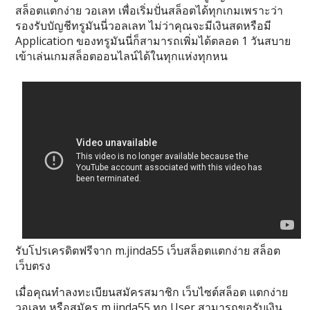
สล็อตแตกง่าย วอเลท เพื่อเริ่มปั่นสล็อตได้ทุกเกมเพราะว่า
รองรับบัญชีทรูมันนี่วอลเลท ไม่ว่าคุณจะมีเงินสดหรือมี
Application ของทรูมันนี่ก็สามารถเพิ่มได้ตลอด 1 วันสบาย
เข้าเล่นเกมสล็อตออนไลน์ได้ในทุกแห่งทุกหน
รับโปรเครดิตฟรีจาก m.jinda55 เว็บสล็อตแตกง่าย สล็อต
เว็บตรง
เมื่อคุณทำลงทะเบียนสมัครสมาชิก เว็บไซต์สล็อต แตกง่าย
วอเลท หรือสมัคร m.jinda55 ทุก User สามารถขอรับเงิน