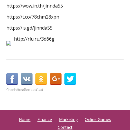
https://wow.in.th/jinnda55
https://t.co/78chm28xpn
https://is.gd/jinnda55
http://rlu.ru/3d66g
ป้ายกำกับ:
สล็อตออนไลน์
Home
Finance
Marketing
Online Games
Contact