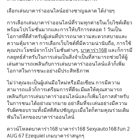
เลือกเล่นบาคาร่าออนไลน์อย่างชาญฉลาด ได้ง่ายๆ
การเลือกเล่นบาคาร่าออนไลน์ที่รวมทุกค่ายในเว็บไซต์เดียว
พร้อมโปรโมชั่นมากและการให้บริการตลอด 1 วันเป็น
โอกาสที่ดีสำหรับผู้เล่นที่ปรารถนาความสะดวกสบายและ
ความคุ้มราคา การเลือกเว็บไซต์ที่มีความน่านับถือ, การใช้
คุณประโยชน์จากโปรโมชั่นต่างๆ,
บาคาร่า168
และก็การมี
กลยุทธ์สำหรับในการเล่นเป็นสิ่งจำเป็นที่สามารถช่วยให้ผู้
เล่นสามารถเพลินกับการเล่นบาคาร่าออนไลน์แล้วก็เพิ่ม
โอกาสในการชนะอย่างมีประสิทธิภาพ
ไม่ว่าคุณจะเป็นผู้เล่นมือใหม่หรือมือเซียน การมีความ
สามารถแล้วก็การเตรียมการที่ดีจะมีผลให้คุณสามารถ
เพลินกับการเล่นบาคาร่าออนไลน์และก็เพิ่มโอกาสสำหรับ
ในการชนะได้อย่างมากมาย อย่าลืมที่จะเล่นอย่างมีความ
รับผิดชอบรวมทั้งมีสติสัมปชัญญะเมื่อใดก็ตามคุณร่วมเดิม
พันในโลกของบาคาร่าออนไลน์
ดาวน์โหลดบาคาร่า168 บาคาร่า168 Sexyauto168.fun 2
AUG 67 Ezequiel เกมบาคาร่าสนุกๆ