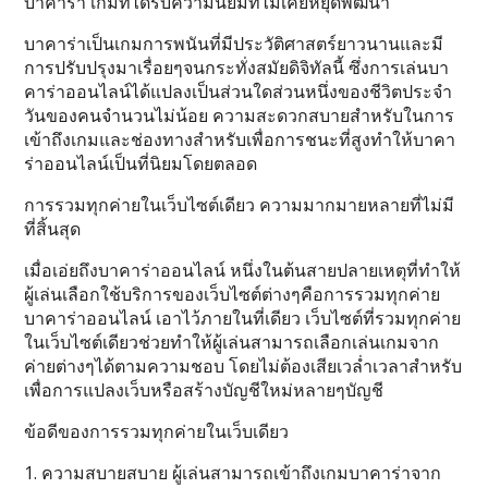
บาคาร่า เกมที่ได้รับความนิยมที่ไม่เคยหยุดพัฒนา
บาคาร่าเป็นเกมการพนันที่มีประวัติศาสตร์ยาวนานและมี
การปรับปรุงมาเรื่อยๆจนกระทั่งสมัยดิจิทัลนี้ ซึ่งการเล่นบา
คาร่าออนไลน์ได้แปลงเป็นส่วนใดส่วนหนึ่งของชีวิตประจำ
วันของคนจำนวนไม่น้อย ความสะดวกสบายสำหรับในการ
เข้าถึงเกมและช่องทางสำหรับเพื่อการชนะที่สูงทำให้บาคา
ร่าออนไลน์เป็นที่นิยมโดยตลอด
การรวมทุกค่ายในเว็บไซต์เดียว ความมากมายหลายที่ไม่มี
ที่สิ้นสุด
เมื่อเอ่ยถึงบาคาร่าออนไลน์ หนึ่งในต้นสายปลายเหตุที่ทำให้
ผู้เล่นเลือกใช้บริการของเว็บไซต์ต่างๆคือการรวมทุกค่าย
บาคาร่าออนไลน์ เอาไว้ภายในที่เดียว เว็บไซต์ที่รวมทุกค่าย
ในเว็บไซต์เดียวช่วยทำให้ผู้เล่นสามารถเลือกเล่นเกมจาก
ค่ายต่างๆได้ตามความชอบ โดยไม่ต้องเสียเวล่ำเวลาสำหรับ
เพื่อการแปลงเว็บหรือสร้างบัญชีใหม่หลายๆบัญชี
ข้อดีของการรวมทุกค่ายในเว็บเดียว
1. ความสบายสบาย ผู้เล่นสามารถเข้าถึงเกมบาคาร่าจาก