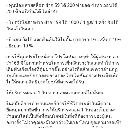
• ทุนน้อย สายสล็อต ฝาก 59 ได้ 200 ทำยอด 4 เท่า ถอนได้
200 ซื้อฟรีสปินได้ ไม่จำกัด
• โปรวัดใจสายฝาก ฝาก 199 ได้ 1000 / 1 ยูส/ 1 ครั้ง รับได้
วันแล้ววันเล่า
• ยิ่งเล่น ยิ่งได้ แจกเงินคืนให้ไม่อั้น บาคาร่า 1% , สล็อต 10%
, ยิงปลา 10 %
การใช้คุณประโยชน์จากโปรโมชั่นต่างๆทำให้ผู้เล่น บาคา
ร่า168 มีโอกาสสำหรับในการเพิ่มเงินรางวัลและทำให้การ
เดิมพันเกิดเรื่องที่คุ้มมากขึ้น อย่างไรก็แล้วแต่ ควรอ่านกฎ
ระเบียบและข้อตกลงของแต่ละโปรโมชั่นอย่างประณีตเพื่อ
ไม่ให้พลาดสิทธิประโยชน์ที่ควรจะได้รับ
ให้บริการตลอด 1 วัน ความสะดวกสบายที่ไม่มีหยุด
ในสมัยที่การทำงานและก็การใช้ชีวิตประจำวันมีความ
ยืดหยุ่นมากยิ่งขึ้น การให้บริการตลอด 1 วันของเว็บบาคา
ร่าออนไลน์เป็นสิ่งที่ตอบโจทย์ในสิ่งที่ต้องการของผู้เล่น
อย่างยิ่ง ไม่ว่าคุณจะมีเวลาว่างในเวลาไหน คุณสามารถเข้า