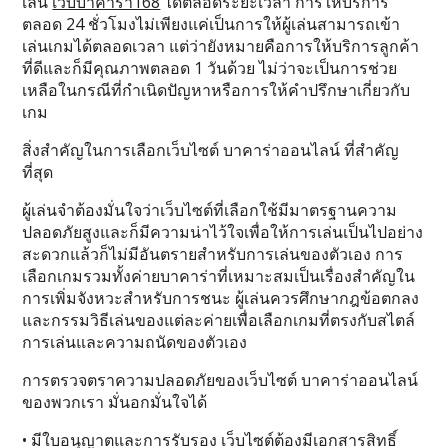
เล่น
เว็บบาคาร่า168
ได้ตลอดระยะเวลา การให้บริการ
ตลอด 24 ชั่วโมงไม่เพียงแค่เป็นการให้ผู้เล่นสามารถเข้า
เล่นเกมได้ตลอดเวลา แต่ว่ายังหมายคือการให้บริการลูกค้า
ที่ดีและก็มีคุณภาพตลอด 1 วันด้วย ไม่ว่าจะเป็นการช่วย
เหลือในกรณีที่กำเนิดปัญหาหรือการให้คำปรึกษาเกี่ยวกับ
เกม
สิ่งสำคัญในการเลือกเว็บไซต์ บาคาร่าออนไลน์ ที่สำคัญ
ที่สุด
ผู้เล่นจำต้องมั่นใจว่าเว็บไซต์ที่เลือกใช้มีมาตรฐานความ
ปลอดภัยสูงและก็มีความน่าไว้ใจเพื่อให้การเล่นเป็นไปอย่าง
สะดวกแล้วก็ไม่มีอันตรายสำหรับการเล่นของตัวเอง การ
เลือกเกมรวมทั้งค่ายบาคาร่าที่เหมาะสมเป็นเรื่องสำคัญใน
การเพิ่มจังหวะสำหรับการชนะ ผู้เล่นควรศึกษากฎข้อตกลง
และกรรมวิธีเล่นของแต่ละค่ายเพื่อเลือกเกมที่ตรงกับสไตล์
การเล่นและความถนัดของตัวเอง
การตรวจตราความปลอดภัยของเว็บไซต์ บาคาร่าออนไลน์
ของพวกเรา มั่นอกมั่นใจได้
• มีใบอนุญาตและการรับรอง เว็บไซต์ต้องมีเอกสารสิทธิ์