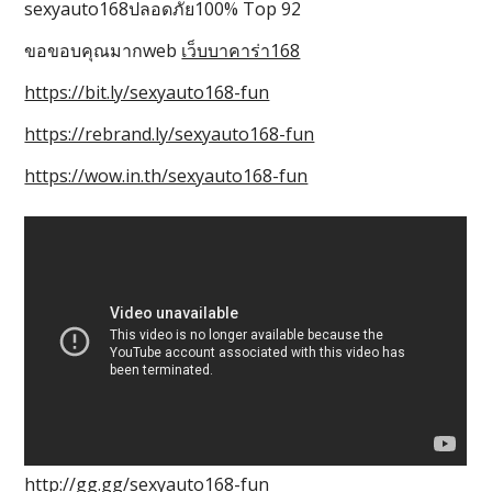
sexyauto168ปลอดภัย100% Top 92
ขอขอบคุณมากweb
เว็บบาคาร่า168
https://bit.ly/sexyauto168-fun
https://rebrand.ly/sexyauto168-fun
https://wow.in.th/sexyauto168-fun
http://gg.gg/sexyauto168-fun