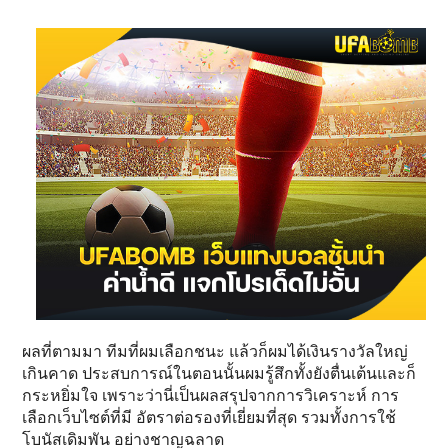
ผลที่ตามมา ทีมที่ผมเลือกชนะ แล้วก็ผมได้เงินรางวัลใหญ่
เกินคาด ประสบการณ์ในตอนนั้นผมรู้สึกทั้งยังตื่นเต้นและก็
กระหยิ่มใจ เพราะว่านี่เป็นผลสรุปจากการวิเคราะห์ การ
เลือกเว็บไซต์ที่มี อัตราต่อรองที่เยี่ยมที่สุด รวมทั้งการใช้
โบนัสเดิมพัน อย่างชาญฉลาด