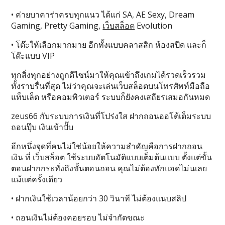
• ค่ายบาคาร่าครบทุกแนว ได้แก่ SA, AE Sexy, Dream
Gaming, Pretty Gaming,
เว็บสล็อต
Evolution
• โต๊ะให้เลือกมากมาย อีกทั้งแบบคลาสสิก ห้องสปีด และก็
โต๊ะแบบ VIP
ทุกสิ่งทุกอย่างถูกดีไซน์มาให้คุณเข้าถึงเกมได้รวดเร็วรวม
ทั้งราบรื่นที่สุด ไม่ว่าคุณจะเล่นเว็บสล็อตบนโทรศัพท์มือถือ
แท็บเล็ต หรือคอมพิวเตอร์ ระบบก็ยังคงเสถียรเสมอกันหมด
zeus66 กับระบบการเงินที่โปร่งใส ฝากถอนออโต้เต็มระบบ
ถอนปุ๊บ เงินเข้าปั๊บ
อีกหนึ่งจุดที่คนไม่ใช่น้อยให้ความสำคัญคือการฝากถอน
เงิน ที่ เว็บสล็อต ใช้ระบบอัตโนมัติแบบเต็มต้นแบบ ตั้งแต่ขั้น
ตอนฝากกระทั่งถึงขั้นตอนถอน คุณไม่ต้องทักแอดไม่นเลย
แม้แต่ครั้งเดียว
• ฝากเงินใช้เวลาน้อยกว่า 30 วินาที ไม่ต้องแนบสลิป
• ถอนเงินไม่ต้องคอยรอบ ไม่จำกัดขณะ