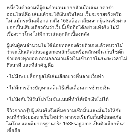
หนึ่งในคำถามที่ผู้คนจำนวนมากกลัวเมื่อเล่นบาคาร่า
ออนไลน์คือ เล่นแล้วจะได้เงินจริงไหม เว็บจะจ่ายจริงหรือ
ไม่ แม้กระนั้นเมื่อกล่าวถึง 168สล็อต เสียงจากผู้เล่นจริงต่าง
บอกเป็นเสียงเดียวกันว่าเว็บนี้เชื่อถือได้อย่างแท้จริง ไม่มี
เรื่องราวโกง ไม่มีการเล่นตุกติกเบื้องหลัง
ผู้เล่นผู้คนจำนวนไม่ใช้น้อยทดลองด้วยตัวเองแล้วพบว่าไม่
ว่าจะเป็นเลิศเล่นsagameหลักร้อยหรือหลักหมื่น เว็บไซต์ก็
จ่ายตรงทุกยอด ถอนออกมาแล้วเงินเข้าภายในระยะเวลาไม่
ถึงนาที และที่สำคัญคือ
• ไม่มีระบบล็อกยูสให้เล่นเสียอย่างที่หลายเว็บทำ
• ไม่มีการอ้างปัญหาเคล็ดวิธีเพื่อเลื่อนการชำระเงิน
• ไม่บังคับให้รับโปรโมชั่นแบบที่ทำให้เบิกเงินไม่ได้
รีวิวจากกรุ๊ปผู้เล่นจริงจึงเพิ่มความเชื่อมั่นและมั่นใจให้กับ
คนที่กำลังมองหาเว็บใหม่ว่า หากจะเริ่มกับเว็บที่ปลอดภัย
ไม่โกง และมีมาตรฐานจริง 1688sagame เป็นตัวเลือกที่น่า
เชื่อถือ