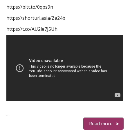
https://bitt.to/0qps9n
https://shorturl.asia/Za24b
https://t.co/AU2le7J5Uh
…
Read more