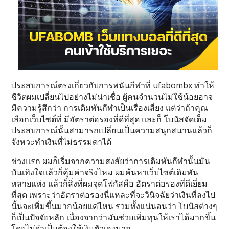
ประสบการณ์ตรงเกี่ยวกับการพนันกีฬาที่ ufabombx ทำให้
ชีวิตผมเปลี่ยนไปอย่างไม่น่าเชื่อ ผู้คนจำนวนไม่ใช้น้อยอาจ
มีความรู้สึกว่า การเดิมพันกีฬาเป็นเรื่องเสี่ยง แต่ว่าถ้าคุณ
เลือกเว็บไซต์ที่ มีอัตราต่อรองที่ดีที่สุด และก็ โบนัสจัดเต็ม
ประสบการณ์นั้นสามารถเปลี่ยนเป็นความสนุกสนานแล้วก็
จังหวะทำเงินที่ไม่ธรรมดาได้
ช่วงแรก ผมก็เริ่มจากความสงสัยว่าการเดิมพันกีฬานั้นมัน
บันเทิงใจแล้วก็คุ้มค่าจริงไหม ผมค้นหาเว็บไซต์เดิมพัน
หลายแห่ง แล้วก็สิ่งที่ผมจุดโฟกัสคือ อัตราต่อรองที่ดีเยี่ยม
ที่สุด เพราะว่าอัตราต่อรองนี่แหละที่จะวินิจฉัยว่าเงินที่ลงไป
นั้นจะเพิ่มขึ้นมากน้อยแค่ไหน รวมทั้งแน่นอนว่า โบนัสต่างๆ
ก็เป็นปัจจัยหลัก เนื่องจากว่ามันช่วยเพิ่มทุนให้เราได้มากขึ้น
โดยไม่จำเป็นต้องใช้เงินตัวเองมาก