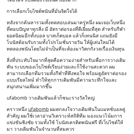
การเลือกเว็บไซต์พนันที่มั่นจิตใจได้
หลังจากค้นหารวมทั้งทดสอบเล่นมาครู่หนึ่ง ผมเจอเว็บหนึ่ง
ที่ตอบปัญหาทุกสิ่ง มี อัตราต่อรองที่ดีเยี่ยมที่สุด สำหรับกีฬา
ยอดนิยมอีกทั้งบอล บาสเก็ตบอล แล้วก็เทนนิส แถมยังมี
โบนัสต้อนรับรวมทั้งโปรโมชั่นรายวัน ให้ผู้เล่นใหม่ได้
ทดลองพนันโดยไม่จำเป็นที่จะต้องมาวิตกกังวลเรื่องเงินทุน
สิ่งที่ประทับใจมากที่สุดคือความง่ายสำหรับเพื่อการวางเดิม
พัน ระบบของเว็บไซต์เรียบง่ายและก็ใช้งานสะดวก ผม
สามารถเลือกทีมรวมทั้งกีฬาที่พึงพอใจ พร้อมดูอัตราต่อรอง
แบบเรียลไทม์ ทำให้ทุกการเดิมพันมีความระทึกใจและ
สนุกสนานเพิ่มมากขึ้น
ufabomb วางเดิมพันแล้วก็ชนะรางวัลใหญ่
คราวหนึ่ง
ufabomb
ผมตกลงใจวางเดิมพันในแมทช์บอลคู่
สำคัญ ผมใช้เวลาอ่านวิเคราะห์สถิติทีม มองแนวโน้มการ
แข่งขันชิงชัย รวมทั้งใช้ โบนัสเครดิตพนันฟรี ที่เว็บไซต์ให้
มา วางเดิมพันในจำนวนที่สมควร