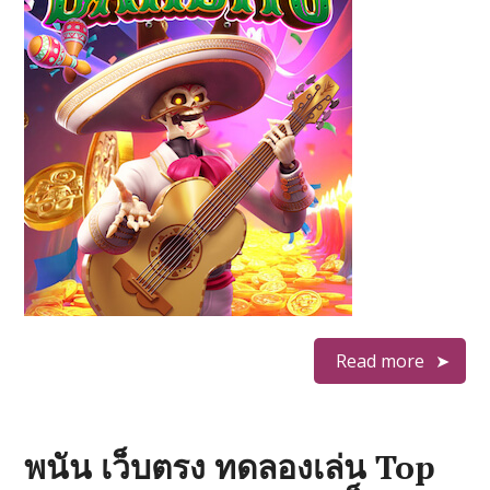
Read more
พนัน เว็บตรง ทดลองเล่น Top