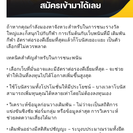
ถ้าหากคุณกำลังมองหาจังหวะสำหรับในการชนะรางวัล
ใหญ่และก็สนุกไปกับกีฬา การเริ่มต้นกับเว็บพนันที่มี เดิมพัน
กีฬา อัตราต่อรองดีเยี่ยมที่สุดแล้วก็โบนัสเยอะแยะ เป็นตัว
เลือกที่ไม่ควรพลาด
เทคนิคสำคัญสำหรับในการชนะพนัน
• เลือกเว็บที่มั่นอาจและมีอัตราต่อรองดีเยี่ยมที่สุด – จะช่วย
ทำให้เงินที่ลงทุนไปได้โอกาสเพิ่มขึ้นสูงสุด
• ใช้โบนัสรวมทั้งโปรโมชั่นให้มีประโยชน์ – บางเวลาโบนัส
สามารถเพิ่มทุนคุณได้หลายเท่าโดยไม่ต้องลงทุนเอง
• วิเคราะห์ข้อมูลก่อนวางเดิมพัน – ไม่ว่าจะเป็นสถิติการ
แข่งขันชิงชัย ฟอร์มกลุ่ม หรือข้อมูลล่าสุด การวิเคราะห์
ช่วยลดความเสี่ยงได้มาก
• เดิมพันอย่างมีสติสัมปชัญญะ – ระบุงบประมาณรวมทั้งยึด