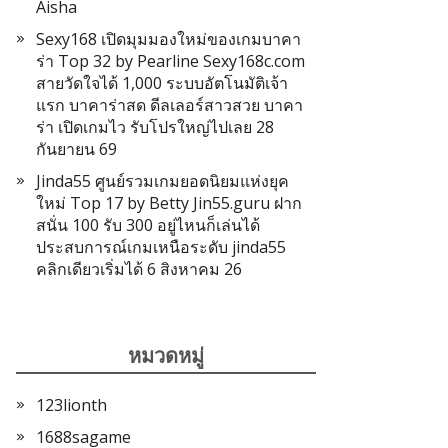
Aisha
Sexy168 เปิดมุมมองใหม่ของเกมบาคา
ร่า Top 32 by Pearline Sexy168c.com
สายวัดใจได้ 1,000 ระบบอัตโนมัติเจ้า
แรก บาคาร่าสด ดีลเลอร์สาวสวย บาคา
ร่า เปิดเกมไว รับโปรใหญ่ไปเลย 28
กันยายน 69
Jinda55 ศูนย์รวมเกมยอดนิยมแห่งยุค
ใหม่ Top 17 by Betty Jin55.guru ฝาก
สนั่น 100 รับ 300 อยู่ไหนก็เล่นได้
ประสบการณ์เกมเหนือระดับ jinda55
คลิกเดียวเริ่มได้ 6 สิงหาคม 26
หมวดหมู่
123lionth
1688sagame