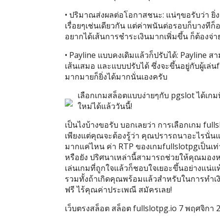
• ปริมาณส่งผลต่อโอกาสชนะ: แน่ๆขอรับว่า ยิ่
เรื่อยๆเช่นเดียวกัน แต่ค่าพนันต่อรอบก็บางทีก็
อยากได้เส้นการชำระเงินมากเพิ่มขึ้น ก็ต้องจ่าย
• Payline แบบคงเดิมแล้วก็ปรับได้: Payline สาม
เส้นเสมอ และแบบปรับได้ ซึ่งจะขึ้นอยู่กับผู้เล่น
มากมายก็ยิ่งได้มากนั่นเองครับ
เลือกเกมสล็อตแบบง่ายๆกับ pgslot ได้เกมที
ใหม่ได้แล้ววันนี้!
เป็นไงบ้างขอรับ บอกเลยว่า การเลือกเกม fullslo
เพียงแต่คุณจะต้องรู้ว่า คุณปรารถนาอะไรนั่
มากแค่ไหน ค่า RTP ของเกมfullslotpgเป็นเท่าไ
หรือยัง ปริศนาเหล่านี้สามารถช่วยให้คุณมองห
เล่นเกมที่ถูกใจแล้วก็ชอบใจเยอะขึ้นอย่างแน่แ
รวมทั้งถ้าเกิดคุณพร้อมแล้วสำหรับในการทำเง
ฟรี ไร้คุณค่าประเพณี สมัครเลย!
เว็บตรงสล็อต สล็อต fullslotpg.io 7 พฤศจิกา