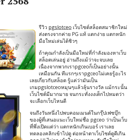
r 2568
รีวิว
pgslotceo
เว็บไซต์สล็อตสมาชิกใหม่
ส่งตรงจากค่าย PG แท้ แตกง่าย แตกหนัก
มือใหม่เล่นได้ชิวๆ
ถ้าคุณกำลังเป็นมือใหม่ที่กำลังมองหาเว็บ
สล็อตเล่นอยู่ อ่านถึงแม้ว่าจะจบเลย
เนื่องจากพวกเราpgceoก็เป็นอย่างนั้น
เหมือนกัน ทีแรกๆเราpgceoไม่เคยรู้อะไร
เลยเกี่ยวกับสล็อต รู้แค่ว่ามันเป็น
เกมpgslotceoหมุนๆแล้วลุ้นรางวัล แม้กระนั้น
เว็บไซต์มีมากมาย จนกระทั่งงงเต็กไปหมดว่า
จะเลือกเว็บไหนดี
จนถึงวันหนึ่งไปพบคอมเมนต์ในกรุ๊ปเฟซบุ๊ก
ของผู้ที่เสนอแนะเว็บใหม่ชื่อ pgceo ว่าเป็นเว็บ
ที่พึ่งเปิดแต่ว่า แตกหนักเกินเบอร์ เราเลย
ทดลองคลิกเข้าไปดู ต่อหน้าตาเว็บไซต์ดูดีเกิน