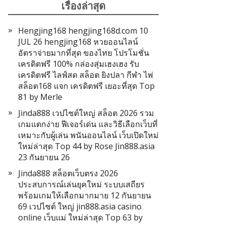
เรื่องล่าสุด
Hengjing168 hengjing168d.com 10
JUL 26 hengjing168 หวยออนไลน์
อัตราจ่ายมากที่สุด ของไทย โปรโมชั่น
เครดิตฟรี 100% กล่องสุ่มเฮงเฮง รับ
เครดิตฟรี ไลฟ์สด สล็อต ยิงปลา กีฬา ไพ่
สล็อต168 แจก เครดิตฟรี เยอะที่สุด Top
81 by Merle
Jinda888 เวปไซต์ใหญ่ สล็อต 2026 รวม
เกมแตกง่าย ฟีเจอร์เด่น และวิธีเลือกเว็บที่
เหมาะกับผู้เล่น พนันออนไลน์ เว็บเปิดใหม่
ใหม่ล่าสุด Top 44 by Rose Jin888.asia
23 กันยายน 26
Jinda888 สล็อตเว็บตรง 2026
ประสบการณ์เล่นยุคใหม่ ระบบเสถียร
พร้อมเกมให้เลือกมากมาย 12 กันยายน
69 เวปไซต์ ใหญ่ jin888.asia casino
online เว็บแม่ ใหม่ล่าสุด Top 63 by