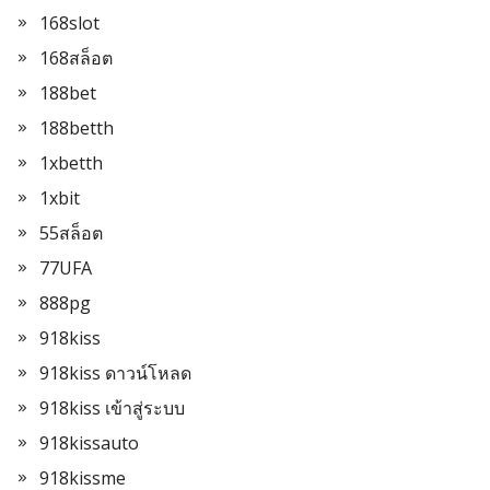
168slot
168สล็อต
188bet
188betth
1xbetth
1xbit
55สล็อต
77UFA
888pg
918kiss
918kiss ดาวน์โหลด
918kiss เข้าสู่ระบบ
918kissauto
918kissme