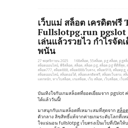
เว็บแม่ สล็อต เครดิตฟรี
Fullslotpg.run pgslot 
เล่นแล้วรวยไว กำไรจัดเ
พนัน
27 พฤศจิกายน 2025
168สล็อต
,
55สล็อต
,
pg สล็อต
,
pgสล
สล็อตออนไลน์
,
พีจีสล็อต
,
สล็อต
,
สล็อต pg
,
สล็อต pg ที่ดีที่สุด
,
สล็อต777
,
สล็อต888
,
สล็อต888เว็บตรง
,
สล็อต918
,
สล็อตpg
,
สล็อตออนไลน์
,
สล็อตออโต้
,
สล็อตเครดิตฟรี
,
สล็อตเว็บตรง
,
สล
แตกหนัก
,
หาเว็บสล็อต
,
เกมสล็อต
,
เว็บ สล็อต
,
เว็บสล็อต
,
เว็บส
บันเทิงใจกับเกมสล็อตที่ยอดเยี่ยมจาก pgslot ค
ได้แล้ววันนี้!
มาสนุกกับเกมสล็อตที่เหมาะสมที่สุดจาก
สล็อ
ตัวกลาง ลิขสิทธิ์แท้จากค่ายเกมระดับโลกที่เห
ใจแน่นอน fullslotpg เว็บตรงเป็นเว็บที่เปิดให