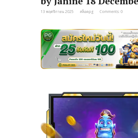
by Janine 18 Decembe
13 พฤศจิกายน 2025
สล็อตpg
Comments: 0