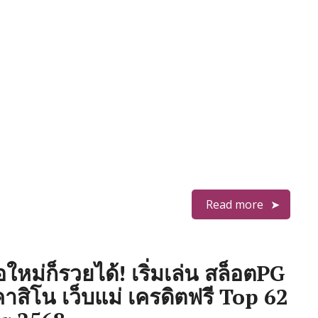
Read more
ใหม่ก็รวยได้! เริ่มเล่น สล็อตPG
าสิโน เว็บแม่ เครดิตฟรี Top 62