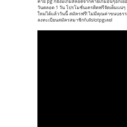
ค่าย pg ก็ยังมีเกมสล็อตจากค่ายเกมอื่นๆอีกเ
วันตลอด 1 วัน โปรโมชั่นเครดิตฟรีจัดเต็มแน่
ใหม่ได้แล้ววันนี้ สมัครฟรี! ไม่มีคุณค่าขนบธ
ลงทะเบียนสมัครสมาชิกfullslotpgเลย!