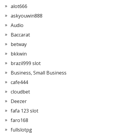
alot666
askyouwin888
Audio
Baccarat
betway
bkkwin
brazil999 slot
Business, Small Business
cafe444
cloudbet
Deezer
fafa 123 slot
faro168
fullslotpg