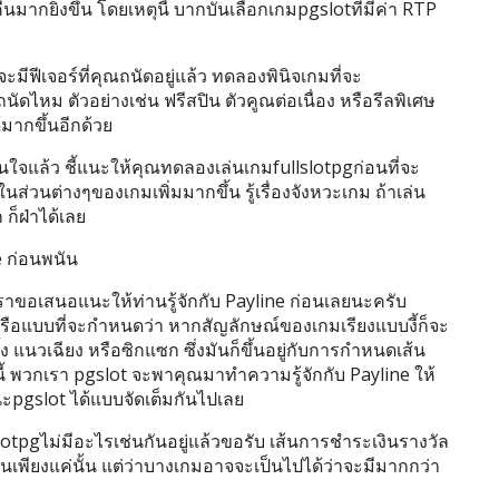
มากยิ่งขึ้น โดยเหตุนี้ บากบั่นเลือกเกมpgslotที่มีค่า RTP
ะมีฟีเจอร์ที่คุณถนัดอยู่แล้ว ทดลองพินิจเกมที่จะ
ถนัดไหม ตัวอย่างเช่น ฟรีสปิน ตัวคูณต่อเนื่อง หรือรีลพิเศษ
มากขึ้นอีกด้วย
สนใจแล้ว ชี้แนะให้คุณทดลองเล่นเกมfullslotpgก่อนที่จะ
ส่วนต่างๆของเกมเพิ่มมากขึ้น รู้เรื่องจังหวะเกม ถ้าเล่น
ก็ฝ่าได้เลย
e ก่อนพนัน
เราขอเสนอแนะให้ท่านรู้จักกับ Payline ก่อนเลยนะครับ
หรือแบบที่จะกำหนดว่า หากสัญลักษณ์ของเกมเรียงแบบงี้ก็จะ
้ง แนวเฉียง หรือซิกแซก ซึ่งมันก็ขึ้นอยู่กับการกำหนดเส้น
้ พวกเรา pgslot จะพาคุณมาทำความรู้จักกับ Payline ให้
ชนะpgslot ได้แบบจัดเต็มกันไปเลย
lslotpgไม่มีอะไรเช่นกันอยู่แล้วขอรับ เส้นการชำระเงินรางวัล
นเพียงแค่นั้น แต่ว่าบางเกมอาจจะเป็นไปได้ว่าจะมีมากกว่า