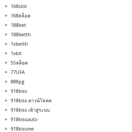
168slot
168สล็อต
188bet
188betth
1xbetth
1xbit
55สล็อต
77UFA
888pg
918kiss
918kiss ดาวน์โหลด
918kiss เข้าสู่ระบบ
918kissauto
918kissme