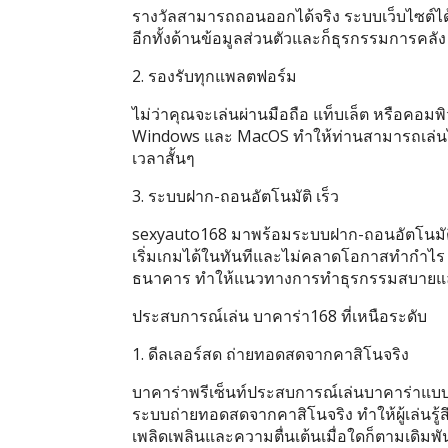
รางวัลสามารถถอนออกได้จริง ระบบเว็บไซต์
อีกทั้งด้านข้อมูลส่วนตัวและก็ธุรกรรมการคลัง
2. รองรับทุกแพลตฟอร์ม
ไม่ว่าคุณจะเล่นผ่านมือถือ แท็บเล็ต หรือคอมพิ
Windows และ MacOS ทำให้ท่านสามารถเล่นได
เวลาสั้นๆ
3. ระบบฝาก-ถอนอัตโนมัติ เร็ว
sexyauto168 มาพร้อมระบบฝาก-ถอนอัตโนมัติที่ส
เริ่มเกมได้ในทันทีและไม่คลาดโอกาสทำกำไร ยิ
ธนาคาร ทำให้แนวทางการทำธุรกรรมสบายและ
ประสบการณ์เล่น บาคาร่า168 ที่เหนือระดับ
1. ดีลเลอร์สด ถ่ายทอดสดจากคาสิโนจริง
บาคาร่าพรีเซ็นท์ประสบการณ์เล่นบาคาร่าแบบเรี
ระบบถ่ายทอดสดจากคาสิโนจริง ทำให้ผู้เล่นรู้
เพลิดเพลินและความตื่นเต้นเมื่อใดก็ตามเดิมพั