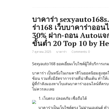
บาคาร่า sexyauto168
ร่า168 เว็บบาคาร่าออนไล
30% ฝาก-ถอน Autoแจกจร
ขั้นต่ำ 20 Top 10 by H
7 ตุลาคม 2025
บาคาร่า
Comments: 0
Sexyauto168 ยอดเยี่ยมเว็บไซต์ผู้ให้บริการเ
บาคาร่า เป็นหนึ่งในเกมคาสิโนยอดนิยมสูงสุด
ซ้อน รวมทั้งมีอัตราการจ่ายที่น่าตื่นเต้น ทำใ
ผู้ที่กำลังมองหาเว็บเล่นบาคาร่าออนไลน์ที่คร
ไม่ควรละเลย
1. เว็บตรง ปลอดภัย เชื่อถือได้
บาคาร่าเป็นเว็บไซต์ตรง ไม่ผ่านเอเย่นต์ ทำใ