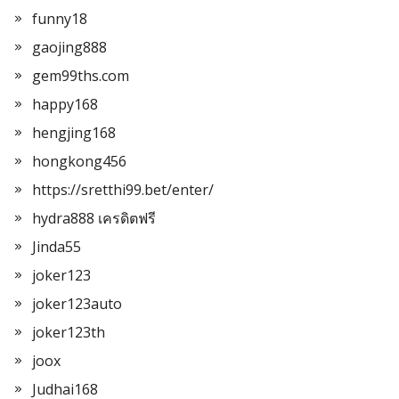
funny18
gaojing888
gem99ths.com
happy168
hengjing168
hongkong456
https://sretthi99.bet/enter/
hydra888 เครดิตฟรี
Jinda55
joker123
joker123auto
joker123th
joox
Judhai168