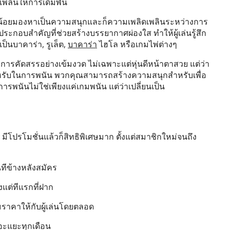
เพลินให้การเดิมพัน
่น้อยมองหาเป็นความสนุกและก็ความเพลิดเพลินระหว่างการ
์ประกอบสำคัญที่ช่วยสร้างบรรยากาศผ่องใส ทำให้ผู้เล่นรู้สึก
ป็นบาคาร่า, รูเล็ต,
บาคาร่า
ไฮโล หรือเกมไพ่ต่างๆ
บการคัดสรรอย่างเข้มงวด ไม่เฉพาะแต่หุ่นดีหน้าตาสวย แต่ว่า
ับในการพนัน พวกคุณสามารถสร้างความสนุกสำหรับเพื่อ
ารพนันไม่ใช่เพียงแค่เกมพนัน แต่ว่าเปลี่ยนเป็น
ีโปรโมชั่นแล้วก็สิทธิพิเศษมาก ตั้งแต่สมาชิกใหม่จนถึง
นทีข้างหลังสมัคร
แต่ทีแรกที่ฝาก
มราคาให้กับผู้เล่นโดยตลอด
ยอะแยะทุกเดือน