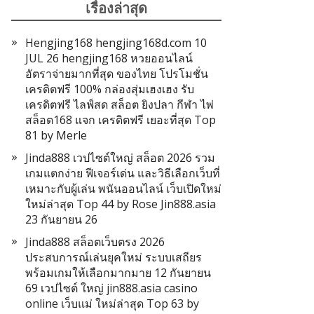
เรื่องล่าสุด
Hengjing168 hengjing168d.com 10
JUL 26 hengjing168 หวยออนไลน์
อัตราจ่ายมากที่สุด ของไทย โปรโมชั่น
เครดิตฟรี 100% กล่องสุ่มเฮงเฮง รับ
เครดิตฟรี ไลฟ์สด สล็อต ยิงปลา กีฬา ไพ่
สล็อต168 แจก เครดิตฟรี เยอะที่สุด Top
81 by Merle
Jinda888 เวปไซต์ใหญ่ สล็อต 2026 รวม
เกมแตกง่าย ฟีเจอร์เด่น และวิธีเลือกเว็บที่
เหมาะกับผู้เล่น พนันออนไลน์ เว็บเปิดใหม่
ใหม่ล่าสุด Top 44 by Rose Jin888.asia
23 กันยายน 26
Jinda888 สล็อตเว็บตรง 2026
ประสบการณ์เล่นยุคใหม่ ระบบเสถียร
พร้อมเกมให้เลือกมากมาย 12 กันยายน
69 เวปไซต์ ใหญ่ jin888.asia casino
online เว็บแม่ ใหม่ล่าสุด Top 63 by