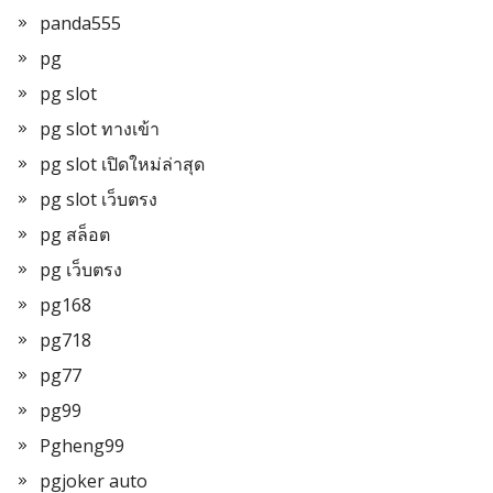
panda555
pg
pg slot
pg slot ทางเข้า
pg slot เปิดใหม่ล่าสุด
pg slot เว็บตรง
pg สล็อต
pg เว็บตรง
pg168
pg718
pg77
pg99
Pgheng99
pgjoker auto