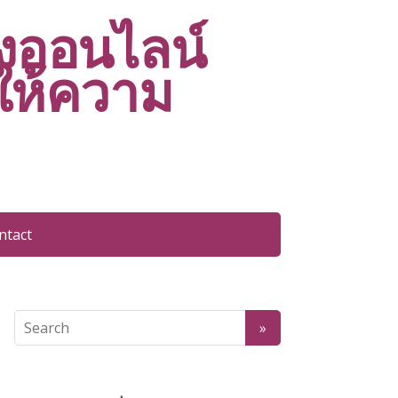
งออนไลน์
มให้ความ
ntact