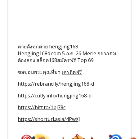
ค่ายดังทุกค่าย hengjing168
Hengjing168d.com 5 ก.ค. 26 Merle อยากรวย
ต้องลอง สล็อต168สมัครฟรี Top 69
ขอขอบพระคุณที่มา
เครดิตฟรี
https://rebrand.ly/hengjing168-d
https://cutly.info/hengjing168-d
https://bitt.to/1bj78c
https://shorturl.asia/4PwXJ