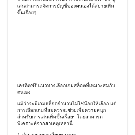
เล่นสามารถจัดการบัญชีของตนเองได้สบายเพิ่ม
ขึ้นเรื่อยๆ
เครดิตฟรี แนวทางเลือกเกมสล็อตที่เหมาะสมกับ
ตนเอง
แม้ว่าจะมีเกมสล็อตจำนวนไม่ใช่น้อยให้เลือก แต่
การเลือกเกมที่สมควรจะช่วยเพิ่มความสนุก
สำหรับการเล่นเพิ่มขึ้นเรื่อยๆ โดยสามารถ
พิเคราะห์จากสาเหตุเหล่านี้
1. สำรวจรายละเอียดของเกม