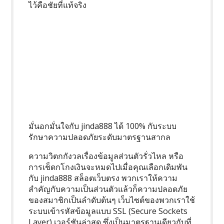
ไว้คือชัยที่แท้จริง
มั่นอกมั่นใจกับ jinda888 ได้ 100% กับระบบ
รักษาความปลอดภัยระดับมาตรฐานสากล
ความวิตกกังวลเรื่องข้อมูลส่วนตัวรั่วไหล หรือ
การเช็ดกโกงเงินจะหมดไปเมื่อคุณเลือกเดิมพัน
กับ jinda888 สล็อตเว็บตรง พวกเราให้ความ
สำคัญกับความเป็นส่วนตัวแล้วก็ความปลอดภัย
ของสมาชิกเป็นลำดับต้นๆ เว็บไซต์ของพวกเราใช้
ระบบเข้ารหัสข้อมูลแบบ SSL (Secure Sockets
Layer) เวอร์ชันล่าสุด ซึ่งเป็นมาตรฐานเดียวกับที่