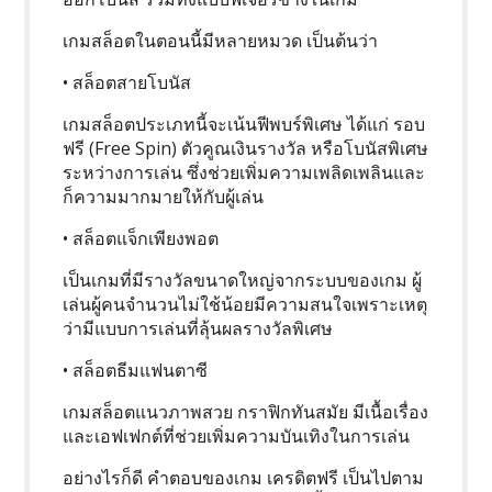
เกมสล็อตในตอนนี้มีหลายหมวด เป็นต้นว่า
• สล็อตสายโบนัส
เกมสล็อตประเภทนี้จะเน้นฟีพบร์พิเศษ ได้แก่ รอบ
ฟรี (Free Spin) ตัวคูณเงินรางวัล หรือโบนัสพิเศษ
ระหว่างการเล่น ซึ่งช่วยเพิ่มความเพลิดเพลินและ
ก็ความมากมายให้กับผู้เล่น
• สล็อตแจ็กเพียงพอต
เป็นเกมที่มีรางวัลขนาดใหญ่จากระบบของเกม ผู้
เล่นผู้คนจำนวนไม่ใช้น้อยมีความสนใจเพราะเหตุ
ว่ามีแบบการเล่นที่ลุ้นผลรางวัลพิเศษ
• สล็อตธีมแฟนตาซี
เกมสล็อตแนวภาพสวย กราฟิกทันสมัย มีเนื้อเรื่อง
และเอฟเฟกต์ที่ช่วยเพิ่มความบันเทิงในการเล่น
อย่างไรก็ดี คำตอบของเกม เครดิตฟรี เป็นไปตาม