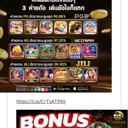
https://t.co/CrTsATPKlj