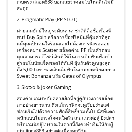
เว็บตรง สล็อต888 บอกเลยว่าคอมโบไหลลื่นไม่มี
สะดุด
2. Pragmatic Play (PP SLOT)
ค่ายเกมยักษ์ใหญ่ระดับนานาชาติที่ลือชื่อเรื่องฟี
พบร์ Buy Spin หรือการซื้อฟรีสปินที่คุ้มค่าที่สุด
แม้คุณเป็นคนใจร้อนและไม่ต้องการนั่งรอคอย
เครื่องหมาย Scatter สล็อตค่าย PP เป็นคำตอบ
คุณสามารถดีไซน์เงินที่ใช้ในการเดิมพันเพื่อเข้า
สู่รอบโบนัสแจ็คพอตได้ทันที ลุ้นรับตัวคูณสูงสุด
ถึง 5,000 เท่าของเงินเดิมพันในเกมยอดนิยมอย่าง
Sweet Bonanza หรือ Gates of Olympus
3. Slotxo & Joker Gaming
สองค่ายเกมระดับคลาสสิกที่อยู่คู่กับวงการสล็อต
มาอย่างยาวนาน ถึงแม้กราฟิกจะดูเรียบง่ายแต่
ซ่อนเร้นไปด้วยความศักดิ์สิทธิ์รวมทั้งโบนัสที่แตก
หนักแบบไม่เกรงใจคนใดกัน เกมแนวต่อสู้ ยิงปลา
หรือเกมนักสู้โบราณในค่ายนี้ยังคงทำเงินให้กับผู้
เล่น jinda888 อย่างต่อเนื่องทุกวี่วัน