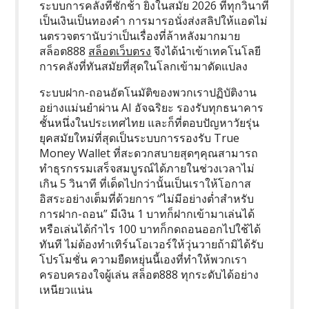
ระบบการคลังที่ชักช้า ยิ่งในสมัย 2026 ที่ทุกวินาที
เป็นเงินเป็นทองคำ การมารอนั่งส่งสลิปให้แอดไม่
นตรวจตรานับว่าเป็นเรื่องที่ล้าหลังมากมาย
สล็อต888
สล็อตเว็บตรง
จึงได้นำเข้าเทคโนโลยี
การคลังที่ทันสมัยที่สุดในโลกเข้ามาดัดแปลง
ระบบฝาก-ถอนอัตโนมัติของพวกเราปฏิบัติงาน
อย่างแม่นยำผ่าน AI อัจฉริยะ รองรับทุกธนาคาร
ชั้นหนึ่งในประเทศไทย และก็ที่ตอบปัญหาวัยรุ่น
ยุคสมัยใหม่ที่สุดเป็นระบบการรองรับ True
Money Wallet ที่สะดวกสบายสุดๆคุณสามารถ
ทำธุรกรรมเสร็จสมบูรณ์ได้ภายในช่วงเวลาไม่
เกิน 5 วินาที ที่เด็ดไปกว่านั้นเป็นเราให้โอกาส
อิสระอย่างเต็มที่ด้วยการ “ไม่มีอย่างต่ำสำหรับ
การฝาก-ถอน” มีเงิน 1 บาทก็ฝากเข้ามาเล่นได้
หรือเล่นได้กำไร 100 บาทก็กดถอนออกไปใช้ได้
ทันที ไม่ต้องทำเทิร์นโอเวอร์ให้วุ่นวายถ้ามิได้รับ
โปรโมชั่น ความยืดหยุ่นนี้เองที่ทำให้พวกเรา
ครอบครองใจผู้เล่น สล็อต888 ทุกระดับได้อย่าง
เหนียวแน่น