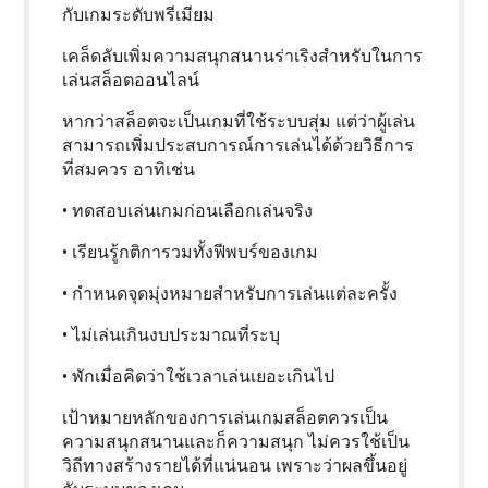
กับเกมระดับพรีเมียม
เคล็ดลับเพิ่มความสนุกสนานร่าเริงสำหรับในการ
เล่นสล็อตออนไลน์
หากว่าสล็อตจะเป็นเกมที่ใช้ระบบสุ่ม แต่ว่าผู้เล่น
สามารถเพิ่มประสบการณ์การเล่นได้ด้วยวิธีการ
ที่สมควร อาทิเช่น
• ทดสอบเล่นเกมก่อนเลือกเล่นจริง
• เรียนรู้กติการวมทั้งฟีพบร์ของเกม
• กำหนดจุดมุ่งหมายสำหรับการเล่นแต่ละครั้ง
• ไม่เล่นเกินงบประมาณที่ระบุ
• พักเมื่อคิดว่าใช้เวลาเล่นเยอะเกินไป
เป้าหมายหลักของการเล่นเกมสล็อตควรเป็น
ความสนุกสนานและก็ความสนุก ไม่ควรใช้เป็น
วิถีทางสร้างรายได้ที่แน่นอน เพราะว่าผลขึ้นอยู่