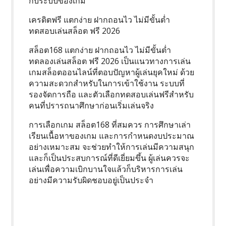
กับระบบของเกม
เครดิตฟรี แตกง่าย ฝากถอนไว ไม่มีขั้นต่ำ
ทดสอบเล่นสล็อต ฟรี 2026
สล็อต168 แตกง่าย ฝากถอนไว ไม่มีขั้นต่ำ
ทดลองเล่นสล็อต ฟรี 2026 เป็นแนวทางการเล่น
เกมสล็อตออนไลน์ที่ตอบปัญหาผู้เล่นยุคใหม่ ด้วย
ความสะดวกสำหรับในการเข้าใช้งาน ระบบที่
รองจัดการถือ และตัวเลือกทดสอบเล่นฟรีสำหรับ
คนที่ปรารถนาศึกษาก่อนเริ่มเล่นจริง
การเลือกเกม สล็อต168 ที่สมควร การศึกษาเล่า
เรียนเนื้อหาของเกม และการกำหนดงบประมาณ
อย่างเหมาะสม จะช่วยทำให้การเล่นมีความสนุก
และก็เป็นประสบการณ์ที่ดีเยี่ยมขึ้น ผู้เล่นควรจะ
เล่นเพื่อความเบิกบานใจแล้วก็บริหารการเล่น
อย่างมีความรับผิดชอบอยู่เป็นประจำ