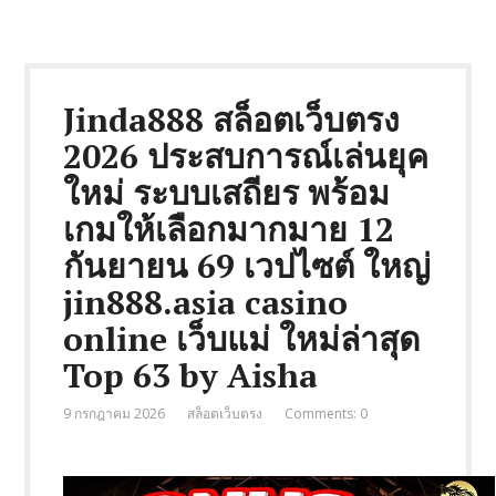
Jinda888 สล็อตเว็บตรง
2026 ประสบการณ์เล่นยุค
ใหม่ ระบบเสถียร พร้อม
เกมให้เลือกมากมาย 12
กันยายน 69 เวปไซต์ ใหญ่
jin888.asia casino
online เว็บแม่ ใหม่ล่าสุด
Top 63 by Aisha
9 กรกฎาคม 2026
สล็อตเว็บตรง
Comments: 0