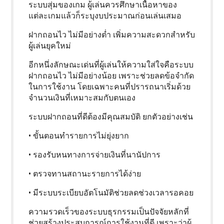
ระบบสุ่มของเกม ผู้เล่นควรศึกษาเนื้อหาของ
แต่ละเกมแล้วก็ระบุงบประมาณก่อนเล่นเสมอ
ฝากถอนไว ไม่มีอย่างต่ำ เพิ่มความสะดวกสำหรับ
ผู้เล่นยุคใหม่
อีกหนึ่งลักษณะเด่นที่ผู้เล่นให้ความใส่ใจคือระบบ
ฝากถอนไว ไม่มีอย่างน้อย เพราะช่วยลดข้อจำกัด
ในการใช้งาน โดยเฉพาะคนที่ปรารถนาเริ่มด้วย
จำนวนเงินที่เหมาะสมกับตนเอง
ระบบฝากถอนที่ดีต้องมีคุณสมบัติ ยกตัวอย่างเช่น
• ขั้นตอนทำรายการไม่ยุ่งยาก
• รองรับหนทางการจ่ายเงินที่นานัปการ
• ตรวจทานสถานะรายการได้ง่าย
• มีระบบระเบียบอัตโนมัติช่วยลดช่วงเวลารอคอย
ความรวดเร็วของระบบธุรกรรมเป็นปัจจัยหลักที่
ช่วยสร้างประสบการณ์การใช้งานที่ดี เพราะว่าผู้