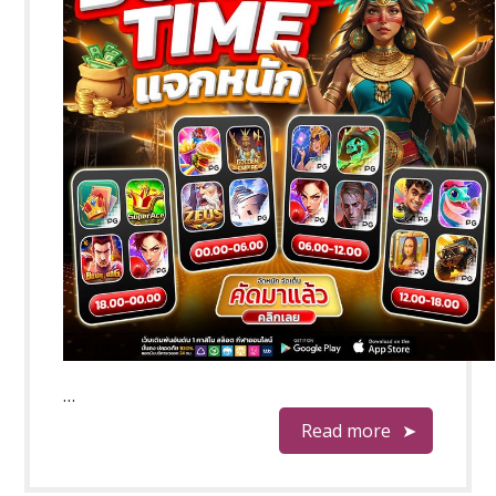
…
Read more