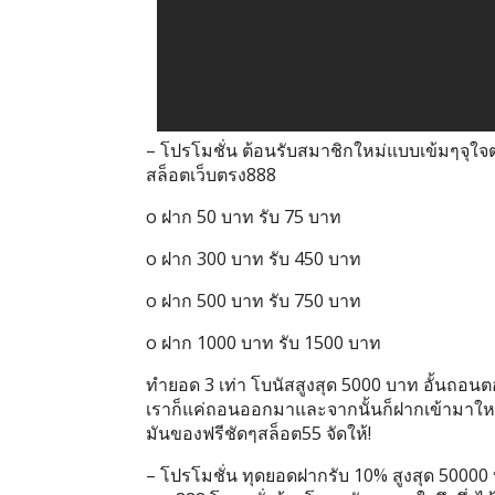
– โปรโมชั่น ต้อนรับสมาชิกใหม่แบบเข้มๆจุใจ
สล็อตเว็บตรง888
o ฝาก 50 บาท รับ 75 บาท
o ฝาก 300 บาท รับ 450 บาท
o ฝาก 500 บาท รับ 750 บาท
o ฝาก 1000 บาท รับ 1500 บาท
ทำยอด 3 เท่า โบนัสสูงสุด 5000 บาท อั้นถอนต
เราก็แค่ถอนออกมาและจากนั้นก็ฝากเข้ามาใหม
มันของฟรีชัดๆสล็อต55 จัดให้!
– โปรโมชั่น ทุดยอดฝากรับ 10% สูงสุด 50000 บ