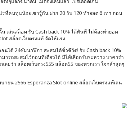
ริงๆแจกขนาดนี้ ไม่ต้องเล่นแล้ว โปรเดือดเกิ้น
ที่คนทุนน้อยเขารู้กัน ฝาก 20 รับ 120 ทำยอด 6 เท่า ถอน
ั้น เล่นสล็อต รับ Cash back 10% ได้ทันที ไม่ต้องทำยอด
55slot สล็อตเว็บตรงแท้ จัดให้แรง
 ถอนได้ 24ชั่มนาฬิกา สะสมได้ชั่วชีวิต! รับ Cash back 10%
ารถสะสมไว้ถอนทีเดียวได้ มีให้เลือกรับระหว่าง บาคาร่า
บอกเลยว่า สล็อตเว็บตรง555 สล็อต55 ของพวกเรา ใจกล้าสุดๆ
มษายน 2566 Esperanza Slot online สล็อตเว็บตรงแท้เล่น