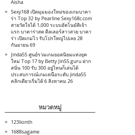
Aisha
Sexy168 เปิดมุมมองใหม่ของเกมบาคา
ร่า Top 32 by Pearline Sexy168c.com
สายวัดใจได้ 1,000 ระบบอัตโนมัติเจ้า
แรก บาคาร่าสด ดีลเลอร์สาวสวย บาคา
ร่า เปิดเกมไว รับโปรใหญ่ไปเลย 28
กันยายน 69
Jinda55 ศูนย์รวมเกมยอดนิยมแห่งยุค
ใหม่ Top 17 by Betty Jin55.guru ฝาก
สนั่น 100 รับ 300 อยู่ไหนก็เล่นได้
ประสบการณ์เกมเหนือระดับ jinda55
คลิกเดียวเริ่มได้ 6 สิงหาคม 26
หมวดหมู่
123lionth
1688sagame