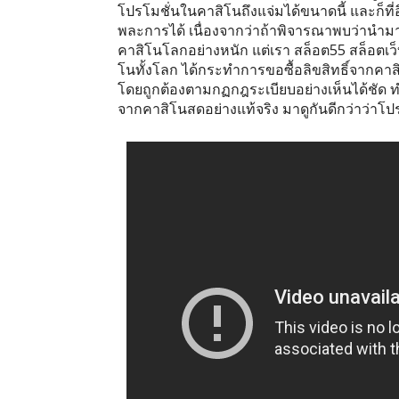
โปรโมชั่นในคาสิโนถึงแจ่มได้ขนาดนี้ และก็
พละการได้ เนื่องจากว่าถ้าพิจารณาพบว่านำ
คาสิโนโลกอย่างหนัก แต่เรา สล็อต55 สล็อตเว็
โนทั้งโลก ได้กระทำการขอซื้อลิขสิทธิ์จากคา
โดยถูกต้องตามกฏกฎระเบียบอย่างเห็นได้ชัด ทำ
จากคาสิโนสดอย่างแท้จริง มาดูกันดีกว่าว่าโป