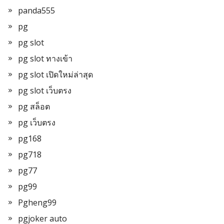
panda555
pg
pg slot
pg slot ทางเข้า
pg slot เปิดใหม่ล่าสุด
pg slot เว็บตรง
pg สล็อต
pg เว็บตรง
pg168
pg718
pg77
pg99
Pgheng99
pgjoker auto