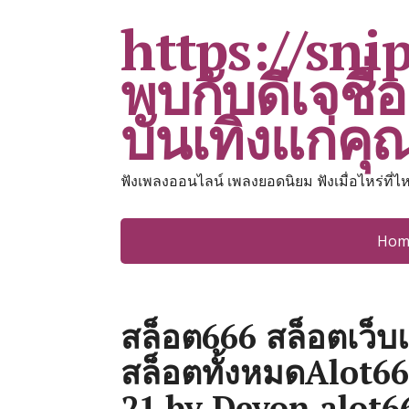
https://sn
พบกับดีเจชื
บันเทิงแก่คุ
ฟังเพลงออนไลน์ เพลงยอดนิยม ฟังเมื่อไหร่ที่
Hom
สล็อต666 สล็อตเว็
สล็อตทั้งหมดAlot66
21 by Devon alot6