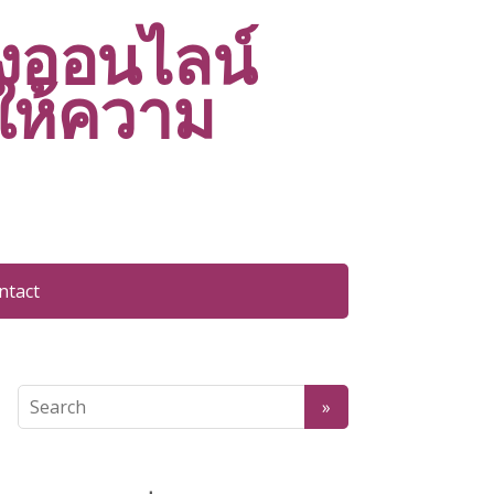
งออนไลน์
มให้ความ
ntact