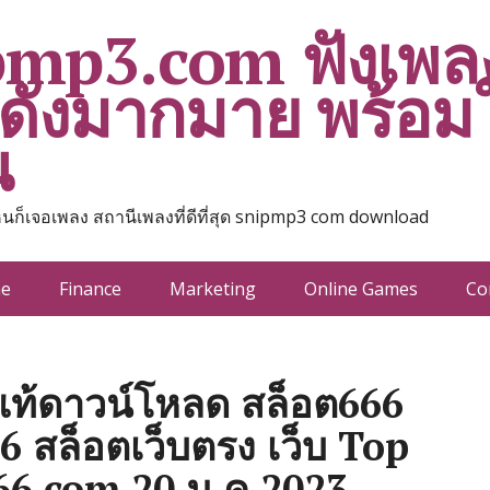
ipmp3.com ฟังเพล
่อดังมากมาย พร้อ
ณ
ไหนก็เจอเพลง สถานีเพลงที่ดีที่สุด snipmp3 com download
e
Finance
Marketing
Online Games
Co
บแท้ดาวน์โหลด สล็อต666
6 สล็อตเว็บตรง เว็บ Top
66.com 20 ม.ค 2023