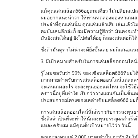
แม้คุณเล่นสล็อต666อยู่เกมเดียว ไม่เปลี่ยนแปล
ผมอยากแนะนำว่า ให้ท่านทดลองมองหาเกมสล็อ
ประจำที่คุณเล่นนั้น คุณเล่นแล้วเสีย เล่นแล้ว
ตะบันเล่นอีกล่ะก็ ผมมีความรู้สึกว่า มันคงจะ
มันยังเล่นได้อยู่ ยังไปต่อได้อยู่ ก็ลองเล่นต่อก
ซึ่งถ้ามันดูท่าไม่น่าจะดียิ่งขึ้นเลย ผมก็เสน
3. มีเป้าหมายสำหรับในการเล่นสล็อตออนไลน์อ
รู้ไหมขอรับว่า 99% ของเซียนสล็อต666ที่ผมได
มากมายสำหรับการเล่นสล็อตออนไลน์แต่ละครั้
จะเล่นเกมอะไร จะลงทุนเยอะแค่ไหน จะใช้วิธ
คราวนี้อยู่ที่เท่าใด เรียกว่าวางแผนกันเป็นขั
ประสบการณ์ตรงของเหล่าเซียนสล็อต666 ผมก็เล
การเล่นสล็อตออนไลน์นั้นก็ราวกับการลงทุนธรร
ซึ่งสิ่งจำเป็นที่จะทำให้นักลงทุนบรรลุผลสำเร็จ
แหละครับผม แม้คุณตั้งเป้าหมายไว้ว่า วันนี้
คุณจะลงทุนแค่ 2,000 บาทเท่านั้น จะทำเงินให้ไ