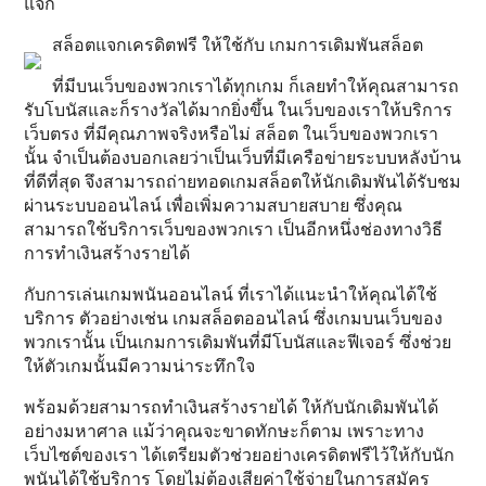
แจก
สล็อตแจกเครดิตฟรี ให้ใช้กับ เกมการเดิมพันสล็อต
ที่มีบนเว็บของพวกเราได้ทุกเกม ก็เลยทำให้คุณสามารถ
รับโบนัสและก็รางวัลได้มากยิ่งขึ้น ในเว็บของเราให้บริการ
เว็บตรง ที่มีคุณภาพจริงหรือไม่ สล็อต ในเว็บของพวกเรา
นั้น จำเป็นต้องบอกเลยว่าเป็นเว็บที่มีเครือข่ายระบบหลังบ้าน
ที่ดีที่สุด จึงสามารถถ่ายทอดเกมสล็อตให้นักเดิมพันได้รับชม
ผ่านระบบออนไลน์ เพื่อเพิ่มความสบายสบาย ซึ่งคุณ
สามารถใช้บริการเว็บของพวกเรา เป็นอีกหนึ่งช่องทางวิธี
การทำเงินสร้างรายได้
กับการเล่นเกมพนันออนไลน์ ที่เราได้แนะนำให้คุณได้ใช้
บริการ ตัวอย่างเช่น เกมสล็อตออนไลน์ ซึ่งเกมบนเว็บของ
พวกเรานั้น เป็นเกมการเดิมพันที่มีโบนัสและฟีเจอร์ ซึ่งช่วย
ให้ตัวเกมนั้นมีความน่าระทึกใจ
พร้อมด้วยสามารถทำเงินสร้างรายได้ ให้กับนักเดิมพันได้
อย่างมหาศาล แม้ว่าคุณจะขาดทักษะก็ตาม เพราะทาง
เว็บไซต์ของเรา ได้เตรียมตัวช่วยอย่างเครดิตฟรีไว้ให้กับนัก
พนันได้ใช้บริการ โดยไม่ต้องเสียค่าใช้จ่ายในการสมัคร