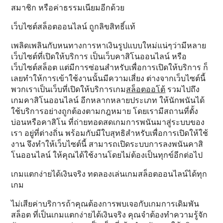
สมาชิก หรือค่าธรรมเนียมอีกด้วย
เว็บไซต์สล็อตออนไลน์ ถูกลิขสิทธิ์แท้
เพลิดเพลินกับหนทางการหาเงินรูปแบบใหม่แน่ๆว่ามีหลาย
เว็บไซต์ที่เปิดให้บริการ เป็นเว็บคาสิโนออนไลน์ หรือ
เว็บไซต์สล็อต แต่มีการซ่อนสำหรับเพื่อการเปิดให้บริการ ก็
เลยทำให้การเข้าใช้งานนั้นมีความเสี่ยง ต่างจากเว็บไซต์นี้
พวกเราเป็นเว็บที่เปิดให้บริการเกม
สล็อตออโต้
รวมไปถึง
เกมคาสิโนออนไลน์ อีกหลากหลายประเภท ให้นักพนันได้
ใช้บริการอย่างถูกต้องตามกฎหมาย โดยเรามีสถานที่ตั้ง
บ่อนหรือคาสิโน ที่ถ่ายทอดสดเกมการพนันมาสู่ระบบของ
เรา อยู่ที่ต่างถิ่น พร้อมกับมีใบสุทธิสำหรับเพื่อการเปิดให้ใช้
งาน จึงทำให้เว็บไซต์นี้ สามารถเปิดระบบการลงพนันคาสิ
โนออนไลน์ ให้คุณได้ใช้งานโดยไม่ต้องเป็นทุกข์อีกต่อไป
เกมแตกง่ายได้เงินจริง ทดลองเล่นเกมสล็อตออนไลน์ได้ทุก
เกม
ไม่เสียค่าบริการถ้าคุณต้องการพบเจอกับเกมการเดิมพัน
สล็อต ที่เป็นเกมแตกง่ายได้เงินจริง คุณจำต้องทำความรู้จัก