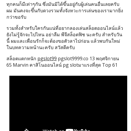
ทุกคนก็มีเท่าๆกัน ซึ่งมันมิได้ขึ้นอยู่กับผู้เล่นคนอื่นเลยครับ
ผม มันคงจะขึ้นกับดวงรวมทั้งจังหวะการเล่นของเรามากยิ่ง
กว่าขอรับ
รวมทั้งสำหรับใครกันแน่ที่อยากลองเล่นสล็อตออนไลน์แล้ว
ยังไม่รู้จักจะไปไหน อย่าลืม พีจีสล็อตฟิช นะครับ สำหรับวัน
นี้ ผมและเพื่อนรักก็จะต้องขอตัวลาไปก่อน แล้วพบกันใหม่
ในบทความหน้านะครับ สวัสดีครับ
สล็อตแตกหนัก
pgslot99
pgslot9999.co 13 พฤศจิกายน
65 Marvin คาสิโนออนไลน์ pg slotมาแรงที่สุด Top 61