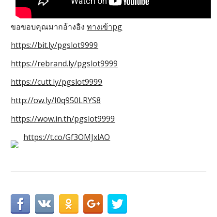
ขอขอบคุณมากอ้างอิง
ทางเข้าpg
https://bit.ly/pgslot9999
https://rebrand.ly/pgslot9999
https://cutt.ly/pgslot9999
http://ow.ly/I0q950LRYS8
https://wow.in.th/pgslot9999
https://t.co/Gf3OMJxlAO