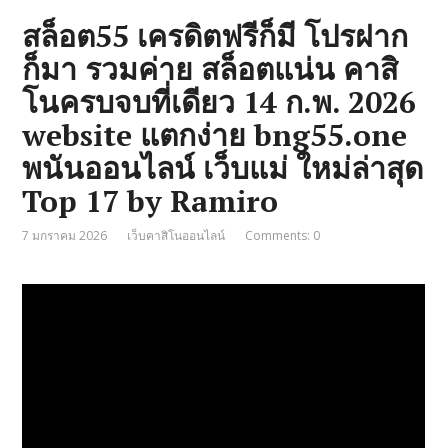
สล็อต55 เครดิตฟรีก็มี โปรฝาก
ก็มา รวมค่าย สล็อตแน่น คาสิ
โนครบจบที่เดียว 14 ก.พ. 2026
website แตกง่าย bng55.one
พนันออนไลน์ เว็บแม่ ใหม่ล่าสุด
Top 17 by Ramiro
7 มกราคม 2026
เว็บคาสิโนออนไลน์
Comments: 0