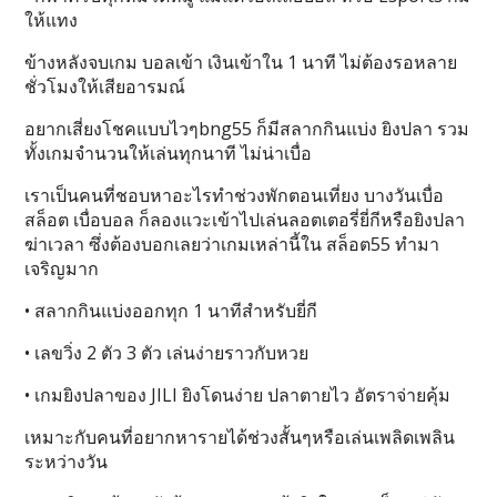
ให้แทง
ข้างหลังจบเกม บอลเข้า เงินเข้าใน 1 นาที ไม่ต้องรอหลาย
ชั่วโมงให้เสียอารมณ์
อยากเสี่ยงโชคแบบไวๆbng55 ก็มีสลากกินแบ่ง ยิงปลา รวม
ทั้งเกมจำนวนให้เล่นทุกนาที ไม่น่าเบื่อ
เราเป็นคนที่ชอบหาอะไรทำช่วงพักตอนเที่ยง บางวันเบื่อ
สล็อต เบื่อบอล ก็ลองแวะเข้าไปเล่นลอตเตอรี่ยี่กีหรือยิงปลา
ฆ่าเวลา ซึ่งต้องบอกเลยว่าเกมเหล่านี้ใน สล็อต55 ทำมา
เจริญมาก
• สลากกินแบ่งออกทุก 1 นาทีสำหรับยี่กี
• เลขวิ่ง 2 ตัว 3 ตัว เล่นง่ายราวกับหวย
• เกมยิงปลาของ JILI ยิงโดนง่าย ปลาตายไว อัตราจ่ายคุ้ม
เหมาะกับคนที่อยากหารายได้ช่วงสั้นๆหรือเล่นเพลิดเพลิน
ระหว่างวัน