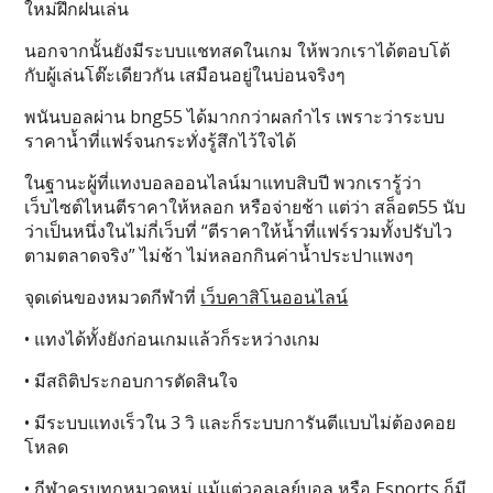
ใหม่ฝึกฝนเล่น
นอกจากนั้นยังมีระบบแชทสดในเกม ให้พวกเราได้ตอบโต้
กับผู้เล่นโต๊ะเดียวกัน เสมือนอยู่ในบ่อนจริงๆ
พนันบอลผ่าน bng55 ได้มากกว่าผลกำไร เพราะว่าระบบ
ราคาน้ำที่แฟร์จนกระทั่งรู้สึกไว้ใจได้
ในฐานะผู้ที่แทงบอลออนไลน์มาแทบสิบปี พวกเรารู้ว่า
เว็บไซต์ไหนตีราคาให้หลอก หรือจ่ายช้า แต่ว่า สล็อต55 นับ
ว่าเป็นหนึ่งในไม่กี่เว็บที่ “ตีราคาให้น้ำที่แฟร์รวมทั้งปรับไว
ตามตลาดจริง” ไม่ช้า ไม่หลอกกินค่าน้ำประปาแพงๆ
จุดเด่นของหมวดกีฬาที่
เว็บคาสิโนออนไลน์
• แทงได้ทั้งยังก่อนเกมแล้วก็ระหว่างเกม
• มีสถิติประกอบการตัดสินใจ
• มีระบบแทงเร็วใน 3 วิ และก็ระบบการันตีแบบไม่ต้องคอย
โหลด
• กีฬาครบทุกหมวดหมู่ แม้แต่วอลเลย์บอล หรือ Esports ก็มี