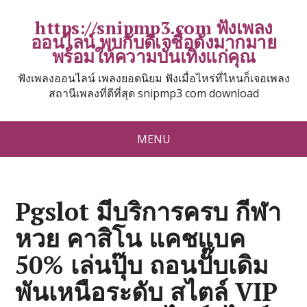
https://snipmp3.com ฟังเพลง
ออนไลน์ พบกับดีเจชื่อดังมากมาย
พร้อมให้ความบันเทิงแก่คุณ
ฟังเพลงออนไลน์ เพลงยอดนิยม ฟังเมื่อไหร่ที่ไหนก็เจอเพลง
สถานีเพลงที่ดีที่สุด snipmp3 com download
MENU
Pgslot มีบริการครบ กีฬา
หวย คาสิโน แคชแบค
50% เล่นปุ๊บ ถอนปั๊บเดิม
พันเหนือระดับ สไตล์ VIP