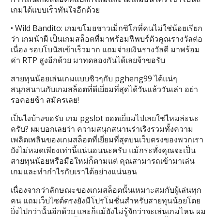
เกมได้แบบเร็วทันใจอีกด้วย
• Wild Bandito: เกมขโมยชาวเม็กซิโกที่คนไม่ใช่น้อยเรียก
ว่า เกมน้าผี เป็นเกมสล็อตที่มาพร้อมฟีพบร์ตัวคูณรางวัลต่อ
เนื่อง รอบโบนัสเข้าเร็วมาก แถมจ่ายเงินรางวัลดี มาพร้อม
ค่า RTP สูงอีกด้วย มาทดลองกันได้เลยจ้าขอรับ
สายทุนน้อยเล่นเกมแบบชิวๆกับ pgheng99 ได้แน่ๆ
สนุกสนานกับเกมสล็อตที่ดีเยี่ยมที่สุดได้วันแล้ววันเล่า อย่า
รอคอยช้า สมัครเลย!
เป็นไงบ้างขอรับ เกม pgslot ยอดเยี่ยมไปเลยใช่ไหมล่ะนะ
ครับ? ผมบอกเลยว่า ความสนุกสนานร่าเริงรวมทั้งความ
เพลิดเพลินของเกมสล็อตที่เยี่ยมที่สุดบนเว็บตรงของพวกเรา
ยังไม่หมดเพียงเท่านี้แน่นอนนะครับ แม้กระทั่งคุณจะเป็น
สายทุนน้อยหรือมือใหม่ก็ตามแต่ คุณสามารถเข้ามาเล่น
เกมและทำกำไรกับเราได้อย่างแน่นอน
เนื่องจากว่าลักษณะของเกมสล็อตนั้นเหมาะสมกับผู้เล่นทุก
คน แถมเว็บไซต์ตรงยังมีโปรโมชั่นสำหรับสายทุนน้อยโดย
ยิ่งไปกว่านั้นอีกด้วย และก็แม้ยังไม่รู้จักว่าจะเล่นเกมไหน ผม