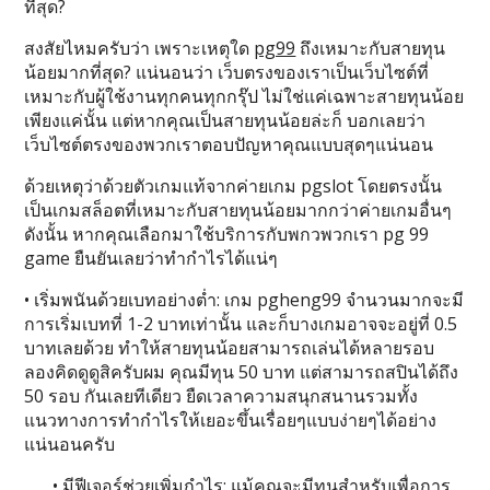
ที่สุด?
สงสัยไหมครับว่า เพราะเหตุใด
pg99
ถึงเหมาะกับสายทุน
น้อยมากที่สุด? แน่นอนว่า เว็บตรงของเราเป็นเว็บไซต์ที่
เหมาะกับผู้ใช้งานทุกคนทุกกรุ๊ป ไม่ใช่แค่เฉพาะสายทุนน้อย
เพียงแค่นั้น แต่หากคุณเป็นสายทุนน้อยล่ะก็ บอกเลยว่า
เว็บไซต์ตรงของพวกเราตอบปัญหาคุณแบบสุดๆแน่นอน
ด้วยเหตุว่าด้วยตัวเกมแท้จากค่ายเกม pgslot โดยตรงนั้น
เป็นเกมสล็อตที่เหมาะกับสายทุนน้อยมากกว่าค่ายเกมอื่นๆ
ดังนั้น หากคุณเลือกมาใช้บริการกับพกวพวกเรา pg 99
game ยืนยันเลยว่าทำกำไรได้แน่ๆ
• เริ่มพนันด้วยเบทอย่างต่ำ: เกม pgheng99 จำนวนมากจะมี
การเริ่มเบทที่ 1-2 บาทเท่านั้น และก็บางเกมอาจจะอยู่ที่ 0.5
บาทเลยด้วย ทำให้สายทุนน้อยสามารถเล่นได้หลายรอบ
ลองคิดดูดูสิครับผม คุณมีทุน 50 บาท แต่สามารถสปินได้ถึง
50 รอบ กันเลยทีเดียว ยืดเวลาความสนุกสนานรวมทั้ง
แนวทางการทำกำไรให้เยอะขึ้นเรื่อยๆแบบง่ายๆได้อย่าง
แน่นอนครับ
• มีฟีเจอร์ช่วยเพิ่มกำไร: แม้คุณจะมีทุนสำหรับเพื่อการ