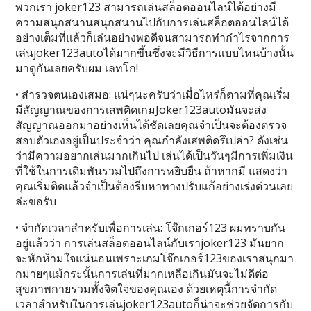
พวกเรา joker123 สามารถเล่นสล็อตออนไลน์ได้อย่างมี
ความสนุกสนานสนุกสนานไปกับการเล่นสล็อตออนไลน์ได้
อย่างเต็มที่แล้วก็เล่นอย่างพอดีจนสามารถทำกำไรจากการ
เล่นjoker123autoได้มากขึ้นซึ่งจะมีวิธีการแบบไหนบ้างนั้น
มาดูกันเลยครับผม เลทโก!
• สำรวจตนเองเสมอ: แน่ๆนะครับว่าเมื่อไหร่ก็ตามที่คุณเริ่ม
มีสัญญาณของการเสพติดเกมJoker123autoมันจะส่ง
สัญญาณออกมาอย่างเห็นได้ชัดเลยคุณจำเป็นจะต้องตรวจ
สอบตัวเองอยู่เป็นประจำว่า คุณกำลังเสพติดรึเปล่า? ดังเช่น
ว่ามีความอยากเล่นมากเกินไป เล่นได้เป็นวันๆมีการเพิ่มเงิน
ที่ใช้ในการเดิมพันรวมไปถึงการหยิบยืน ถ้าหากมี แสดงว่า
คุณเริ่มติดแล้วจำเป็นต้องรีบหาทางปรับแก้อย่างเร่งด่วนเลย
ล่ะขอรับ
• จำกัดเวลาสำหรับเพื่อการเล่น:
โจ๊กเกอร์123
ผมทราบกัน
อยู่แล้วว่า การเล่นสล็อตออนไลน์กับเราjoker123 มันยาก
จะหักห้ามใจแน่นอนเพราะเกมโจ๊กเกอร์123ของเราสนุกมา
กมายๆแม้กระนั้นการเล่นที่มากเหลือเกินมันจะไม่ดีต่อ
สุขภาพกายรวมทั้งจิตใจของคุณเอง ด้วยเหตุนี้การจำกัด
เวลาสำหรับในการเล่นjoker123autoก็น่าจะช่วยจัดการกับ