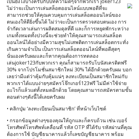
เป็นยังไงบ้างครับกับบทความดีๆจากพวกเรา joker123
ไม่ว่าจะเป็นการเล่นสล็อตออนไลน์แบบพอดีที่จะ
สามารถช่วยให้คุณควบคุมการเล่นสล็อตออนไลน์ของ
ตนเองให้ดียิ่งขึ้นได้ ไม่ว่าจะเป็นการตรวจสอบตนเอง การ
จำกัดเวลาเล่นการผลิตสมดุลที่ดี และก็การหยุดพักระหว่าง
เกมทั้งหมดทั้งปวงนี้จะช่วยทำให้คุณสามารถเล่นสล็อต
ออนไลน์ได้อย่างมีความสุขไม่เสพติดการเล่นสล็อตกระทั่ง
เกินความจำเป็น เป็นการเล่นสล็อตออนไลน์ที่พอดีสุดๆ
นั่นเองครับผมและก็หากคุณต้องการทดลอง
เล่นjoker123กับพวกเรา คุณก็สามารถรับโบนัสเครดิตฟรี
30% จากโปรโมชั่นสมาชิกใหม่ 30% ได้อีกด้วยครับผม บอก
เลยว่ามีแต่ว่าคุ้มกับคุ้มแน่ๆ ลงทะเบียนเป็นสมาชิกใหม่กับ
พวกเราได้แบบง่ายๆสมัครโจ๊กเกอร์123ฟรี ไม่มีค่าใช้จ่าย
อะไรก็แล้วแต่ทั้งหมดอีกด้วย โดยคุณสามารถสมัครตามขั้น
ตอนต่างๆดังนี้ได้เลยครับผม
• คลิกปุ่ม ‘ลงทะเบียนเป็นสมาชิก’ ที่หน้าเว็บไซต์
• กรอกข้อมูลต่างๆของคุณให้ถูกและก็ครบถ้วน เช่น เบอร์
โทรศัพท์โทรศัพท์เคลื่อนที่ รหัส OTP ที่ได้รับ รหัสผ่านที่คุณ
ต้องการใช้ บัญชีธนาคารแล้วก็เลขบัญชีธนาคาร พร้อม