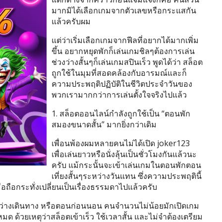
มากมิได้เลือกเกมจากตัวเลขหรือกระแสกัน
แล้วครับผม
แต่ว่าเริ่มเลือกเกมจากฟีลที่อยากได้มากเพิ่ม
ขึ้น อยากหยุดพักก็เล่นเกมชิลๆต้องการเล่น
ช่วงว่างสั้นๆก็เล่นเกมสปินเร็ว พูดได้ว่า สล็อต
ถูกใช้ในมุมที่สอดคล้องกับอารมณ์และก็
ความประพฤติปฏิบัติในชีวิตประจำวันของ
พวกเรามากกว่าการเล่นตั้งใจจริงไปแล้ว
1. สล็อตออนไลน์กำลังถูกใช้เป็น “ตอนพัก
สมองขนาดสั้น” มากยิ่งกว่าเดิม
เพื่อนพ้องผมหลายคนไม่ได้เปิด joker123
เพื่อเล่นยาวหรือนั่งลุ้นเป็นชั่วโมงกันแล้วนะ
ครับ แม้กระนั้นจะเข้าเล่นเกมในตอนพักตอน
เที่ยงสั้นๆระหว่างวันแทน ซึ่งความประพฤตินี้
อถือกระทั่งเปลี่ยนเป็นเรื่องธรรมดาไปแล้วครับ
ะหว่างเดินทาง หรือตอนก่อนนอน คนจำนวนไม่น้อยมักเปิดเกม
หมด ด้วยเหตุว่าสล็อตเข้าเร็ว ใช้เวลาสั้น และไม่จำต้องเตรียม