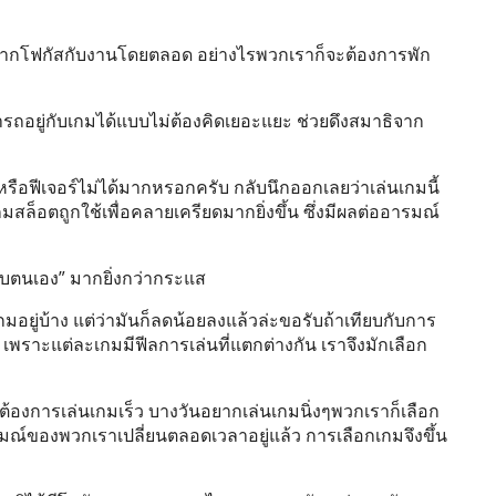
งจากโฟกัสกับงานโดยตลอด อย่างไรพวกเราก็จะต้องการพัก
รถอยู่กับเกมได้แบบไม่ต้องคิดเยอะแยะ ช่วยดึงสมาธิจาก
รือฟีเจอร์ไม่ได้มากหรอกครับ กลับนึกออกเลยว่าเล่นเกมนี้
เกมสล็อตถูกใช้เพื่อคลายเครียดมากยิ่งขึ้น ซึ่งมีผลต่ออารมณ์
กับตนเอง” มากยิ่งกว่ากระแส
อยู่บ้าง แต่ว่ามันก็ลดน้อยลงแล้วล่ะขอรับถ้าเทียบกับการ
เพราะแต่ละเกมมีฟีลการเล่นที่แตกต่างกัน เราจึงมักเลือก
นต้องการเล่นเกมเร็ว บางวันอยากเล่นเกมนิ่งๆพวกเราก็เลือก
มณ์ของพวกเราเปลี่ยนตลอดเวลาอยู่แล้ว การเลือกเกมจึงขึ้น