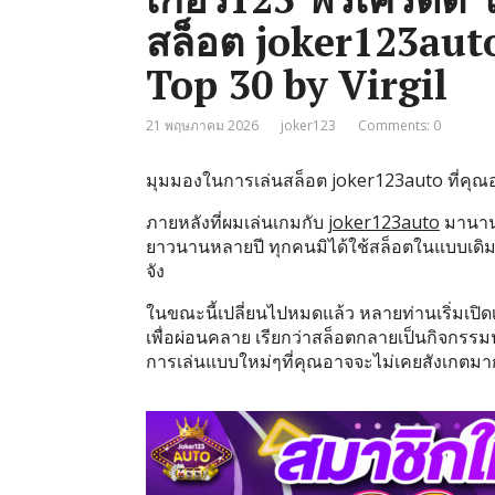
สล็อต joker123auto 
Top 30 by Virgil
21 พฤษภาคม 2026
joker123
Comments: 0
มุมมองในการเล่นสล็อต joker123auto ที่คุณ
ภายหลังที่ผมเล่นเกมกับ
joker123auto
มานาน 
ยาวนานหลายปี ทุกคนมิได้ใช้สล็อตในแบบเดิมๆอี
จัง
ในขณะนี้เปลี่ยนไปหมดแล้ว หลายท่านเริ่มเปิด
เพื่อผ่อนคลาย เรียกว่าสล็อตกลายเป็นกิจกรร
การเล่นแบบใหม่ๆที่คุณอาจจะไม่เคยสังเกตมาก