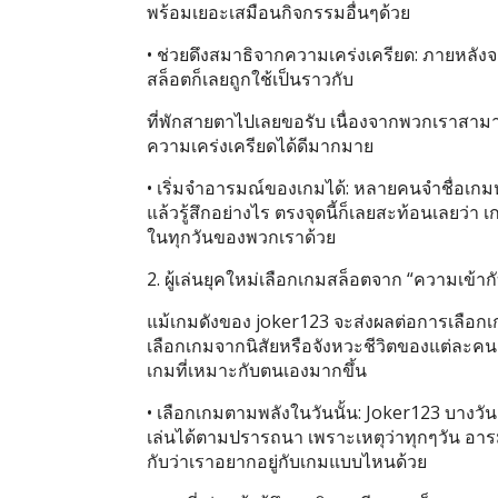
พร้อมเยอะเสมือนกิจกรรมอื่นๆด้วย
• ช่วยดึงสมาธิจากความเคร่งเครียด: ภายหลั
สล็อตก็เลยถูกใช้เป็นราวกับ
ที่พักสายตาไปเลยขอรับ เนื่องจากพวกเราสามา
ความเคร่งเครียดได้ดีมากมาย
• เริ่มจำอารมณ์ของเกมได้: หลายคนจำชื่อเกมห
แล้วรู้สึกอย่างไร ตรงจุดนี้ก็เลยสะท้อนเลยว่า 
ในทุกวันของพวกเราด้วย
2. ผู้เล่นยุคใหม่เลือกเกมสล็อตจาก “ความเข้า
แม้เกมดังของ joker123 จะส่งผลต่อการเลือกเกม
เลือกเกมจากนิสัยหรือจังหวะชีวิตของแต่ละคน 
เกมที่เหมาะกับตนเองมากขึ้น
• เลือกเกมตามพลังในวันนั้น: Joker123 บางวั
เล่นได้ตามปรารถนา เพราะเหตุว่าทุกๆวัน อาร
กับว่าเราอยากอยู่กับเกมแบบไหนด้วย