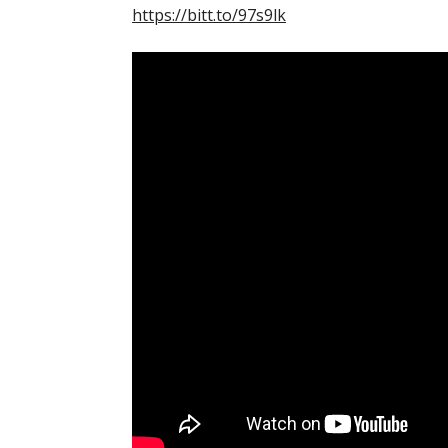
https://bitt.to/97s9lk