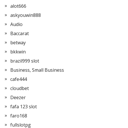
alot666
askyouwin888
Audio
Baccarat
betway
bkkwin
brazil999 slot
Business, Small Business
cafe444
cloudbet
Deezer
fafa 123 slot
faro168
fullslotpg