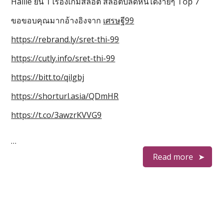
Hallie ยืน 1 เรื่องเกมสล็อต สล็อตปลดหนี้ได้ง่ายๆ Top 7
ขอขอบคุณมากอ้างอิงจาก
เศรษฐี99
https://rebrand.ly/sret-thi-99
https://cutly.info/sret-thi-99
https://bitt.to/qilgbj
https://shorturl.asia/QDmHR
https://t.co/3awzrKVVG9
…
Read more