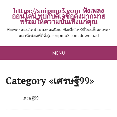
https://snipmp3.com ฟังเพลง
ออนไลน์ พบกับดีเจชื่อดังมากมาย
พร้อมให้ความบันเทิงแก่คุณ
ฟังเพลงออนไลน์ เพลงยอดนิยม ฟังเมื่อไหร่ที่ไหนก็เจอเพลง
สถานีเพลงที่ดีที่สุด snipmp3 com download
MENU
Category «เศรษฐี99»
เศรษฐี99