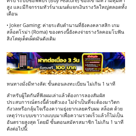
ครับ ระบบซื้อฟีพบร์ (Buy Feature) ของเขามีความคุ้มค่า
สูง และมีกิจกรรมทัวร์นาเมนต์แจกเงินรางวัลใหญ่ตลอดทั้ง
เดือน
• Joker Gaming: ค่ายระดับตำนานที่ยังคงคลาสสิก เกม
สล็อตโรม่า (Roma) ของตรงนี้ยังคงจ่ายรางวัลคอมโบฟัน
สิงโตดุเด็ดเผ็ดมันดังเดิม
หนทางมั่งมีทางลัด: ขั้นตอนลงทะเบียน ไม่เกิน 1 นาที
สำหรับผู้ใดกันที่ฟังผมเล่าแล้วต้องการลองสัมผัส
ประสบการณ์ตรงนี้ด้วยตัวเอง ไม่จำเป็นที่จะต้องมาวิตก
กังวลหรือกลุ้มใจเรื่องความยุ่งยากเลยครับผม สล็อต ด้วย
เหตุว่าระบบเขาวางแบบมาเพื่อความรวดเร็วแล้วก็ไม่เป็น
อันตรายสูงสุด โดยมี ขั้นตอนสมัครสมาชิก ไม่เกิน 1 นาที
ดังต่อไปนี้: