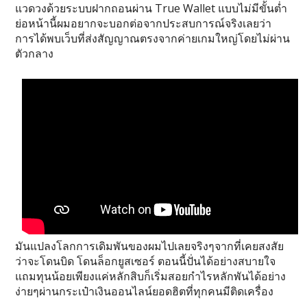
แวดวงด้วยระบบฝากถอนผ่าน True Wallet แบบไม่มีขั้นต่ำ
ย่อหน้านี้ผมอยากจะบอกต่อจากประสบการณ์จริงเลยว่า
การได้พบเว็บที่ส่งสัญญาณตรงจากค่ายเกมใหญ่โดยไม่ผ่าน
ตัวกลาง
มันแปลงโลกการเดิมพันของผมไปเลยจริงๆจากที่เคยสงสัย
ว่าจะโดนบิด โดนล็อกยูสเซอร์ ตอนนี้ปั่นได้อย่างสบายใจ
แถมทุนน้อยเพียงแค่หลักสิบก็เริ่มสอยกำไรหลักพันได้อย่าง
ง่ายๆผ่านกระเป๋าเงินออนไลน์ยอดฮิตที่ทุกคนมีติดเครื่อง