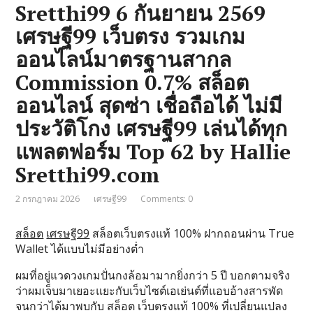
Sretthi99 6 กันยายน 2569
เศรษฐี99 เว็บตรง รวมเกม
ออนไลน์มาตรฐานสากล
Commission 0.7% สล็อต
ออนไลน์ สุดซ่า เชื่อถือได้ ไม่มี
ประวัติโกง เศรษฐี99 เล่นได้ทุก
แพลตฟอร์ม Top 62 by Hallie
Sretthi99.com
2 กรกฎาคม 2026
เศรษฐี99
Comments: 0
สล็อต
เศรษฐี99
สล็อตเว็บตรงแท้ 100% ฝากถอนผ่าน True
Wallet ได้แบบไม่มีอย่างต่ำ
ผมที่อยู่แวดวงเกมปั่นกงล้อมามากยิ่งกว่า 5 ปี บอกตามจริง
ว่าผมเจ็บมาเยอะแยะกับเว็บไซต์เอเย่นต์ที่แอบอ้างสารพัด
จนกว่าได้มาพบกับ สล็อต เว็บตรงแท้ 100% ที่เปลี่ยนแปลง