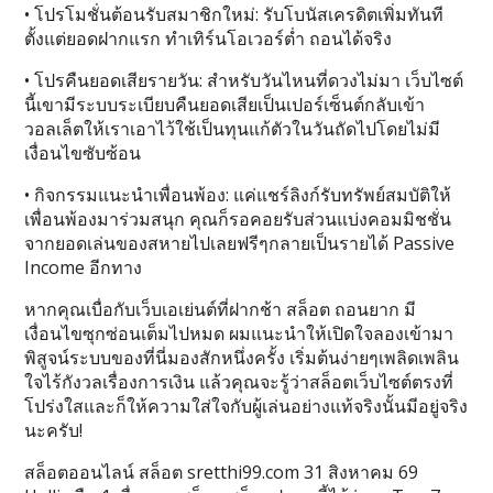
• โปรโมชั่นต้อนรับสมาชิกใหม่: รับโบนัสเครดิตเพิ่มทันที
ตั้งแต่ยอดฝากแรก ทำเทิร์นโอเวอร์ต่ำ ถอนได้จริง
• โปรคืนยอดเสียรายวัน: สำหรับวันไหนที่ดวงไม่มา เว็บไซต์
นี้เขามีระบบระเบียบคืนยอดเสียเป็นเปอร์เซ็นต์กลับเข้า
วอลเล็ตให้เราเอาไว้ใช้เป็นทุนแก้ตัวในวันถัดไปโดยไม่มี
เงื่อนไขซับซ้อน
• กิจกรรมแนะนำเพื่อนพ้อง: แค่แชร์ลิงก์รับทรัพย์สมบัติให้
เพื่อนพ้องมาร่วมสนุก คุณก็รอคอยรับส่วนแบ่งคอมมิชชั่น
จากยอดเล่นของสหายไปเลยฟรีๆกลายเป็นรายได้ Passive
Income อีกทาง
หากคุณเบื่อกับเว็บเอเย่นต์ที่ฝากช้า สล็อต ถอนยาก มี
เงื่อนไขซุกซ่อนเต็มไปหมด ผมแนะนำให้เปิดใจลองเข้ามา
พิสูจน์ระบบของที่นี่มองสักหนึ่งครั้ง เริ่มต้นง่ายๆเพลิดเพลิน
ใจไร้กังวลเรื่องการเงิน แล้วคุณจะรู้ว่าสล็อตเว็บไซต์ตรงที่
โปร่งใสและก็ให้ความใส่ใจกับผู้เล่นอย่างแท้จริงนั้นมีอยู่จริง
นะครับ!
สล็อตออนไลน์ สล็อต sretthi99.com 31 สิงหาคม 69