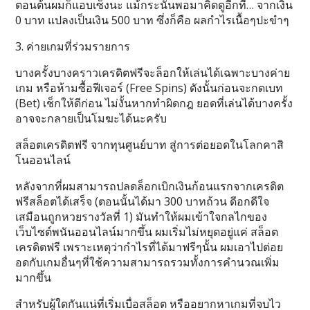
ตอนต้นผมก็แอบเซ็งนะ แม้กระนั้นพอมาคิดดูอีกที… จากเงิน
0 บาท แปลงเป็นเงิน 500 บาท ซึ่งก็คือ ผลกำไรเนื้อๆปะขำๆ
3. ค่ายเกมที่ร่วมรายการ
บางครั้งบางคราวเครดิตฟรีจะล็อกให้เล่นได้เฉพาะบางค่าย
เกม หรือห้ามซื้อฟีเจอร์ (Free Spins) ดังนั้นก่อนจะกดเบท
(Bet) เช็กให้ดีก่อน ไม่งั้นหากทำผิดกฎ ยอดที่เล่นได้บางครั้ง
อาจจะกลายเป็นโมฆะได้นะครับ
สล็อตเครดิตฟรี จากทุนศูนย์บาท สู่การต่อยอดในโลกคาสิ
โนออนไลน์
หลังจากที่ผมสามารถปลดล็อกเบิกเงินก้อนแรกจากเครดิต
ฟรีสล็อตได้เสร็จ (ตอนนั้นได้มา 300 บาทถ้วน ดีอกดีใจ
เสมือนถูกหวยรางวัลที่ 1) มันทำให้ผมเข้าใจกลไกของ
เว็บไซต์พนันออนไลน์มากขึ้น ผมเริ่มไม่หยุดอยู่แค่ สล็อต
เครดิตฟรี เพราะเหตุว่ากำไรที่ได้มาฟรีๆนั้น ผมเอาไปต่อย
อดกับเกมอื่นๆที่ใช้ความสามารถรวมทั้งการคำนวณเพิ่ม
มากขึ้น
สำหรับผู้ใดกันแน่ที่เริ่มเบื่อสล็อต หรืออยากหาเกมที่จบไว