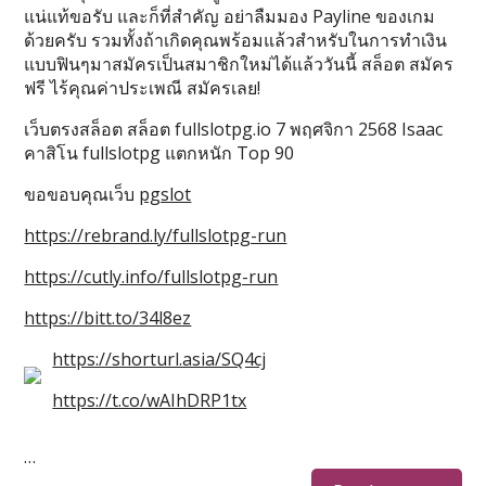
แน่แท้ขอรับ และก็ที่สำคัญ อย่าลืมมอง Payline ของเกม
ด้วยครับ รวมทั้งถ้าเกิดคุณพร้อมแล้วสำหรับในการทำเงิน
แบบฟินๆมาสมัครเป็นสมาชิกใหม่ได้แล้ววันนี้ สล็อต สมัคร
ฟรี ไร้คุณค่าประเพณี สมัครเลย!
เว็บตรงสล็อต สล็อต fullslotpg.io 7 พฤศจิกา 2568 Isaac
คาสิโน fullslotpg แตกหนัก Top 90
ขอขอบคุณเว็บ
pgslot
https://rebrand.ly/fullslotpg-run
https://cutly.info/fullslotpg-run
https://bitt.to/34l8ez
https://shorturl.asia/SQ4cj
https://t.co/wAIhDRP1tx
…