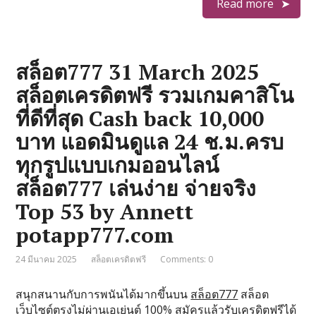
Read more
สล็อต777 31 March 2025
สล็อตเครดิตฟรี รวมเกมคาสิโน
ที่ดีที่สุด Cash back 10,000
บาท แอดมินดูแล 24 ช.ม.ครบ
ทุกรูปแบบเกมออนไลน์
สล็อต777 เล่นง่าย จ่ายจริง
Top 53 by Annett
potapp777.com
24 มีนาคม 2025
สล็อตเครดิตฟรี
Comments: 0
สนุกสนานกับการพนันได้มากขึ้นบน
สล็อต777
สล็อต
เว็บไซต์ตรงไม่ผ่านเอเย่นต์ 100% สมัครแล้วรับเครดิตฟรีได้