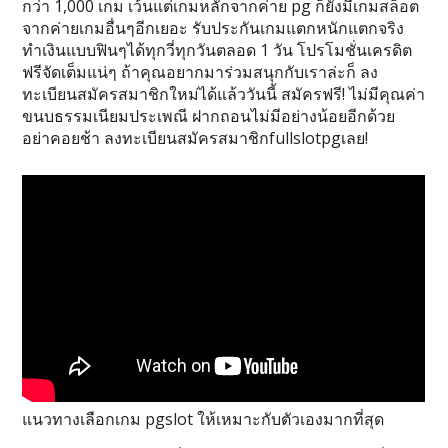
กว่า 1,000 เกม เว้นแต่เกมหลักจากค่าย pg ก็ยังมีเกมสล็อต
จากค่ายเกมอื่นๆอีกเยอะ รับประกันเกมแตกหนักแตกจริง
ทำเงินแบบฟินๆได้ทุกวี่ทุกวันตลอด 1 วัน โปรโมชั่นเครดิต
ฟรีจัดเต็มแน่ๆ ถ้าคุณอยากมาร่วมสนุกกับเราล่ะก็ ลง
ทะเบียนสมัครสมาชิกใหม่ได้แล้ววันนี้ สมัครฟรี! ไม่มีคุณค่า
ขนบธรรมเนียมประเพณี ฝากถอนไม่มีอย่างน้อยอีกด้วย
อย่าคอยช้า ลงทะเบียนสมัครสมาชิกfullslotpgเลย!
แนวทางเลือกเกม pgslot ให้เหมาะกับตัวเองมากที่สุด