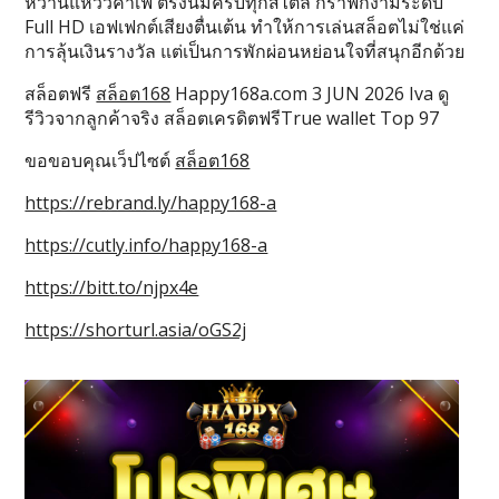
หวานแหววคาเฟ่ ตรงนี้มีครบทุกสไตล์ กราฟิกงามระดับ
Full HD เอฟเฟกต์เสียงตื่นเต้น ทำให้การเล่นสล็อตไม่ใช่แค่
การลุ้นเงินรางวัล แต่เป็นการพักผ่อนหย่อนใจที่สนุกอีกด้วย
สล็อตฟรี
สล็อต168
Happy168a.com 3 JUN 2026 Iva ดู
รีวิวจากลูกค้าจริง สล็อตเครดิตฟรีTrue wallet Top 97
ขอขอบคุณเว็ปไซต์
สล็อต168
https://rebrand.ly/happy168-a
https://cutly.info/happy168-a
https://bitt.to/njpx4e
https://shorturl.asia/oGS2j