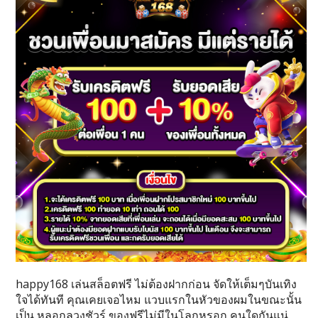
happy168 เล่นสล็อตฟรี ไม่ต้องฝากก่อน จัดให้เต็มๆบันเทิง
ใจได้ทันที คุณเคยเจอไหม แวบแรกในหัวของผมในขณะนั้น
เป็น หลอกลวงชัวร์ ของฟรีไม่มีในโลกหรอก คนใดกันแน่