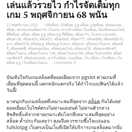
เล่นแล้วรวยไว กำไรจัดเต็มทุก
เกม 5 พฤศจิกายน 68 พนัน
27 พฤศจิกายน 2025
168สล็อต
,
55สล็อต
,
pg สล็อต
,
pgสล็อต
,
ทดลองเล่น
สล็อต
,
ทดลองเล่นสล็อต PG เว็บตรง
,
ทางเข้าสล็อต
,
ปั่นสล็อต
,
ปั่นสล็อตออนไลน์
,
พีจีสล็อต
,
สล็อต
,
สล็อต pg
,
สล็อต pg ที่ดีที่สุด
,
สล็อต PG เว็บตรง แตกหนัก
,
สล็อต168
,
สล็อต456
,
สล็อต55
,
สล็อต666
,
สล็อต777
,
สล็อต888
,
สล็อต888เว็บ
ตรง
,
สล็อต918
,
สล็อตpg
,
สล็อตpgเว็บตรง
,
สล็อตxo
,
สล็อตxoเว็บตรง
,
สล็อตพี
จี
,
สล็อตพุซซี่
,
สล็อตยอดนิยม
,
สล็อตออนไลน์
,
สล็อตออโต้
,
สล็อตเครดิตฟรี
,
สล็อตเว็บตรง
,
สล็อตเว็บตรง 168
,
สล็อตเว็บตรง789
,
สล็อตเว็บตรง888
,
สล็อต
เเครดิตฟรี
,
สล็อตแตกหนัก
,
หาเว็บสล็อต
,
เกมสล็อต
,
เว็บ สล็อต
,
เว็บสล็อต
,
เว็บ
สล็อต pg
,
เว็บสล็อตเว็บตรง
Comments: 0
บันเทิงใจกับเกมสล็อตที่ยอดเยี่ยมจาก pgslot ค่ายเกมที่
เยี่ยมที่สุดตอนนี้ แตกหนักแตกจริง ได้กำไรแบบฟินๆได้แล้ว
วันนี้!
มาสนุกกับเกมสล็อตที่เหมาะสมที่สุดจาก
สล็อต
กันได้เลย!
ยอดเยี่ยมเว็บไซต์ตรงไม่ผ่านเอเย่นต์ ไม่ผ่านตัวกลาง
ลิขสิทธิ์แท้จากค่ายเกมระดับโลกที่เหมาะสมที่สุดอย่าง
สล็อต ค้ำประกันเลยว่า คุณจึงควรซาบซึ้งใจแน่นอน
fullslotpg เว็บตรงเป็นเว็บที่เปิดให้บริการเกมสล็อตมากยิ่ง