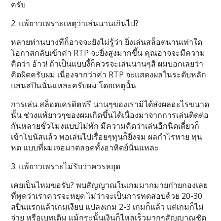
ครับ
2. แพ้ยาวเพราะเหตุว่าเล่นนานเกินไป?
หลายท่านบางทีก็อาจจะยังไม่รู้ว่า ยิ่งเล่นสล็อตนานเท่าใด
โอกาสกลับเข้าค่า RTP จะยิ่งสูงมากขึ้น คุณอาจจะมีความ
คิดว่า อ้าว! ถ้าเป็นแบบงี้ก็ควรจะเล่นนานๆสิ ผมบอกเลยว่า
คิดผิดครับผม เนื่องจากว่าค่า RTP จะแสดงผลในระดับหลัก
แสนสปินนั่นแหละครับผม โดยเหตุนั้น
การเล่น สล็อตเครดิตฟรี นานๆของเรามิได้ส่งผลอะไรขนาด
นั้น ช่วงแพ้ยาวๆของผมเกิดขึ้นได้เนื่องมาจากการเล่นติดต่อ
กันหลายชั่วโมงแบบไม่พัก มีความคิดว่าเล่นอีกนิดเดี๋ยวก็
เข้าโบนัสแล้ว พอเล่นไปเรื่อยๆทุนก็ยิ่งจม ผลกำไรหาย ทุน
หด แบบที่ผมเจอมาตลอดทั้งอาทิตย์นั่นแหละ
3. แพ้ยาวเพราะไม่รับว่าควรหยุด
เคยเป็นไหมขอรับ? พบสัญญาณในเกมมากมายก่ายกองเลย
ที่พูดว่าเราควรจะหยุด ไม่ว่าจะเป็นการทดสอบด้วย 20-30
สปินแรกแล้วเกมเงียบ แปลงเกม 2-3 เกมก็แล้ว แต่เกมก็ไม่
จ่าย หรือเบทเดิม แม้กระนั้นเงินก็ไหลเร็วมากๆสัญญาณชัด