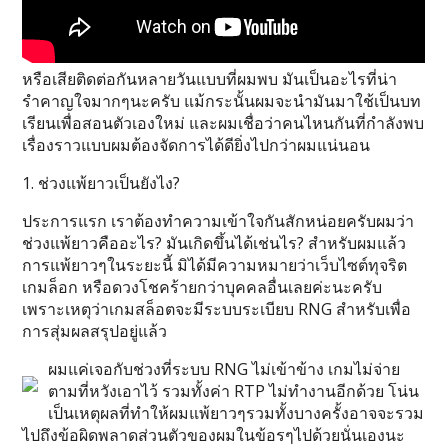
หรือเสียติดต่อกันหลายวันแบบที่ผมพบ มันเป็นอะไรที่น่า
รำคาญใจมากๆนะครับ แม้กระนั้นผมจะนำมันมาใช้เป็นบท
เรียนเพื่อสอนตัวเองใหม่ และผมเชื่อว่าคนไหนกันที่กำลังพบ
เรื่องราวแบบผมต้องจัดการได้ดียิ่งไปกว่าผมแน่นอน
1. ช่วงแพ้ยาวเป็นยังไง?
ประการแรก เราต้องทำความเข้าใจกันสักหน่อยครับผมว่า
ช่วงแพ้ยาวคืออะไร? มันเกิดขึ้นได้เช่นไร? สำหรับผมแล้ว
การแพ้ยาวๆในระยะนี้ มิได้มีความหมายว่าเว็บไซต์ทุจริต
เกมล็อก หรือดวงโชคร้ายกว่าบุคคลอื่นเลยค่ะนะครับ
เพราะเหตุว่าเกมสล็อตจะมีระบบระเบียบ RNG สำหรับเพื่อ
การสุ่มผลสรุปอยู่แล้ว
ผมแค่เจอกับช่วงที่ระบบ RNG ไม่เข้าข้าง เกมไม่จ่าย
ตามที่หวังเอาไว้ รวมทั้งค่า RTP ไม่ทำงานอีกด้วย โน่น
เป็นเหตุผลที่ทำให้ผมแพ้ยาวๆรวมทั้งบางครั้งอาจจะรวม
ไปถึงข้อผิดพลาดส่วนตัวของผมในข้อรๆไปด้วยนั่นเองนะ