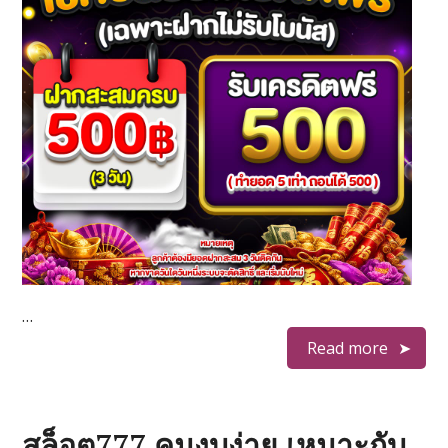
…
Read more
สล็อต777 คุมงบง่าย เหมาะกับ