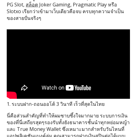
PG Slot,
สล็อต
Joker Gaming, Pragmatic Play หรือ
Slotxo เรียกว่าเข้ามาเว็บเดียวคือจบ ครบทุกความจำเป็น
ของสายปั่นจริงๆ
1. ระบบฝาก-ถอนออโต้ 3 วินาที เร็วที่สุดในไทย
นี่คือส่วนสำคัญที่ทำให้ผมซาบซึ้งใจมากมาย ระบบการเงิน
ของที่นี่เสถียรสุดๆรองรับทั้งยังธนาคารชั้นนำทุกหย่อมหญ้า
และ True Money Wallet ซึ่งเหมาะมากสำหรับวันไหนที่
แอปพลิเคชันแบงค์ล่ม คุณสามารถฝากเงินสปินต่อได้แบบ