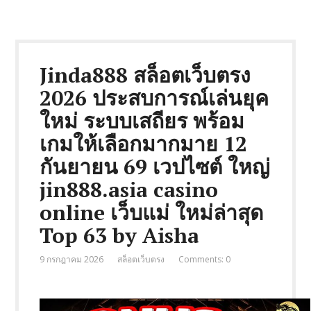
Jinda888 สล็อตเว็บตรง
2026 ประสบการณ์เล่นยุค
ใหม่ ระบบเสถียร พร้อม
เกมให้เลือกมากมาย 12
กันยายน 69 เวปไซต์ ใหญ่
jin888.asia casino
online เว็บแม่ ใหม่ล่าสุด
Top 63 by Aisha
9 กรกฎาคม 2026
สล็อตเว็บตรง
Comments: 0