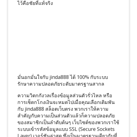
ไว้คือชัยที่แท้จริง
มั่นอกมั่นใจกับ jinda888 ได้ 100% กับระบบ
รักษาความปลอดภัยระดับมาตรฐานสากล
ความวิตกกังวลเรื่องข้อมูลส่วนตัวรั่วไหล หรือ
การเช็ดกโกงเงินจะหมดไปเมื่อคุณเลือกเดิมพัน
กับ jinda888 สล็อตเว็บตรง พวกเราให้ความ
สำคัญกับความเป็นส่วนตัวแล้วก็ความปลอดภัย
ของสมาชิกเป็นลำดับต้นๆ เว็บไซต์ของพวกเราใช้
ระบบเข้ารหัสข้อมูลแบบ SSL (Secure Sockets
Layer) เวอร์ชันล่าสุด ซึ่งเป็นมาตรฐานเดียวกับที่