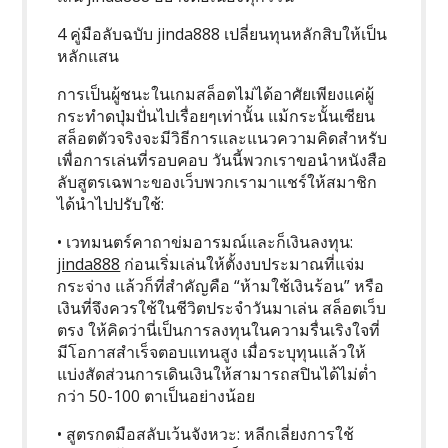
4 คู่มือลับฉบับ jinda888 เปลี่ยนทุนหลักสิบให้เป็น
หลักแสน
การเป็นผู้ชนะในเกมสล็อตไม่ได้อาศัยเพียงแค่ผู้
กระทำดปุ่มปั่นไปเรื่อยๆเท่านั้น แม้กระนั้นเซียน
สล็อตตัวจริงจะมีวิธีการและแนวความคิดสำหรับ
เพื่อการเล่นที่รอบคอบ วันนี้พวกเราขอนำหนังสือ
ลับสูตรเฉพาะของเว็บพวกเรามาแชร์ให้สมาชิก
ได้นำไปปรับใช้:
• เวทมนตร์คาถาข่มอารมณ์และก็เงินลงทุน:
jinda888
ก่อนเริ่มเล่นให้ตั้งงบประมาณที่แจ่ม
กระจ่าง แล้วก็ที่สำคัญคือ “ห้ามใช้เงินร้อน” หรือ
เงินที่จึงควรใช้ในชีวิตประจำวันมาเล่น สล็อตเว็บ
ตรง ให้คิดว่านี่เป็นการลงทุนในความรื่นเริงใจที่
มีโอกาสสำเร็จตอบแทนสูง เมื่อระบุทุนแล้วให้
แบ่งสัดส่วนการเดินเงินให้สามารถสปินได้ไม่ต่ำ
กว่า 50-100 ตาเป็นอย่างน้อย
• สูตรกดมือสลับเว้นจังหวะ: หลีกเลี่ยงการใช้