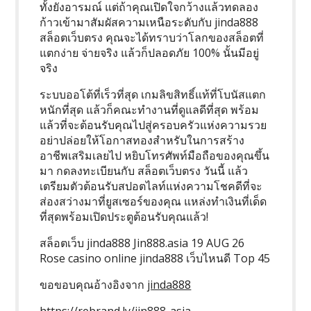
ทั้งยังอารมณ์ แต่ถ้าคุณเปิดใจกว้างแล้วทดลอง
ก้าวเข้ามาสัมผัสความเหนือระดับกับ jinda888
สล็อตเว็บตรง คุณจะได้ทราบว่าโลกของสล็อตที่
แตกง่าย จ่ายจริง แล้วก็ปลอดภัย 100% นั้นมีอยู่
จริง
ระบบออโต้ที่เร็วที่สุด เกมลิขสิทธิ์แท้ที่โบนัสแตก
หนักที่สุด แล้วก็คณะทำงานที่ดูแลดีที่สุด พร้อม
แล้วที่จะต้อนรับคุณไปสู่ครอบครัวแห่งความรวย
อย่าปล่อยให้โอกาสทองสำหรับในการสร้าง
อาชีพเสริมเลยไป หยิบโทรศัพท์มือถือของคุณขึ้น
มา กดลงทะเบียนกับ สล็อตเว็บตรง วันนี้ แล้ว
เตรียมตัวต้อนรับสปอตไลท์แห่งความโชคดีที่จะ
ส่องสว่างมาที่ยูสเซอร์ของคุณ แหล่งทำเงินที่เด็ด
ที่สุดพร้อมเปิดประตูต้อนรับคุณแล้ว!
สล็อตเว็บ jinda888 Jin888.asia 19 AUG 26
Rose casino online jinda888 เว็บไหนดี Top 45
ขอขอบคุณอ้างอิงจาก
jinda888
https://rebrand.ly/jin888-asia