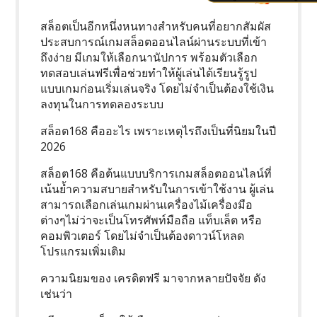
สล็อตเป็นอีกหนึ่งหนทางสำหรับคนที่อยากสัมผัส
ประสบการณ์เกมสล็อตออนไลน์ผ่านระบบที่เข้า
ถึงง่าย มีเกมให้เลือกนานัปการ พร้อมตัวเลือก
ทดสอบเล่นฟรีเพื่อช่วยทำให้ผู้เล่นได้เรียนรู้รูป
แบบเกมก่อนเริ่มเล่นจริง โดยไม่จำเป็นต้องใช้เงิน
ลงทุนในการทดลองระบบ
สล็อต168 คืออะไร เพราะเหตุไรถึงเป็นที่นิยมในปี
2026
สล็อต168 คือต้นแบบบริการเกมสล็อตออนไลน์ที่
เน้นย้ำความสบายสำหรับในการเข้าใช้งาน ผู้เล่น
สามารถเลือกเล่นเกมผ่านเครื่องไม้เครื่องมือ
ต่างๆไม่ว่าจะเป็นโทรศัพท์มือถือ แท็บเล็ต หรือ
คอมพิวเตอร์ โดยไม่จำเป็นต้องดาวน์โหลด
โปรแกรมเพิ่มเติม
ความนิยมของ เครดิตฟรี มาจากหลายปัจจัย ดัง
เช่นว่า