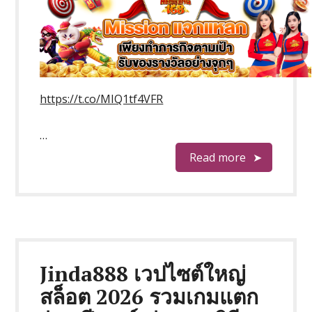
https://t.co/MIQ1tf4VFR
…
Read more
Jinda888 เวปไซต์ใหญ่
สล็อต 2026 รวมเกมแตก