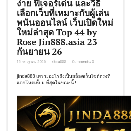
ง่าย ฟีเจอร์เด่น และวิธี
เลือกเว็บที่เหมาะกับผู้เล่น
พนันออนไลน์ เว็บเปิดใหม่
ใหม่ล่าสุด Top 44 by
Rose Jin888.asia 23
กันยายน 26
15 กรกฎาคม 2026
สล็อต888
Comments: 0
jinda888 เพราะอะไรถึงเป็นสล็อตเว็บไซต์ตรงที่
แตกโหดเหี้ยม ที่สุดในขณะนี้ !