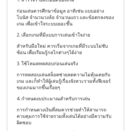
ก่อนเล่นควรศึกษาข้อมูล อาทิเช่น แบบอย่าง
โบนัส จำนวนวงล้อ จำนวนแถว และข้อตกลงของ
เกม เพื่อเข้าใจระบบเยอะขึ้น
2. เลือกเกมที่มีแบบการเล่นเข้าใจง่าย
สำหรับมือใหม่ ควรเริ่มจากเกมที่มีระบบไม่ซับ
ซ้อน เพื่อเรียนรู้กลไกต่างๆได้ง่าย
3. ใช้โหมดทดสอบก่อนเล่นจริง
การทดสอบเล่นสล็อตช่วยลดความไม่คุ้นเคยกับ
เกม และก็ทำให้ผู้เล่นรู้เรื่องจังหวะรวมทั้งฟีเจอร์
ของเกมมากขึ้นเรื่อยๆ
4. กำหนดงบประมาณสำหรับการเล่น
การกำหนดวงเงินที่สมควรช่วยทำให้สามารถ
ควบคุมการใช้จ่ายรวมทั้งเล่นได้อย่างมีความรับ
ผิดชอบ