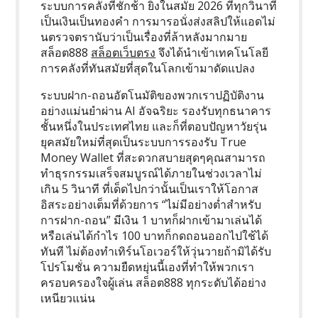
ระบบการคลังที่ชักช้า ยิ่งในสมัย 2026 ที่ทุกวินาที
เป็นเงินเป็นทองคำ การมารอนั่งส่งสลิปให้แอดไม่
นตรวจตรานับว่าเป็นเรื่องที่ล้าหลังมากมาย
สล็อต888
สล็อตเว็บตรง
จึงได้นำเข้าเทคโนโลยี
การคลังที่ทันสมัยที่สุดในโลกเข้ามาดัดแปลง
ระบบฝาก-ถอนอัตโนมัติของพวกเราปฏิบัติงาน
อย่างแม่นยำผ่าน AI อัจฉริยะ รองรับทุกธนาคาร
ชั้นหนึ่งในประเทศไทย และก็ที่ตอบปัญหาวัยรุ่น
ยุคสมัยใหม่ที่สุดเป็นระบบการรองรับ True
Money Wallet ที่สะดวกสบายสุดๆคุณสามารถ
ทำธุรกรรมเสร็จสมบูรณ์ได้ภายในช่วงเวลาไม่
เกิน 5 วินาที ที่เด็ดไปกว่านั้นเป็นเราให้โอกาส
อิสระอย่างเต็มที่ด้วยการ “ไม่มีอย่างต่ำสำหรับ
การฝาก-ถอน” มีเงิน 1 บาทก็ฝากเข้ามาเล่นได้
หรือเล่นได้กำไร 100 บาทก็กดถอนออกไปใช้ได้
ทันที ไม่ต้องทำเทิร์นโอเวอร์ให้วุ่นวายถ้ามิได้รับ
โปรโมชั่น ความยืดหยุ่นนี้เองที่ทำให้พวกเรา
ครอบครองใจผู้เล่น สล็อต888 ทุกระดับได้อย่าง
เหนียวแน่น