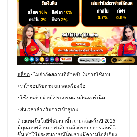
สล็อต
• ไม่จำกัดสถานที่สำหรับในการใช้งาน
• หน้าจอปรับตามขนาดเครื่องมือ
• ใช้งานง่ายผ่านโปรแกรมเล่นอินเตอร์เน็ต
• ย่นเวลาสำหรับการเข้าสู่เกม
ด้วยเทคโนโลยีที่พัฒนาขึ้น เกมสล็อตในปี 2026
มีคุณภาพด้านภาพ เสียง แล้วก็ระบบการเล่นที่ดี
ขึ้น ทำให้ประสบการณ์โดยรวมมีความใกล้เคียง