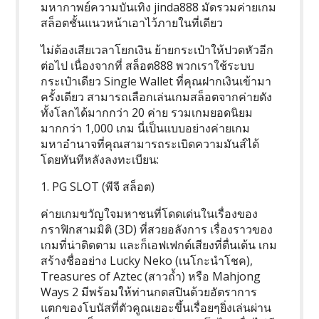
มหากาพย์ความบันเทิง jinda888 มัดรวมค่ายเกม
สล็อตชั้นแนวหน้าเอาไว้ภายในที่เดียว
ไม่ต้องเสียเวลาโยกเงิน ย้ายกระเป๋าให้ปวดหัวอีก
ต่อไป เนื่องจากที่ สล็อต888 พวกเราใช้ระบบ
กระเป๋าเดียว Single Wallet ที่คุณฝากเงินเข้ามา
ครั้งเดียว สามารถเลือกเล่นเกมสล็อตจากค่ายดัง
ทั้งโลกได้มากกว่า 20 ค่าย รวมเกมยอดนิยม
มากกว่า 1,000 เกม นี่เป็นแบบอย่างค่ายเกม
มหาอำนาจที่คุณสามารถระเบิดความมันส์ได้
โดยทันทีหลังลงทะเบียน:
1. PG SLOT (พีจี สล็อต)
ค่ายเกมขวัญใจมหาชนที่โดดเด่นในเรื่องของ
กราฟิกสามมิติ (3D) ที่สวยอลังการ เรื่องราวของ
เกมที่น่าติดตาม และก็เอฟเฟกต์เสียงที่ตื่นเต้น เกม
สร้างชื่ออย่าง Lucky Neko (เนโกะนำโชค),
Treasures of Aztec (สาวถ้ำ) หรือ Mahjong
Ways 2 มีพร้อมให้ท่านกดสปินด้วยอัตราการ
แตกของโบนัสที่ตัวคูณเยอะขึ้นเรื่อยๆยิ่งเล่นผ่าน