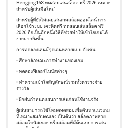
Hengjing168 ทดสอบเล่นสล็อต ฟรี 2026 เหมาะ
สำหรับผู้เล่นมือใหม่
สำหรับผู้ที่ยังไม่เคยเล่นเกมสล็อตออนไลน์ การ
เลือกใช้ระบบ
เครดิตฟรี
ทดสอบเล่นสล็อต ฟรี
2026 ถือเป็นอีกหนึ่งวิธีที่ช่วยทำให้เข้าใจเกมได้
ง่ายมากยิ่งขึ้น
การทดลองเล่นมีจุดเด่นหลายแบบ ดังเช่น
• ศึกษาลักษณะการทำงานของเกม
• ทดลองฟีเจอร์โบนัสต่างๆ
• ทำความเข้าใจสัญลักษณ์รวมทั้งตารางจ่าย
รางวัล
• ฝึกฝนกำหนดแผนการเล่นก่อนใช้งานจริง
ผู้เล่นสามารถใช้โหมดทดสอบเพื่อค้นหาแนวเกม
ที่เหมาะสมกับตนเอง เป็นต้นว่า สล็อตภาพสวย
สล็อตโบนัสเยอะ หรือสล็อตที่มีต้นแบบการเล่น