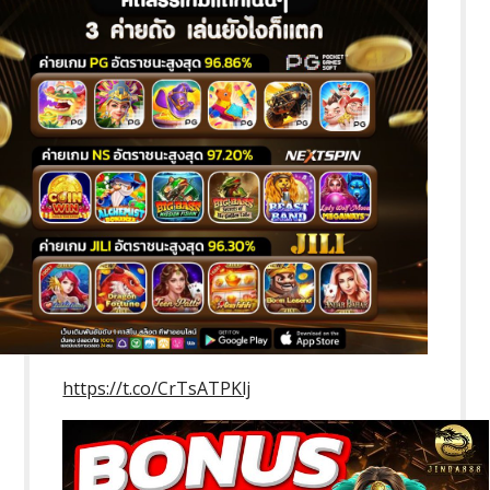
https://t.co/CrTsATPKlj