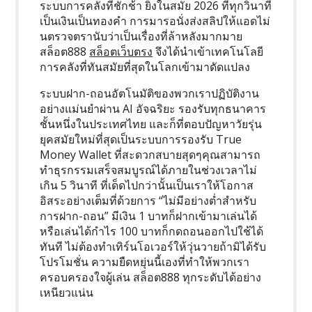
ระบบการคลังที่ชักช้า ยิ่งในสมัย 2026 ที่ทุกวินาที
เป็นเงินเป็นทองคำ การมารอนั่งส่งสลิปให้แอดไม่
นตรวจตรานับว่าเป็นเรื่องที่ล้าหลังมากมาย
สล็อต888
สล็อตเว็บตรง
จึงได้นำเข้าเทคโนโลยี
การคลังที่ทันสมัยที่สุดในโลกเข้ามาดัดแปลง
ระบบฝาก-ถอนอัตโนมัติของพวกเราปฏิบัติงาน
อย่างแม่นยำผ่าน AI อัจฉริยะ รองรับทุกธนาคาร
ชั้นหนึ่งในประเทศไทย และก็ที่ตอบปัญหาวัยรุ่น
ยุคสมัยใหม่ที่สุดเป็นระบบการรองรับ True
Money Wallet ที่สะดวกสบายสุดๆคุณสามารถ
ทำธุรกรรมเสร็จสมบูรณ์ได้ภายในช่วงเวลาไม่
เกิน 5 วินาที ที่เด็ดไปกว่านั้นเป็นเราให้โอกาส
อิสระอย่างเต็มที่ด้วยการ “ไม่มีอย่างต่ำสำหรับ
การฝาก-ถอน” มีเงิน 1 บาทก็ฝากเข้ามาเล่นได้
หรือเล่นได้กำไร 100 บาทก็กดถอนออกไปใช้ได้
ทันที ไม่ต้องทำเทิร์นโอเวอร์ให้วุ่นวายถ้ามิได้รับ
โปรโมชั่น ความยืดหยุ่นนี้เองที่ทำให้พวกเรา
ครอบครองใจผู้เล่น สล็อต888 ทุกระดับได้อย่าง
เหนียวแน่น