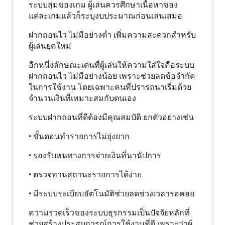
ระบบสุ่มของเกม ผู้เล่นควรศึกษาเนื้อหาของ
แต่ละเกมแล้วก็ระบุงบประมาณก่อนเล่นเสมอ
ฝากถอนไว ไม่มีอย่างต่ำ เพิ่มความสะดวกสำหรับ
ผู้เล่นยุคใหม่
อีกหนึ่งลักษณะเด่นที่ผู้เล่นให้ความใส่ใจคือระบบ
ฝากถอนไว ไม่มีอย่างน้อย เพราะช่วยลดข้อจำกัด
ในการใช้งาน โดยเฉพาะคนที่ปรารถนาเริ่มด้วย
จำนวนเงินที่เหมาะสมกับตนเอง
ระบบฝากถอนที่ดีต้องมีคุณสมบัติ ยกตัวอย่างเช่น
• ขั้นตอนทำรายการไม่ยุ่งยาก
• รองรับหนทางการจ่ายเงินที่นานัปการ
• ตรวจทานสถานะรายการได้ง่าย
• มีระบบระเบียบอัตโนมัติช่วยลดช่วงเวลารอคอย
ความรวดเร็วของระบบธุรกรรมเป็นปัจจัยหลักที่
ช่วยสร้างประสบการณ์การใช้งานที่ดี เพราะว่าผู้