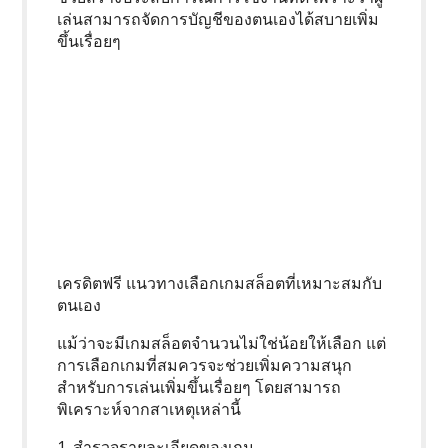
เล่นสามารถจัดการบัญชีของตนเองได้สบายเพิ่ม
ขึ้นเรื่อยๆ
เครดิตฟรี แนวทางเลือกเกมสล็อตที่เหมาะสมกับ
ตนเอง
แม้ว่าจะมีเกมสล็อตจำนวนไม่ใช่น้อยให้เลือก แต่
การเลือกเกมที่สมควรจะช่วยเพิ่มความสนุก
สำหรับการเล่นเพิ่มขึ้นเรื่อยๆ โดยสามารถ
พิเคราะห์จากสาเหตุเหล่านี้
1. สำรวจรายละเอียดของเกม