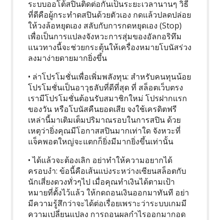
ระบบออโต้สปินติดต่อกันเป็นระยะเวลานานๆ วิธี
ที่ดีคือผู้กระทำดสปินด้วยตัวเอง กดแล้วปลดปล่อย
ให้วงล้อหยุดเอง สลับกับการกดหยุดเอง (Stop)
เพื่อเป็นการแปลงจังหวะการสุ่มของอัลกอริทึม
แนวทางนี้จะช่วยกระตุ้นให้เครื่องหมายโบนัสร่วง
ลงมาง่ายดายมากยิ่งขึ้น
• ล่าโปรโมชั่นเพื่อเพิ่มพลังทุน: สำหรับคนทุนน้อย
โปรโมชั่นเป็นอาวุธลับที่ดีที่สุด ที่ สล็อตเว็บตรง
เรามีโปรโมชั่นต้อนรับสมาชิกใหม่ โปรฝากแรก
ของวัน หรือโบนัสคืนยอดเสีย จงใช้เครดิตฟรี
เหล่านี้มาเติมเต็มปริมาณรอบในการสปิน ด้วย
เหตุว่ายิ่งคุณมีโอกาสสปินมากเท่าใด จังหวะที่
แจ็คพอตใหญ่จะแตกก็ยิ่งมีมากยิ่งขึ้นเท่านั้น
• ได้แล้วจะต้องเลิก อย่าทำให้ความอยากได้
ครอบงำ: ข้อนี้คือเส้นแบ่งระหว่างเซียนสล็อตกับ
นักเสี่ยงดวงทั่วๆไป เมื่อคุณทำเงินได้ตามเป้า
หมายที่ตั้งไว้แล้ว ให้กดถอนเงินออกมาทันที อย่า
มีความรู้สึกว่าจะได้ต่อเรื่อยเพราะว่าระบบเกมมี
ความเปลี่ยนแปลง การถอนผลกำไรออกมากอด