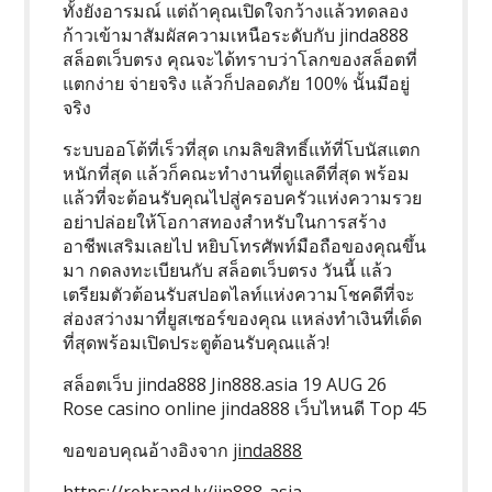
ทั้งยังอารมณ์ แต่ถ้าคุณเปิดใจกว้างแล้วทดลอง
ก้าวเข้ามาสัมผัสความเหนือระดับกับ jinda888
สล็อตเว็บตรง คุณจะได้ทราบว่าโลกของสล็อตที่
แตกง่าย จ่ายจริง แล้วก็ปลอดภัย 100% นั้นมีอยู่
จริง
ระบบออโต้ที่เร็วที่สุด เกมลิขสิทธิ์แท้ที่โบนัสแตก
หนักที่สุด แล้วก็คณะทำงานที่ดูแลดีที่สุด พร้อม
แล้วที่จะต้อนรับคุณไปสู่ครอบครัวแห่งความรวย
อย่าปล่อยให้โอกาสทองสำหรับในการสร้าง
อาชีพเสริมเลยไป หยิบโทรศัพท์มือถือของคุณขึ้น
มา กดลงทะเบียนกับ สล็อตเว็บตรง วันนี้ แล้ว
เตรียมตัวต้อนรับสปอตไลท์แห่งความโชคดีที่จะ
ส่องสว่างมาที่ยูสเซอร์ของคุณ แหล่งทำเงินที่เด็ด
ที่สุดพร้อมเปิดประตูต้อนรับคุณแล้ว!
สล็อตเว็บ jinda888 Jin888.asia 19 AUG 26
Rose casino online jinda888 เว็บไหนดี Top 45
ขอขอบคุณอ้างอิงจาก
jinda888
https://rebrand.ly/jin888-asia