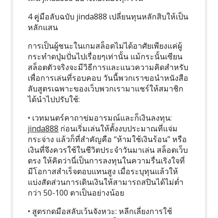
4 คู่มือลับฉบับ jinda888 เปลี่ยนทุนหลักสิบให้เป็น
หลักแสน
การเป็นผู้ชนะในเกมสล็อตไม่ได้อาศัยเพียงแค่ผู้
กระทำดปุ่มปั่นไปเรื่อยๆเท่านั้น แม้กระนั้นเซียน
สล็อตตัวจริงจะมีวิธีการและแนวความคิดสำหรับ
เพื่อการเล่นที่รอบคอบ วันนี้พวกเราขอนำหนังสือ
ลับสูตรเฉพาะของเว็บพวกเรามาแชร์ให้สมาชิก
ได้นำไปปรับใช้:
• เวทมนตร์คาถาข่มอารมณ์และก็เงินลงทุน:
jinda888
ก่อนเริ่มเล่นให้ตั้งงบประมาณที่แจ่ม
กระจ่าง แล้วก็ที่สำคัญคือ “ห้ามใช้เงินร้อน” หรือ
เงินที่จึงควรใช้ในชีวิตประจำวันมาเล่น สล็อตเว็บ
ตรง ให้คิดว่านี่เป็นการลงทุนในความรื่นเริงใจที่
มีโอกาสสำเร็จตอบแทนสูง เมื่อระบุทุนแล้วให้
แบ่งสัดส่วนการเดินเงินให้สามารถสปินได้ไม่ต่ำ
กว่า 50-100 ตาเป็นอย่างน้อย
• สูตรกดมือสลับเว้นจังหวะ: หลีกเลี่ยงการใช้