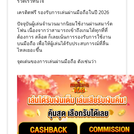
รวดเร็วทันใจ
เครดิตฟรี รองรับการเล่นผ่านมือถือในปี 2026
ปัจจุบันผู้เล่นจำนวนมากนิยมใช้งานผ่านสมาร์ต
โฟน เนื่องจากว่าสามารถเข้าถึงเกมได้ทุกที่ที่
ต้องการ สล็อต ก็เลยเน้นการรองรับการใช้งาน
บนมือถือ เพื่อให้ผู้เล่นได้รับประสบการณ์ที่ลื่น
ไหลเยอะขึ้น
จุดเด่นของการเล่นผ่านมือถือ ดังเช่นว่า