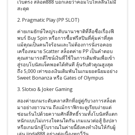
เว็บตรง สล็อต888 บอกเลยว่าคอมโบไหลลื่นไม่มี
สะดุด
2. Pragmatic Play (PP SLOT)
ค่ายเกมยักษ์ใหญ่ระดับนานาชาติที่ลือชื่อเรื่องฟี
พบร์ Buy Spin หรือการซื้อฟรีสปินที่คุ้มค่าที่สุด
แม้คุณเป็นคนใจร้อนและไม่ต้องการนั่งรอคอย
เครื่องหมาย Scatter สล็อตค่าย PP เป็นคำตอบ
คุณสามารถดีไซน์เงินที่ใช้ในการเดิมพันเพื่อเข้า
สู่รอบโบนัสแจ็คพอตได้ทันที ลุ้นรับตัวคูณสูงสุด
ถึง 5,000 เท่าของเงินเดิมพันในเกมยอดนิยมอย่าง
Sweet Bonanza หรือ Gates of Olympus
3. Slotxo & Joker Gaming
สองค่ายเกมระดับคลาสสิกที่อยู่คู่กับวงการสล็อต
มาอย่างยาวนาน ถึงแม้กราฟิกจะดูเรียบง่ายแต่
ซ่อนเร้นไปด้วยความศักดิ์สิทธิ์รวมทั้งโบนัสที่แตก
หนักแบบไม่เกรงใจคนใดกัน เกมแนวต่อสู้ ยิงปลา
หรือเกมนักสู้โบราณในค่ายนี้ยังคงทำเงินให้กับผู้
เล่น jinda888 อย่างต่อเนื่องทุกวี่วัน