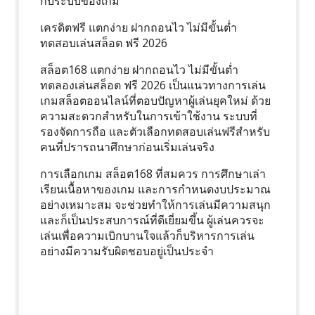
กับระบบของเกม
เครดิตฟรี แตกง่าย ฝากถอนไว ไม่มีขั้นต่ำ
ทดสอบเล่นสล็อต ฟรี 2026
สล็อต168 แตกง่าย ฝากถอนไว ไม่มีขั้นต่ำ
ทดลองเล่นสล็อต ฟรี 2026 เป็นแนวทางการเล่น
เกมสล็อตออนไลน์ที่ตอบปัญหาผู้เล่นยุคใหม่ ด้วย
ความสะดวกสำหรับในการเข้าใช้งาน ระบบที่
รองจัดการถือ และตัวเลือกทดสอบเล่นฟรีสำหรับ
คนที่ปรารถนาศึกษาก่อนเริ่มเล่นจริง
การเลือกเกม สล็อต168 ที่สมควร การศึกษาเล่า
เรียนเนื้อหาของเกม และการกำหนดงบประมาณ
อย่างเหมาะสม จะช่วยทำให้การเล่นมีความสนุก
และก็เป็นประสบการณ์ที่ดีเยี่ยมขึ้น ผู้เล่นควรจะ
เล่นเพื่อความเบิกบานใจแล้วก็บริหารการเล่น
อย่างมีความรับผิดชอบอยู่เป็นประจำ