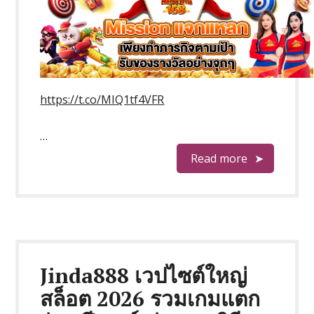
https://t.co/MIQ1tf4VFR
…
Read more
Jinda888 เวปไซต์ใหญ่
สล็อต 2026 รวมเกมแตก