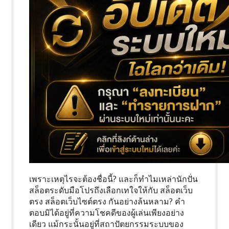
เพราะเหตุไรจะต้องชื่อนี้? และก็ทำไมเหล่านักปั่น
สล็อตระดับมือโปรถึงเลือกเทใจให้กับ สล็อตเว็บ
ตรง สล็อตเว็บไซต์ตรง กันอย่างล้นหลาม? คำ
ตอบมิได้อยู่ที่ความโชคดีของผู้เล่นเพียงอย่าง
เดียว แม้กระนั้นอยู่ที่สถาปัตยกรรมระบบของ