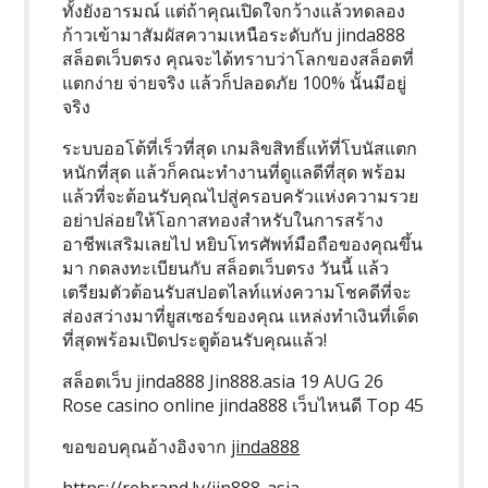
ทั้งยังอารมณ์ แต่ถ้าคุณเปิดใจกว้างแล้วทดลอง
ก้าวเข้ามาสัมผัสความเหนือระดับกับ jinda888
สล็อตเว็บตรง คุณจะได้ทราบว่าโลกของสล็อตที่
แตกง่าย จ่ายจริง แล้วก็ปลอดภัย 100% นั้นมีอยู่
จริง
ระบบออโต้ที่เร็วที่สุด เกมลิขสิทธิ์แท้ที่โบนัสแตก
หนักที่สุด แล้วก็คณะทำงานที่ดูแลดีที่สุด พร้อม
แล้วที่จะต้อนรับคุณไปสู่ครอบครัวแห่งความรวย
อย่าปล่อยให้โอกาสทองสำหรับในการสร้าง
อาชีพเสริมเลยไป หยิบโทรศัพท์มือถือของคุณขึ้น
มา กดลงทะเบียนกับ สล็อตเว็บตรง วันนี้ แล้ว
เตรียมตัวต้อนรับสปอตไลท์แห่งความโชคดีที่จะ
ส่องสว่างมาที่ยูสเซอร์ของคุณ แหล่งทำเงินที่เด็ด
ที่สุดพร้อมเปิดประตูต้อนรับคุณแล้ว!
สล็อตเว็บ jinda888 Jin888.asia 19 AUG 26
Rose casino online jinda888 เว็บไหนดี Top 45
ขอขอบคุณอ้างอิงจาก
jinda888
https://rebrand.ly/jin888-asia