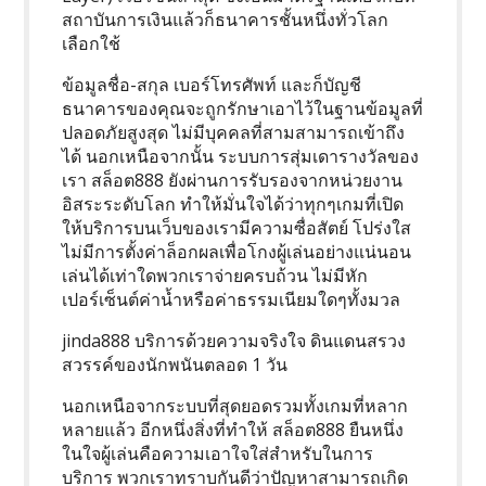
สถาบันการเงินแล้วก็ธนาคารชั้นหนึ่งทั่วโลก
เลือกใช้
ข้อมูลชื่อ-สกุล เบอร์โทรศัพท์ และก็บัญชี
ธนาคารของคุณจะถูกรักษาเอาไว้ในฐานข้อมูลที่
ปลอดภัยสูงสุด ไม่มีบุคคลที่สามสามารถเข้าถึง
ได้ นอกเหนือจากนั้น ระบบการสุ่มเดารางวัลของ
เรา สล็อต888 ยังผ่านการรับรองจากหน่วยงาน
อิสระระดับโลก ทำให้มั่นใจได้ว่าทุกๆเกมที่เปิด
ให้บริการบนเว็บของเรามีความซื่อสัตย์ โปร่งใส
ไม่มีการตั้งค่าล็อกผลเพื่อโกงผู้เล่นอย่างแน่นอน
เล่นได้เท่าใดพวกเราจ่ายครบถ้วน ไม่มีหัก
เปอร์เซ็นต์ค่าน้ำหรือค่าธรรมเนียมใดๆทั้งมวล
jinda888 บริการด้วยความจริงใจ ดินแดนสรวง
สวรรค์ของนักพนันตลอด 1 วัน
นอกเหนือจากระบบที่สุดยอดรวมทั้งเกมที่หลาก
หลายแล้ว อีกหนึ่งสิ่งที่ทำให้ สล็อต888 ยืนหนึ่ง
ในใจผู้เล่นคือความเอาใจใส่สำหรับในการ
บริการ พวกเราทราบกันดีว่าปัญหาสามารถเกิด