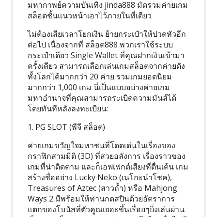
มหากาพย์ความบันเทิง jinda888 มัดรวมค่ายเกม
สล็อตชั้นแนวหน้าเอาไว้ภายในที่เดียว
ไม่ต้องเสียเวลาโยกเงิน ย้ายกระเป๋าให้ปวดหัวอีก
ต่อไป เนื่องจากที่ สล็อต888 พวกเราใช้ระบบ
กระเป๋าเดียว Single Wallet ที่คุณฝากเงินเข้ามา
ครั้งเดียว สามารถเลือกเล่นเกมสล็อตจากค่ายดัง
ทั้งโลกได้มากกว่า 20 ค่าย รวมเกมยอดนิยม
มากกว่า 1,000 เกม นี่เป็นแบบอย่างค่ายเกม
มหาอำนาจที่คุณสามารถระเบิดความมันส์ได้
โดยทันทีหลังลงทะเบียน:
1. PG SLOT (พีจี สล็อต)
ค่ายเกมขวัญใจมหาชนที่โดดเด่นในเรื่องของ
กราฟิกสามมิติ (3D) ที่สวยอลังการ เรื่องราวของ
เกมที่น่าติดตาม และก็เอฟเฟกต์เสียงที่ตื่นเต้น เกม
สร้างชื่ออย่าง Lucky Neko (เนโกะนำโชค),
Treasures of Aztec (สาวถ้ำ) หรือ Mahjong
Ways 2 มีพร้อมให้ท่านกดสปินด้วยอัตราการ
แตกของโบนัสที่ตัวคูณเยอะขึ้นเรื่อยๆยิ่งเล่นผ่าน