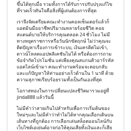
ขึ้นได้ทุกเมื่อ รวมทั้งการได้รับการปรับปรุงแก้ไข
ที่รวดเร็วทันใจคือสิ่งที่ผู้เล่นต้องการที่สุด
เราจึงจัดเตรียมคณะทำงานคอลเซ็นเตอร์แล้วก็
แอดมินมืออาชีพปริมาณหลายร้อยชีวิต คอย
สแตนด์บายให้บริการคุณตลอด 24 ชั่วโมง ไม่มี
ทางหยุดราชการหรือวันนักขัตฤกษ์ ไม่ว่าคุณจะ
ติดปัญหาเรื่องการเข้าระบบ, เงินเครดิตไม่เข้า,
ดาวน์โหลดแอปพลิเคชันไม่ได้ หรือต้องการถาม
ข้อจำกัดโปรโมชั่น แค่เพียงคุณสแกนคิวอาร์รหัส
แอดไลน์เข้ามา คณะทำงานพร้อมจะตอบกลับ
และแก้ปัญหาให้ท่านอย่างเร็วด้านใน 1 นาที ด้วย
ความสุภาพเรียบร้อยรวมทั้งเป็นกันเองที่สุด
โอกาสทองในการเปลี่ยนแปลงชีวิตมารวมอยู่ที่
jinda888 แล้ววันนี้
ไม่มีคำว่าสายเกินไปสำหรับเพื่อการเริ่มต้นของ
ใหม่ๆและไม่มีคำว่าทำไม่ได้หากคุณเลือกเดินบน
เส้นทางที่ถูกต้อง การเลือกเล่นสล็อตออนไลน์กับ
เว็บไซต์เอเย่นต์อาจก่อให้คุณเสียทั้งเงินและก็เสีย