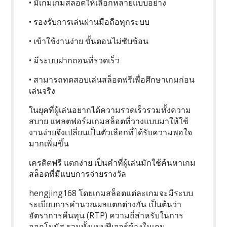
• มีเกมเกมสล็อตให้เลือกหลายแบบอย่าง
• รองรับการเล่นผ่านมือถือทุกระบบ
• เข้าใช้งานง่าย ขั้นตอนไม่ซับซ้อน
• มีระบบฝากถอนที่รวดเร็ว
• สามารถทดสอบเล่นสล็อตฟรีเพื่อศึกษาเกมก่อน
เล่นจริง
ในยุคที่ผู้เล่นอยากได้ความรวดเร็วรวมทั้งความ
สบาย แพลตฟอร์มเกมสล็อตที่วางแบบมาให้ใช้
งานง่ายจึงเปลี่ยนเป็นตัวเลือกที่ได้รับความพอใจ
มากเพิ่มขึ้น
เครดิตฟรี แตกง่าย เป็นคำที่ผู้เล่นมักใช้ค้นหาเกม
สล็อตที่มีแบบการจ่ายรางวัล
hengjing168 โดยเกมสล็อตแต่ละเกมจะมีระบบ
ระเบียบการคำนวณผลแตกต่างกัน เป็นต้นว่า
อัตราการคืนทุน (RTP) ความถี่สำหรับในการ
ออกโบนัส รวมทั้งแบบฟีเจอร์ข้างในเกม