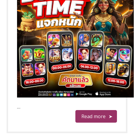
…
Read more