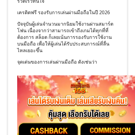
รวดเร็วทันใจ
เครดิตฟรี รองรับการเล่นผ่านมือถือในปี 2026
ปัจจุบันผู้เล่นจำนวนมากนิยมใช้งานผ่านสมาร์ต
โฟน เนื่องจากว่าสามารถเข้าถึงเกมได้ทุกที่ที่
ต้องการ สล็อต ก็เลยเน้นการรองรับการใช้งาน
บนมือถือ เพื่อให้ผู้เล่นได้รับประสบการณ์ที่ลื่น
ไหลเยอะขึ้น
จุดเด่นของการเล่นผ่านมือถือ ดังเช่นว่า