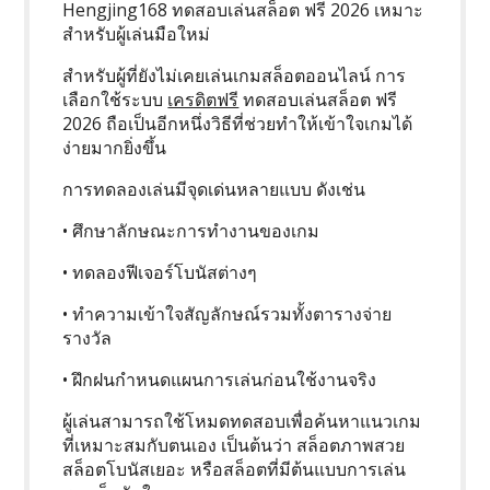
Hengjing168 ทดสอบเล่นสล็อต ฟรี 2026 เหมาะ
สำหรับผู้เล่นมือใหม่
สำหรับผู้ที่ยังไม่เคยเล่นเกมสล็อตออนไลน์ การ
เลือกใช้ระบบ
เครดิตฟรี
ทดสอบเล่นสล็อต ฟรี
2026 ถือเป็นอีกหนึ่งวิธีที่ช่วยทำให้เข้าใจเกมได้
ง่ายมากยิ่งขึ้น
การทดลองเล่นมีจุดเด่นหลายแบบ ดังเช่น
• ศึกษาลักษณะการทำงานของเกม
• ทดลองฟีเจอร์โบนัสต่างๆ
• ทำความเข้าใจสัญลักษณ์รวมทั้งตารางจ่าย
รางวัล
• ฝึกฝนกำหนดแผนการเล่นก่อนใช้งานจริง
ผู้เล่นสามารถใช้โหมดทดสอบเพื่อค้นหาแนวเกม
ที่เหมาะสมกับตนเอง เป็นต้นว่า สล็อตภาพสวย
สล็อตโบนัสเยอะ หรือสล็อตที่มีต้นแบบการเล่น