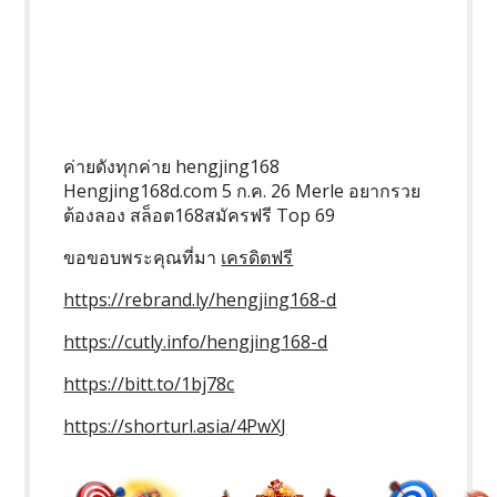
ค่ายดังทุกค่าย hengjing168
Hengjing168d.com 5 ก.ค. 26 Merle อยากรวย
ต้องลอง สล็อต168สมัครฟรี Top 69
ขอขอบพระคุณที่มา
เครดิตฟรี
https://rebrand.ly/hengjing168-d
https://cutly.info/hengjing168-d
https://bitt.to/1bj78c
https://shorturl.asia/4PwXJ