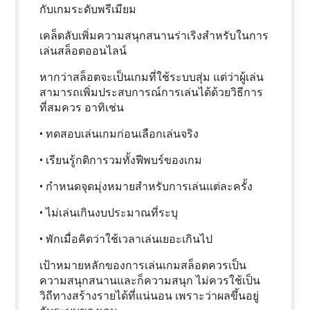
กับเกมระดับพรีเมียม
เคล็ดลับเพิ่มความสนุกสนานร่าเริงสำหรับในการ
เล่นสล็อตออนไลน์
หากว่าสล็อตจะเป็นเกมที่ใช้ระบบสุ่ม แต่ว่าผู้เล่น
สามารถเพิ่มประสบการณ์การเล่นได้ด้วยวิธีการ
ที่สมควร อาทิเช่น
• ทดสอบเล่นเกมก่อนเลือกเล่นจริง
• เรียนรู้กติการวมทั้งฟีพบร์ของเกม
• กำหนดจุดมุ่งหมายสำหรับการเล่นแต่ละครั้ง
• ไม่เล่นเกินงบประมาณที่ระบุ
• พักเมื่อคิดว่าใช้เวลาเล่นเยอะเกินไป
เป้าหมายหลักของการเล่นเกมสล็อตควรเป็น
ความสนุกสนานและก็ความสนุก ไม่ควรใช้เป็น
วิถีทางสร้างรายได้ที่แน่นอน เพราะว่าผลขึ้นอยู่