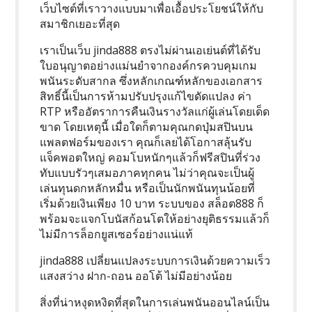
เว็บไซต์ที่เราวางแบบมาเพื่อเอื้อประโยชน์ให้กับ
สมาชิกเยอะที่สุด
เราเป็นเว็บ jinda888 ตรงไม่ผ่านเอเย่นต์ที่ได้รับ
ใบอนุญาตอย่างแม่นยำจากองค์กรควบคุมเกม
พนันระดับสากล ซึ่งหลักเกณฑ์หลักของเอกสาร
สิทธิ์นี้เป็นการห้ามปรับปรุงแก้ไขดัดแปลง ค่า
RTP หรืออัตราการคืนเงินรางวัลแก่ผู้เล่นโดยเด็ด
ขาด โดยเหตุนี้ เมื่อใดก็ตามคุณกดปุ่มสปินบน
แพลตฟอร์มของเรา คุณก็เลยได้โอกาสลุ้นรับ
แจ็คพอตใหญ่ คอมโบหนักๆแล้วก็ฟรีสปินที่ร่วง
ทับแบบรัวๆเสมอภาคทุกคน ไม่ว่าคุณจะเป็นผู้
เล่นทุนดกหลักหมื่น หรือเป็นนักพนันทุนน้อยที่
เริ่มด้วยเงินเพียง 10 บาท ระบบของ สล็อต888 ก็
พร้อมจะแจกโบนัสก้อนโตให้อย่างยุติธรรมแล้วก็
ไม่มีการล็อกยูสเซอร์อย่างแน่แท้
jinda888 เปลี่ยนแปลงระบบการเงินด้วยความเร็ว
แสงสว่าง ฝาก-ถอน ออโต้ ไม่มีอย่างน้อย
สิ่งที่น่าหงุดหงิดที่สุดในการเล่นพนันออนไลน์เป็น