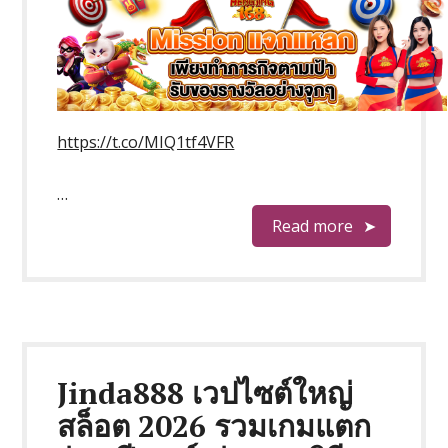
https://t.co/MIQ1tf4VFR
…
Read more
Jinda888 เวปไซต์ใหญ่
สล็อต 2026 รวมเกมแตก