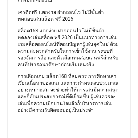
กับระบบของเกม
เครดิตฟรี แตกง่าย ฝากถอนไว ไม่มีขั้นต่ำ
ทดสอบเล่นสล็อต ฟรี 2026
สล็อต168 แตกง่าย ฝากถอนไว ไม่มีขั้นต่ำ
ทดลองเล่นสล็อต ฟรี 2026 เป็นแนวทางการเล่น
เกมสล็อตออนไลน์ที่ตอบปัญหาผู้เล่นยุคใหม่ ด้วย
ความสะดวกสำหรับในการเข้าใช้งาน ระบบที่
รองจัดการถือ และตัวเลือกทดสอบเล่นฟรีสำหรับ
คนที่ปรารถนาศึกษาก่อนเริ่มเล่นจริง
การเลือกเกม สล็อต168 ที่สมควร การศึกษาเล่า
เรียนเนื้อหาของเกม และการกำหนดงบประมาณ
อย่างเหมาะสม จะช่วยทำให้การเล่นมีความสนุก
และก็เป็นประสบการณ์ที่ดีเยี่ยมขึ้น ผู้เล่นควรจะ
เล่นเพื่อความเบิกบานใจแล้วก็บริหารการเล่น
อย่างมีความรับผิดชอบอยู่เป็นประจำ