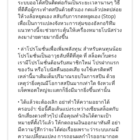
ระบบออโต้สปินติดต่อกันเป็นระยะเวลานานๆ วิธี
ที่ดีคือผู้กระทำดสปินด้วยตัวเอง กดแล้วปลดปล่อย
ให้วงล้อหยุดเอง สลับกับการกดหยุดเอง (Stop)
เพื่อเป็นการแปลงจังหวะการสุ่มของอัลกอริทึม
แนวทางนี้จะช่วยกระตุ้นให้เครื่องหมายโบนัสร่วง
ลงมาง่ายดายมากยิ่งขึ้น
• ล่าโปรโมชั่นเพื่อเพิ่มพลังทุน: สำหรับคนทุนน้อย
โปรโมชั่นเป็นอาวุธลับที่ดีที่สุด ที่ สล็อตเว็บตรง
เรามีโปรโมชั่นต้อนรับสมาชิกใหม่ โปรฝากแรก
ของวัน หรือโบนัสคืนยอดเสีย จงใช้เครดิตฟรี
เหล่านี้มาเติมเต็มปริมาณรอบในการสปิน ด้วย
เหตุว่ายิ่งคุณมีโอกาสสปินมากเท่าใด จังหวะที่
แจ็คพอตใหญ่จะแตกก็ยิ่งมีมากยิ่งขึ้นเท่านั้น
• ได้แล้วจะต้องเลิก อย่าทำให้ความอยากได้
ครอบงำ: ข้อนี้คือเส้นแบ่งระหว่างเซียนสล็อตกับ
นักเสี่ยงดวงทั่วๆไป เมื่อคุณทำเงินได้ตามเป้า
หมายที่ตั้งไว้แล้ว ให้กดถอนเงินออกมาทันที อย่า
มีความรู้สึกว่าจะได้ต่อเรื่อยเพราะว่าระบบเกมมี
ความเปลี่ยนแปลง การถอนผลกำไรออกมากอด