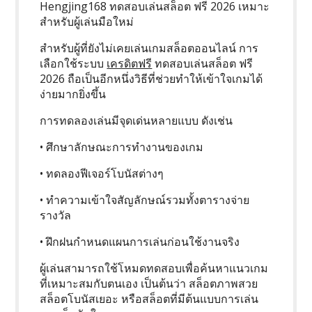
Hengjing168 ทดสอบเล่นสล็อต ฟรี 2026 เหมาะ
สำหรับผู้เล่นมือใหม่
สำหรับผู้ที่ยังไม่เคยเล่นเกมสล็อตออนไลน์ การ
เลือกใช้ระบบ
เครดิตฟรี
ทดสอบเล่นสล็อต ฟรี
2026 ถือเป็นอีกหนึ่งวิธีที่ช่วยทำให้เข้าใจเกมได้
ง่ายมากยิ่งขึ้น
การทดลองเล่นมีจุดเด่นหลายแบบ ดังเช่น
• ศึกษาลักษณะการทำงานของเกม
• ทดลองฟีเจอร์โบนัสต่างๆ
• ทำความเข้าใจสัญลักษณ์รวมทั้งตารางจ่าย
รางวัล
• ฝึกฝนกำหนดแผนการเล่นก่อนใช้งานจริง
ผู้เล่นสามารถใช้โหมดทดสอบเพื่อค้นหาแนวเกม
ที่เหมาะสมกับตนเอง เป็นต้นว่า สล็อตภาพสวย
สล็อตโบนัสเยอะ หรือสล็อตที่มีต้นแบบการเล่น