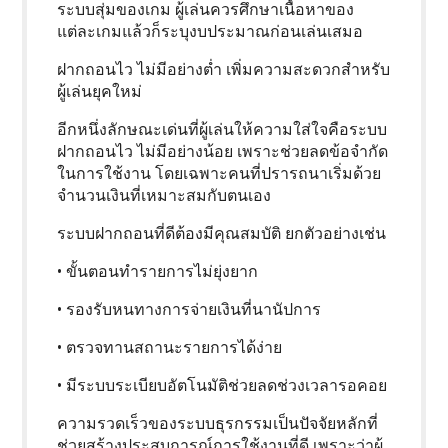
ระบบสุ่มของเกม ผู้เล่นควรศึกษาเนื้อหาของ
แต่ละเกมแล้วก็ระบุงบประมาณก่อนเล่นเสมอ
ฝากถอนไว ไม่มีอย่างต่ำ เพิ่มความสะดวกสำหรับ
ผู้เล่นยุคใหม่
อีกหนึ่งลักษณะเด่นที่ผู้เล่นให้ความใส่ใจคือระบบ
ฝากถอนไว ไม่มีอย่างน้อย เพราะช่วยลดข้อจำกัด
ในการใช้งาน โดยเฉพาะคนที่ปรารถนาเริ่มด้วย
จำนวนเงินที่เหมาะสมกับตนเอง
ระบบฝากถอนที่ดีต้องมีคุณสมบัติ ยกตัวอย่างเช่น
• ขั้นตอนทำรายการไม่ยุ่งยาก
• รองรับหนทางการจ่ายเงินที่นานัปการ
• ตรวจทานสถานะรายการได้ง่าย
• มีระบบระเบียบอัตโนมัติช่วยลดช่วงเวลารอคอย
ความรวดเร็วของระบบธุรกรรมเป็นปัจจัยหลักที่
ช่วยสร้างประสบการณ์การใช้งานที่ดี เพราะว่าผู้