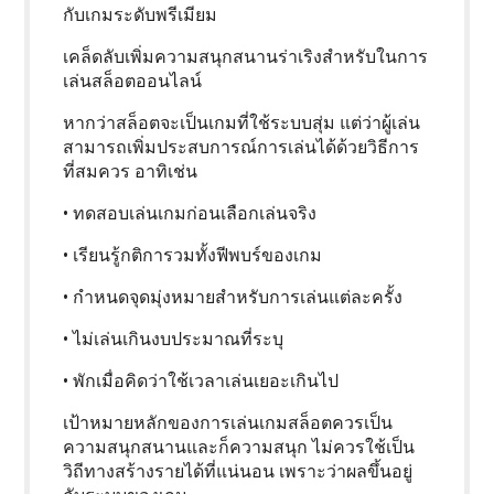
กับเกมระดับพรีเมียม
เคล็ดลับเพิ่มความสนุกสนานร่าเริงสำหรับในการ
เล่นสล็อตออนไลน์
หากว่าสล็อตจะเป็นเกมที่ใช้ระบบสุ่ม แต่ว่าผู้เล่น
สามารถเพิ่มประสบการณ์การเล่นได้ด้วยวิธีการ
ที่สมควร อาทิเช่น
• ทดสอบเล่นเกมก่อนเลือกเล่นจริง
• เรียนรู้กติการวมทั้งฟีพบร์ของเกม
• กำหนดจุดมุ่งหมายสำหรับการเล่นแต่ละครั้ง
• ไม่เล่นเกินงบประมาณที่ระบุ
• พักเมื่อคิดว่าใช้เวลาเล่นเยอะเกินไป
เป้าหมายหลักของการเล่นเกมสล็อตควรเป็น
ความสนุกสนานและก็ความสนุก ไม่ควรใช้เป็น
วิถีทางสร้างรายได้ที่แน่นอน เพราะว่าผลขึ้นอยู่