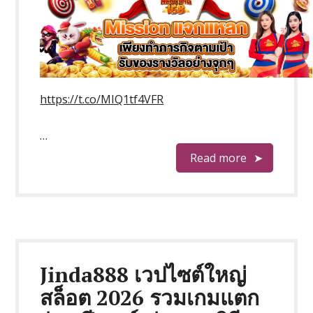
https://t.co/MIQ1tf4VFR
…
Read more
Jinda888 เวปไซต์ใหญ่
สล็อต 2026 รวมเกมแตก