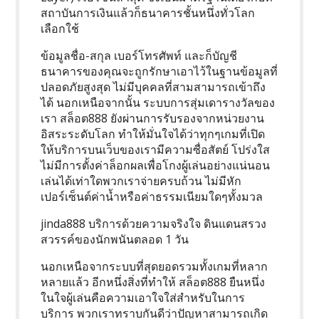
สถาบันการเงินแล้วก็ธนาคารชั้นหนึ่งทั่วโลก
เลือกใช้
ข้อมูลชื่อ-สกุล เบอร์โทรศัพท์ และก็บัญชี
ธนาคารของคุณจะถูกรักษาเอาไว้ในฐานข้อมูลที่
ปลอดภัยสูงสุด ไม่มีบุคคลที่สามสามารถเข้าถึง
ได้ นอกเหนือจากนั้น ระบบการสุ่มเดารางวัลของ
เรา สล็อต888 ยังผ่านการรับรองจากหน่วยงาน
อิสระระดับโลก ทำให้มั่นใจได้ว่าทุกๆเกมที่เปิด
ให้บริการบนเว็บของเรามีความซื่อสัตย์ โปร่งใส
ไม่มีการตั้งค่าล็อกผลเพื่อโกงผู้เล่นอย่างแน่นอน
เล่นได้เท่าใดพวกเราจ่ายครบถ้วน ไม่มีหัก
เปอร์เซ็นต์ค่าน้ำหรือค่าธรรมเนียมใดๆทั้งมวล
jinda888 บริการด้วยความจริงใจ ดินแดนสรวง
สวรรค์ของนักพนันตลอด 1 วัน
นอกเหนือจากระบบที่สุดยอดรวมทั้งเกมที่หลาก
หลายแล้ว อีกหนึ่งสิ่งที่ทำให้ สล็อต888 ยืนหนึ่ง
ในใจผู้เล่นคือความเอาใจใส่สำหรับในการ
บริการ พวกเราทราบกันดีว่าปัญหาสามารถเกิด