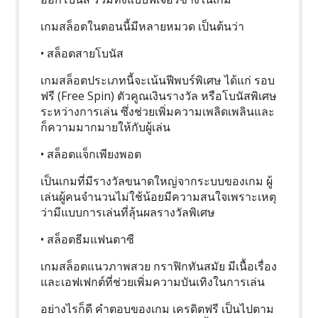
เกมสล็อตในตอนนี้มีหลายหมวด เป็นต้นว่า
• สล็อตสายโบนัส
เกมสล็อตประเภทนี้จะเน้นฟีพบร์พิเศษ ได้แก่ รอบ
ฟรี (Free Spin) ตัวคูณเงินรางวัล หรือโบนัสพิเศษ
ระหว่างการเล่น ซึ่งช่วยเพิ่มความเพลิดเพลินและ
ก็ความมากมายให้กับผู้เล่น
• สล็อตแจ็กเพียงพอต
เป็นเกมที่มีรางวัลขนาดใหญ่จากระบบของเกม ผู้
เล่นผู้คนจำนวนไม่ใช้น้อยมีความสนใจเพราะเหตุ
ว่ามีแบบการเล่นที่ลุ้นผลรางวัลพิเศษ
• สล็อตธีมแฟนตาซี
เกมสล็อตแนวภาพสวย กราฟิกทันสมัย มีเนื้อเรื่อง
และเอฟเฟกต์ที่ช่วยเพิ่มความบันเทิงในการเล่น
อย่างไรก็ดี คำตอบของเกม เครดิตฟรี เป็นไปตาม