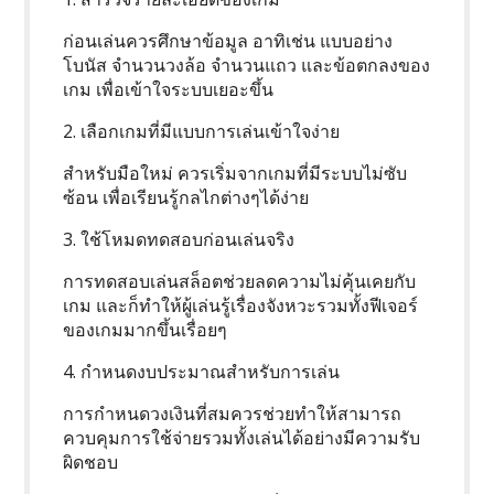
ก่อนเล่นควรศึกษาข้อมูล อาทิเช่น แบบอย่าง
โบนัส จำนวนวงล้อ จำนวนแถว และข้อตกลงของ
เกม เพื่อเข้าใจระบบเยอะขึ้น
2. เลือกเกมที่มีแบบการเล่นเข้าใจง่าย
สำหรับมือใหม่ ควรเริ่มจากเกมที่มีระบบไม่ซับ
ซ้อน เพื่อเรียนรู้กลไกต่างๆได้ง่าย
3. ใช้โหมดทดสอบก่อนเล่นจริง
การทดสอบเล่นสล็อตช่วยลดความไม่คุ้นเคยกับ
เกม และก็ทำให้ผู้เล่นรู้เรื่องจังหวะรวมทั้งฟีเจอร์
ของเกมมากขึ้นเรื่อยๆ
4. กำหนดงบประมาณสำหรับการเล่น
การกำหนดวงเงินที่สมควรช่วยทำให้สามารถ
ควบคุมการใช้จ่ายรวมทั้งเล่นได้อย่างมีความรับ
ผิดชอบ