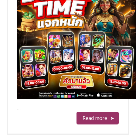
…
Read more