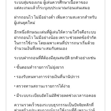
ระบบสุ่มของเกม ผู้เล่นควรศึกษาเนื้อหาของ
แต่ละเกมแล้วก็ระบุงบประมาณก่อนเล่นเสมอ
ฝากถอนไว ไม่มีอย่างต่ำ เพิ่มความสะดวกสำหรับ
ผู้เล่นยุคใหม่
อีกหนึ่งลักษณะเด่นที่ผู้เล่นให้ความใส่ใจคือระบบ
ฝากถอนไว ไม่มีอย่างน้อย เพราะช่วยลดข้อจำกัด
ในการใช้งาน โดยเฉพาะคนที่ปรารถนาเริ่มด้วย
จำนวนเงินที่เหมาะสมกับตนเอง
ระบบฝากถอนที่ดีต้องมีคุณสมบัติ ยกตัวอย่างเช่น
• ขั้นตอนทำรายการไม่ยุ่งยาก
• รองรับหนทางการจ่ายเงินที่นานัปการ
• ตรวจทานสถานะรายการได้ง่าย
• มีระบบระเบียบอัตโนมัติช่วยลดช่วงเวลารอคอย
ความรวดเร็วของระบบธุรกรรมเป็นปัจจัยหลักที่
ช่วยสร้างประสบการณ์การใช้งานที่ดี เพราะว่าผู้