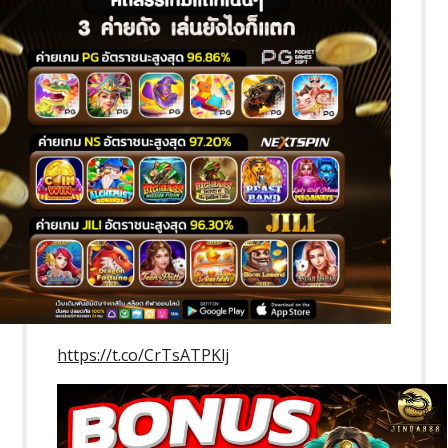
https://t.co/CrTsATPKlj