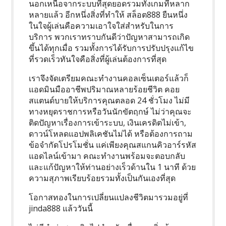
นอกเหนือจากระบบที่สุดยอดรวมทั้งเกมที่หลาก
หลายแล้ว อีกหนึ่งสิ่งที่ทำให้ สล็อต888 ยืนหนึ่ง
ในใจผู้เล่นคือความเอาใจใส่สำหรับในการ
บริการ พวกเราทราบกันดีว่าปัญหาสามารถเกิด
ขึ้นได้ทุกเมื่อ รวมทั้งการได้รับการปรับปรุงแก้ไข
ที่รวดเร็วทันใจคือสิ่งที่ผู้เล่นต้องการที่สุด
เราจึงจัดเตรียมคณะทำงานคอลเซ็นเตอร์แล้วก็
แอดมินมืออาชีพปริมาณหลายร้อยชีวิต คอย
สแตนด์บายให้บริการคุณตลอด 24 ชั่วโมง ไม่มี
ทางหยุดราชการหรือวันนักขัตฤกษ์ ไม่ว่าคุณจะ
ติดปัญหาเรื่องการเข้าระบบ, เงินเครดิตไม่เข้า,
ดาวน์โหลดแอปพลิเคชันไม่ได้ หรือต้องการถาม
ข้อจำกัดโปรโมชั่น แค่เพียงคุณสแกนคิวอาร์รหัส
แอดไลน์เข้ามา คณะทำงานพร้อมจะตอบกลับ
และแก้ปัญหาให้ท่านอย่างเร็วด้านใน 1 นาที ด้วย
ความสุภาพเรียบร้อยรวมทั้งเป็นกันเองที่สุด
โอกาสทองในการเปลี่ยนแปลงชีวิตมารวมอยู่ที่
jinda888 แล้ววันนี้