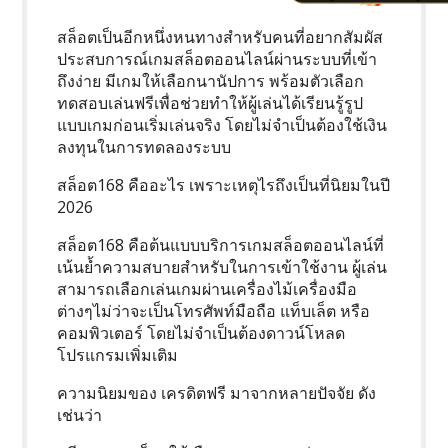
สล็อตเป็นอีกหนึ่งหนทางสำหรับคนที่อยากสัมผัส
ประสบการณ์เกมสล็อตออนไลน์ผ่านระบบที่เข้า
ถึงง่าย มีเกมให้เลือกนานัปการ พร้อมตัวเลือก
ทดสอบเล่นฟรีเพื่อช่วยทำให้ผู้เล่นได้เรียนรู้รูป
แบบเกมก่อนเริ่มเล่นจริง โดยไม่จำเป็นต้องใช้เงิน
ลงทุนในการทดลองระบบ
สล็อต168 คืออะไร เพราะเหตุไรถึงเป็นที่นิยมในปี
2026
สล็อต168 คือต้นแบบบริการเกมสล็อตออนไลน์ที่
เน้นย้ำความสบายสำหรับในการเข้าใช้งาน ผู้เล่น
สามารถเลือกเล่นเกมผ่านเครื่องไม้เครื่องมือ
ต่างๆไม่ว่าจะเป็นโทรศัพท์มือถือ แท็บเล็ต หรือ
คอมพิวเตอร์ โดยไม่จำเป็นต้องดาวน์โหลด
โปรแกรมเพิ่มเติม
ความนิยมของ เครดิตฟรี มาจากหลายปัจจัย ดัง
เช่นว่า