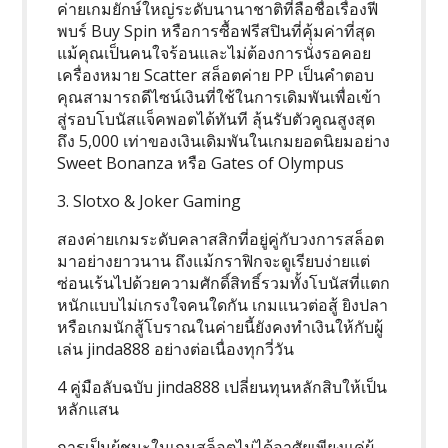
ค่ายเกมยักษ์ใหญ่ระดับนานาชาติที่ลือชื่อเรื่องฟี
พบร์ Buy Spin หรือการซื้อฟรีสปินที่คุ้มค่าที่สุด
แม้คุณเป็นคนใจร้อนและไม่ต้องการนั่งรอคอย
เครื่องหมาย Scatter สล็อตค่าย PP เป็นคำตอบ
คุณสามารถดีไซน์เงินที่ใช้ในการเดิมพันเพื่อเข้า
สู่รอบโบนัสแจ็คพอตได้ทันที ลุ้นรับตัวคูณสูงสุด
ถึง 5,000 เท่าของเงินเดิมพันในเกมยอดนิยมอย่าง
Sweet Bonanza หรือ Gates of Olympus
3. Slotxo & Joker Gaming
สองค่ายเกมระดับคลาสสิกที่อยู่คู่กับวงการสล็อต
มาอย่างยาวนาน ถึงแม้กราฟิกจะดูเรียบง่ายแต่
ซ่อนเร้นไปด้วยความศักดิ์สิทธิ์รวมทั้งโบนัสที่แตก
หนักแบบไม่เกรงใจคนใดกัน เกมแนวต่อสู้ ยิงปลา
หรือเกมนักสู้โบราณในค่ายนี้ยังคงทำเงินให้กับผู้
เล่น jinda888 อย่างต่อเนื่องทุกวี่วัน
4 คู่มือลับฉบับ jinda888 เปลี่ยนทุนหลักสิบให้เป็น
หลักแสน
การเป็นผู้ชนะในเกมสล็อตไม่ได้อาศัยเพียงแค่ผู้