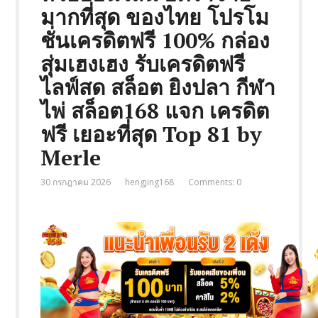
มากที่สุด ของไทย โปรโม
ชั่นเครดิตฟรี 100% กล่อง
สุ่มเฮงเฮง รับเครดิตฟรี
ไลฟ์สด สล็อต ยิงปลา กีฬา
ไพ่ สล็อต168 แจก เครดิต
ฟรี เยอะที่สุด Top 81 by
Merle
30 กรกฎาคม 2026
hengjing168
Comments: 0