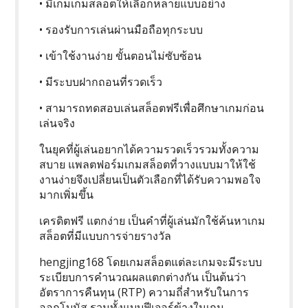
• มีเกมเกมสล็อตให้เลือกหลายแบบอย่าง
• รองรับการเล่นผ่านมือถือทุกระบบ
• เข้าใช้งานง่าย ขั้นตอนไม่ซับซ้อน
• มีระบบฝากถอนที่รวดเร็ว
• สามารถทดสอบเล่นสล็อตฟรีเพื่อศึกษาเกมก่อน
เล่นจริง
ในยุคที่ผู้เล่นอยากได้ความรวดเร็วรวมทั้งความ
สบาย แพลตฟอร์มเกมสล็อตที่วางแบบมาให้ใช้
งานง่ายจึงเปลี่ยนเป็นตัวเลือกที่ได้รับความพอใจ
มากเพิ่มขึ้น
เครดิตฟรี แตกง่าย เป็นคำที่ผู้เล่นมักใช้ค้นหาเกม
สล็อตที่มีแบบการจ่ายรางวัล
hengjing168 โดยเกมสล็อตแต่ละเกมจะมีระบบ
ระเบียบการคำนวณผลแตกต่างกัน เป็นต้นว่า
อัตราการคืนทุน (RTP) ความถี่สำหรับในการ
ออกโบนัส รวมทั้งแบบฟีเจอร์ข้างในเกม