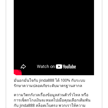
มั่นอกมั่นใจกับ jinda888 ได้ 100% กับระบบ
รักษาความปลอดภัยระดับมาตรฐานสากล
ความวิตกกังวลเรื่องข้อมูลส่วนตัวรั่วไหล หรือ
การเช็ดกโกงเงินจะหมดไปเมื่อคุณเลือกเดิมพัน
กับ jinda888 สล็อตเว็บตรง พวกเราให้ความ