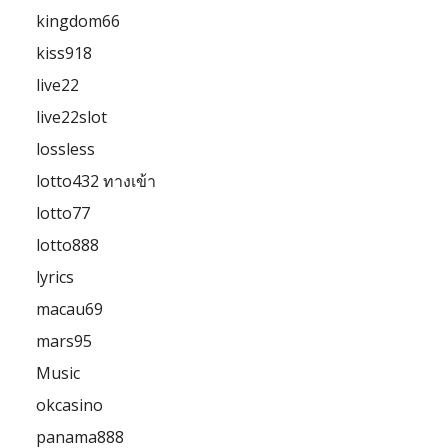
kingdom66
kiss918
live22
live22slot
lossless
lotto432 ทางเข้า
lotto77
lotto888
lyrics
macau69
mars95
Music
okcasino
panama888