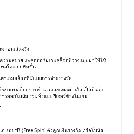
มก่อนเล่นจริง
ทั้งความสบาย แพลตฟอร์มเกมสล็อตที่วางแบบมาให้ใช้
ามพอใจมากเพิ่มขึ้น
้ค้นหาเกมสล็อตที่มีแบบการจ่ายรางวัล
ีระบบระเบียบการคำนวณผลแตกต่างกัน เป็นต้นว่า
การออกโบนัส รวมทั้งแบบฟีเจอร์ข้างในเกม
า
ก่ รอบฟรี (Free Spin) ตัวคูณเงินรางวัล หรือโบนัส