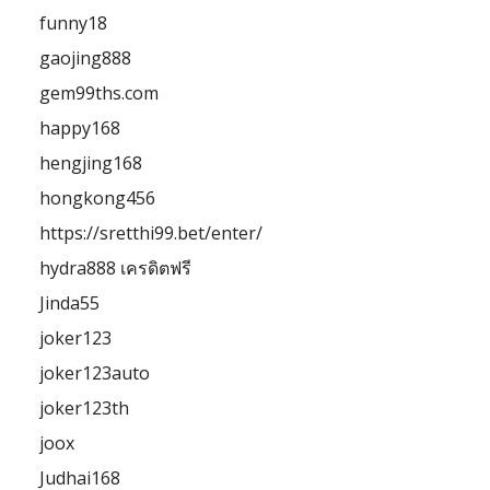
funny18
gaojing888
gem99ths.com
happy168
hengjing168
hongkong456
https://sretthi99.bet/enter/
hydra888 เครดิตฟรี
Jinda55
joker123
joker123auto
joker123th
joox
Judhai168