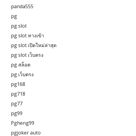
panda555
pg
pg slot
pg slot ทางเข้า
pg slot เปิดใหม่ล่าสุด
pg slot เว็บตรง
pg สล็อต
pg เว็บตรง
pg168
pg718
pg77
pg99
Pgheng99
pgjoker auto