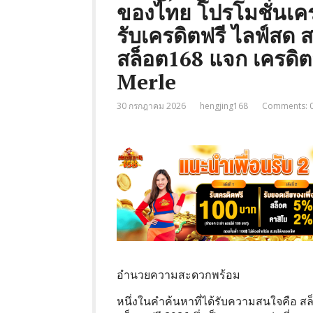
ของไทย โปรโมชั่นเคร
รับเครดิตฟรี ไลฟ์สด ส
สล็อต168 แจก เครดิตฟ
Merle
30 กรกฎาคม 2026
hengjing168
Comments: 
อำนวยความสะดวกพร้อม
หนึ่งในคำค้นหาที่ได้รับความสนใจคือ สล