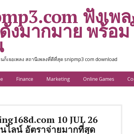
ipmp3.com ฟังเพล
่อดังมากมาย พร้อ
ณ
ไหนก็เจอเพลง สถานีเพลงที่ดีที่สุด snipmp3 com download
e
Finance
Marketing
Online Games
Co
ing168d.com 10 JUL 26
ลน์ อัตราจ่ายมากที่สุด