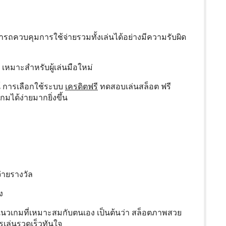
ถควบคุมการใช้จ่ายรวมทั้งเล่นได้อย่างมีความรับผิด
เหมาะสำหรับผู้เล่นมือใหม่
น์ การเลือกใช้ระบบ
เครดิตฟรี
ทดสอบเล่นสล็อต ฟรี
เกมได้ง่ายมากยิ่งขึ้น
่ายรางวัล
ง
แนวเกมที่เหมาะสมกับตนเอง เป็นต้นว่า สล็อตภาพสวย
รเล่นรวดเร็วทันใจ