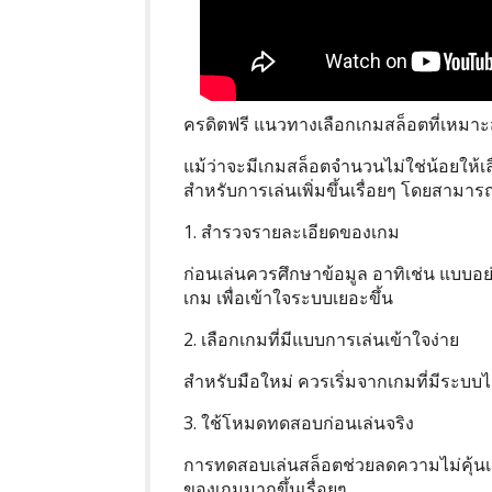
ครดิตฟรี แนวทางเลือกเกมสล็อตที่เหมา
แม้ว่าจะมีเกมสล็อตจำนวนไม่ใช่น้อยให้เ
สำหรับการเล่นเพิ่มขึ้นเรื่อยๆ โดยสามารถ
1. สำรวจรายละเอียดของเกม
ก่อนเล่นควรศึกษาข้อมูล อาทิเช่น แบบ
เกม เพื่อเข้าใจระบบเยอะขึ้น
2. เลือกเกมที่มีแบบการเล่นเข้าใจง่าย
สำหรับมือใหม่ ควรเริ่มจากเกมที่มีระบบไม่
3. ใช้โหมดทดสอบก่อนเล่นจริง
การทดสอบเล่นสล็อตช่วยลดความไม่คุ้นเคยกั
ของเกมมากขึ้นเรื่อยๆ