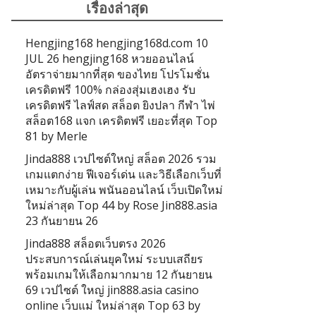
เรื่องล่าสุด
Hengjing168 hengjing168d.com 10
JUL 26 hengjing168 หวยออนไลน์
อัตราจ่ายมากที่สุด ของไทย โปรโมชั่น
เครดิตฟรี 100% กล่องสุ่มเฮงเฮง รับ
เครดิตฟรี ไลฟ์สด สล็อต ยิงปลา กีฬา ไพ่
สล็อต168 แจก เครดิตฟรี เยอะที่สุด Top
81 by Merle
Jinda888 เวปไซต์ใหญ่ สล็อต 2026 รวม
เกมแตกง่าย ฟีเจอร์เด่น และวิธีเลือกเว็บที่
เหมาะกับผู้เล่น พนันออนไลน์ เว็บเปิดใหม่
ใหม่ล่าสุด Top 44 by Rose Jin888.asia
23 กันยายน 26
Jinda888 สล็อตเว็บตรง 2026
ประสบการณ์เล่นยุคใหม่ ระบบเสถียร
พร้อมเกมให้เลือกมากมาย 12 กันยายน
69 เวปไซต์ ใหญ่ jin888.asia casino
online เว็บแม่ ใหม่ล่าสุด Top 63 by