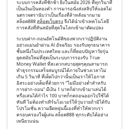
ระบบการคลังที่ชักช้า ยิ่งในสมัย 2026 ที่ทุกวินาที
เป็นเงินเป็นทองคำ การมารอนั่งส่งสลิปให้แอดไม่
นตรวจตรานับว่าเป็นเรื่องที่ล้าหลังมากมาย
สล็อต888
สล็อตเว็บตรง
จึงได้นำเข้าเทคโนโลยี
การคลังที่ทันสมัยที่สุดในโลกเข้ามาดัดแปลง
ระบบฝาก-ถอนอัตโนมัติของพวกเราปฏิบัติงาน
อย่างแม่นยำผ่าน AI อัจฉริยะ รองรับทุกธนาคาร
ชั้นหนึ่งในประเทศไทย และก็ที่ตอบปัญหาวัยรุ่น
ยุคสมัยใหม่ที่สุดเป็นระบบการรองรับ True
Money Wallet ที่สะดวกสบายสุดๆคุณสามารถ
ทำธุรกรรมเสร็จสมบูรณ์ได้ภายในช่วงเวลาไม่
เกิน 5 วินาที ที่เด็ดไปกว่านั้นเป็นเราให้โอกาส
อิสระอย่างเต็มที่ด้วยการ “ไม่มีอย่างต่ำสำหรับ
การฝาก-ถอน” มีเงิน 1 บาทก็ฝากเข้ามาเล่นได้
หรือเล่นได้กำไร 100 บาทก็กดถอนออกไปใช้ได้
ทันที ไม่ต้องทำเทิร์นโอเวอร์ให้วุ่นวายถ้ามิได้รับ
โปรโมชั่น ความยืดหยุ่นนี้เองที่ทำให้พวกเรา
ครอบครองใจผู้เล่น สล็อต888 ทุกระดับได้อย่าง
เหนียวแน่น