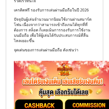
รวดเร็วทันใจ
เครดิตฟรี รองรับการเล่นผ่านมือถือในปี 2026
ปัจจุบันผู้เล่นจำนวนมากนิยมใช้งานผ่านสมาร์ต
โฟน เนื่องจากว่าสามารถเข้าถึงเกมได้ทุกที่ที่
ต้องการ สล็อต ก็เลยเน้นการรองรับการใช้งาน
บนมือถือ เพื่อให้ผู้เล่นได้รับประสบการณ์ที่ลื่น
ไหลเยอะขึ้น
จุดเด่นของการเล่นผ่านมือถือ ดังเช่นว่า