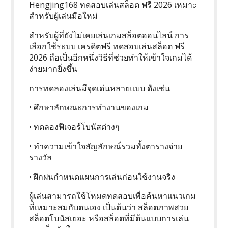
Hengjing168 ทดสอบเล่นสล็อต ฟรี 2026 เหมาะ
สำหรับผู้เล่นมือใหม่
สำหรับผู้ที่ยังไม่เคยเล่นเกมสล็อตออนไลน์ การ
เลือกใช้ระบบ
เครดิตฟรี
ทดสอบเล่นสล็อต ฟรี
2026 ถือเป็นอีกหนึ่งวิธีที่ช่วยทำให้เข้าใจเกมได้
ง่ายมากยิ่งขึ้น
การทดลองเล่นมีจุดเด่นหลายแบบ ดังเช่น
• ศึกษาลักษณะการทำงานของเกม
• ทดลองฟีเจอร์โบนัสต่างๆ
• ทำความเข้าใจสัญลักษณ์รวมทั้งตารางจ่าย
รางวัล
• ฝึกฝนกำหนดแผนการเล่นก่อนใช้งานจริง
ผู้เล่นสามารถใช้โหมดทดสอบเพื่อค้นหาแนวเกม
ที่เหมาะสมกับตนเอง เป็นต้นว่า สล็อตภาพสวย
สล็อตโบนัสเยอะ หรือสล็อตที่มีต้นแบบการเล่น