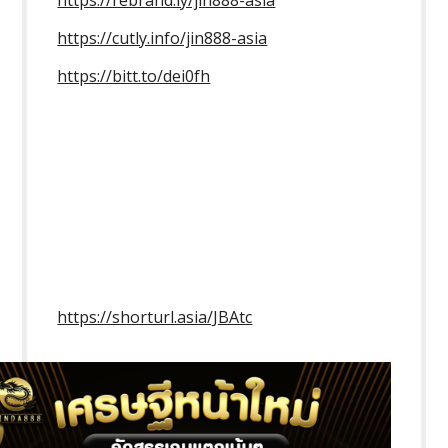
https://cutly.info/jin888-asia
https://bitt.to/dei0fh
https://shorturl.asia/JBAtc