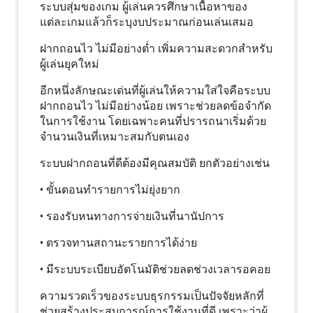
ระบบสุ่มของเกม ผู้เล่นควรศึกษาเนื้อหาของ
แต่ละเกมแล้วก็ระบุงบประมาณก่อนเล่นเสมอ
ฝากถอนไว ไม่มีอย่างต่ำ เพิ่มความสะดวกสำหรับ
ผู้เล่นยุคใหม่
อีกหนึ่งลักษณะเด่นที่ผู้เล่นให้ความใส่ใจคือระบบ
ฝากถอนไว ไม่มีอย่างน้อย เพราะช่วยลดข้อจำกัด
ในการใช้งาน โดยเฉพาะคนที่ปรารถนาเริ่มด้วย
จำนวนเงินที่เหมาะสมกับตนเอง
ระบบฝากถอนที่ดีต้องมีคุณสมบัติ ยกตัวอย่างเช่น
• ขั้นตอนทำรายการไม่ยุ่งยาก
• รองรับหนทางการจ่ายเงินที่นานัปการ
• ตรวจทานสถานะรายการได้ง่าย
• มีระบบระเบียบอัตโนมัติช่วยลดช่วงเวลารอคอย
ความรวดเร็วของระบบธุรกรรมเป็นปัจจัยหลักที่
ช่วยสร้างประสบการณ์การใช้งานที่ดี เพราะว่าผู้