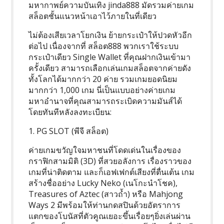
มหากาพย์ความบันเทิง jinda888 มัดรวมค่ายเกม
สล็อตชั้นแนวหน้าเอาไว้ภายในที่เดียว
ไม่ต้องเสียเวลาโยกเงิน ย้ายกระเป๋าให้ปวดหัวอีก
ต่อไป เนื่องจากที่ สล็อต888 พวกเราใช้ระบบ
กระเป๋าเดียว Single Wallet ที่คุณฝากเงินเข้ามา
ครั้งเดียว สามารถเลือกเล่นเกมสล็อตจากค่ายดัง
ทั้งโลกได้มากกว่า 20 ค่าย รวมเกมยอดนิยม
มากกว่า 1,000 เกม นี่เป็นแบบอย่างค่ายเกม
มหาอำนาจที่คุณสามารถระเบิดความมันส์ได้
โดยทันทีหลังลงทะเบียน:
1. PG SLOT (พีจี สล็อต)
ค่ายเกมขวัญใจมหาชนที่โดดเด่นในเรื่องของ
กราฟิกสามมิติ (3D) ที่สวยอลังการ เรื่องราวของ
เกมที่น่าติดตาม และก็เอฟเฟกต์เสียงที่ตื่นเต้น เกม
สร้างชื่ออย่าง Lucky Neko (เนโกะนำโชค),
Treasures of Aztec (สาวถ้ำ) หรือ Mahjong
Ways 2 มีพร้อมให้ท่านกดสปินด้วยอัตราการ
แตกของโบนัสที่ตัวคูณเยอะขึ้นเรื่อยๆยิ่งเล่นผ่าน