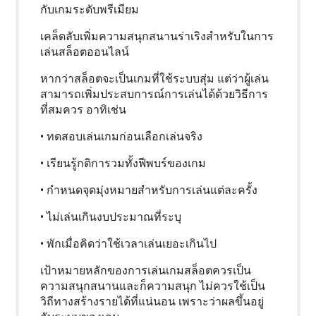
กับเกมระดับพรีเมียม
เคล็ดลับเพิ่มความสนุกสนานร่าเริงสำหรับในการ
เล่นสล็อตออนไลน์
หากว่าสล็อตจะเป็นเกมที่ใช้ระบบสุ่ม แต่ว่าผู้เล่น
สามารถเพิ่มประสบการณ์การเล่นได้ด้วยวิธีการ
ที่สมควร อาทิเช่น
• ทดสอบเล่นเกมก่อนเลือกเล่นจริง
• เรียนรู้กติการวมทั้งฟีพบร์ของเกม
• กำหนดจุดมุ่งหมายสำหรับการเล่นแต่ละครั้ง
• ไม่เล่นเกินงบประมาณที่ระบุ
• พักเมื่อคิดว่าใช้เวลาเล่นเยอะเกินไป
เป้าหมายหลักของการเล่นเกมสล็อตควรเป็น
ความสนุกสนานและก็ความสนุก ไม่ควรใช้เป็น
วิถีทางสร้างรายได้ที่แน่นอน เพราะว่าผลขึ้นอยู่