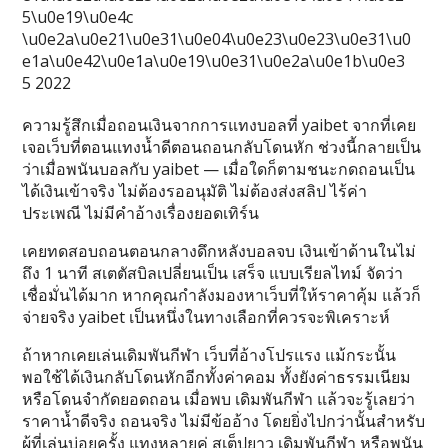
ความรู้สึกเมื่อถอนเงินจากการแทงบอลที่ yaibet จากที่เคย
เจอเว็บที่ตอนแทงน้ำดีตอนถอนกลับโดนหัก ช่วงนี้กลายเป็น
ว่าเมื่อพนันบอลกับ yaibet — เมื่อใดก็ตามชนะกดถอนเป็น
ได้เงินเข้าจริง ไม่ต้องรออนุมัติ ไม่ต้องส่งสลิป ไร้ค่า
ประเพณี ไม่มีคำอ้างเรื่องยอดเทิร์น
เคยทดสอบถอนตอนกลางดึกหลังบอลจบ เงินเข้าด้านในไม่
ถึง 1 นาที สเตตัสบิลเปลี่ยนเป็น เสร็จ แบบเรียลไทม์ จัดว่า
เชื่อมั่นได้มาก หากคุณกำลังมองหาเว็บที่ให้ราคาคุ้ม แล้วก็
จ่ายจริง yaibet เป็นหนึ่งในทางเลือกที่ควรจะพิเคราะห์
ถ้าหากเคยเล่นเดิมพันกีฬา เว็บที่อ้างโปรแรง แม้กระนั้น
พอใช้ได้เงินกลับโดนหักอีกทั้งค่าคอม ทั้งยังค่าธรรมเนียม
หรือโดนจำกัดยอดถอน เมื่อพบ เดิมพันกีฬา แล้วจะรู้เลยว่า
ราคาน้ำดีจริง ถอนจริง ไม่มีข้ออ้าง โดยยิ่งไปกว่านั้นสำหรับ
ผู้ที่เล่นบ่อยครั้ง แทงหลายคู่ สเต็ปยาว เดิมพันกีฬา หรือพนัน