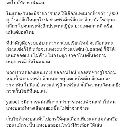
จะไม่มีปัญหานั้นเลย
ในแต่ละวันจะมีรายการบอลให้เลือกแทงมากยิ่งกว่า 1,000
คู่ ตั้งแต่ลีกใหญ่ยุโรปอย่างพรีเมียร์ลีก ลาลีกา กัลโช่ บุนเด
สลีกา ไปจนกระทั่งลีกประเทศญี่ปุ่น ประเทศเกาหลี หรือ
แม้แต่บอลไทย
ที่สำคัญคือระบบอัปเดตราคาแบบเรียลไทม์ จะเลือกแทง
ก่อนแข่งก็ได้ หรือจะแทงระหว่างแข่งขัน (บอลสด) ก็มีให้
เล่นตลอดแบบไม่ค้าง ไม่กระตุก ราคาไหลขึ้นลงตาม
เหตุการณ์จริงในสนาม
พวกเราทดลองเล่นแทงบอลออนไลน์ บอลสดช่วงยูโรก่อน
หน้านี้ พบบอลพลิกล็อกหลายคู่ แต่เว็บไซต์เปลี่ยนแปลง
ราคาทัน ไม่ดีเลย์ แทงแล้วรู้สึกแฟร์แล้วก็มีความหวังมากยิ่ง
กว่าเว็บไซต์ที่เคยเล่น
yaibet ชนิดการพนันที่มากกว่าการแทงแพ้ชนะ ทำให้คน
แทงบอลมีทางเลือกเยอะขึ้น ไม่ซ้ำจากจำเจ
เว็บไซต์แทงบอลทั่วไปอาจให้คุณเลือกเพียงแค่กลุ่มต่อหรือ
รอง แม้กระนั้น แทงบอลออนไลน์ มีตัวเลือกให้เล่น