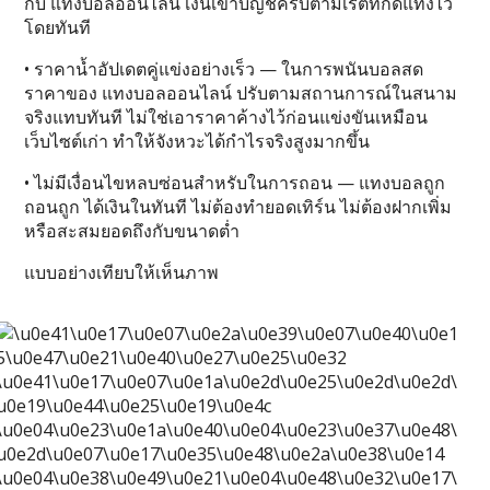
กับ แทงบอลออนไลน์ เงินเข้าบัญชีครบตามเรตที่กดแทงไว้
โดยทันที
• ราคาน้ำอัปเดตคู่แข่งอย่างเร็ว — ในการพนันบอลสด
ราคาของ แทงบอลออนไลน์ ปรับตามสถานการณ์ในสนาม
จริงแทบทันที ไม่ใช่เอาราคาค้างไว้ก่อนแข่งขันเหมือน
เว็บไซต์เก่า ทำให้จังหวะได้กำไรจริงสูงมากขึ้น
• ไม่มีเงื่อนไขหลบซ่อนสำหรับในการถอน — แทงบอลถูก
ถอนถูก ได้เงินในทันที ไม่ต้องทำยอดเทิร์น ไม่ต้องฝากเพิ่ม
หรือสะสมยอดถึงกับขนาดต่ำ
แบบอย่างเทียบให้เห็นภาพ