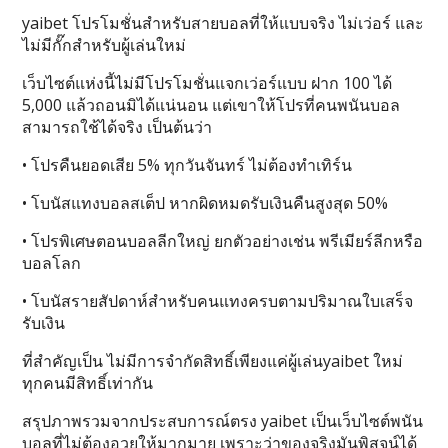
yaibet โปรโมชั่นสำหรับสายบอลที่ให้แบบจริง ไม่เว่อร์ และ
ไม่มีกั๊กสำหรับผู้เล่นใหม่
เว็บไซต์แห่งนี้ไม่มีโปรโมชั่นแจกเว่อร์แบบ ฝาก 100 ได้
5,000 แล้วถอนมิได้แน่นอน แต่เขาให้โปรที่คนพนันบอล
สามารถใช้ได้จริง เป็นต้นว่า
• โปรคืนยอดเสีย 5% ทุกวันจันทร์ ไม่ต้องทำเทิร์น
• โบนัสแทงบอลสเต็ป หากผิดหมดรับเงินคืนสูงสุด 50%
• โปรพิเศษตอนบอลลีกใหญ่ ยกตัวอย่างเช่น พรีเมียร์ลีกหรือ
บอลโลก
• โบนัสรายสัปดาห์สำหรับคนแทงครบตามปริมาณใบเสร็จ
รับเงิน
ที่สำคัญเป็น ไม่มีการจำกัดสิทธิ์เพียงแค่ผู้เล่นyaibet ใหม่
ทุกคนมีสิทธิ์เท่ากัน
สรุปภาพรวมจากประสบการณ์ตรง yaibet เป็นเว็บไซต์พนัน
บอลที่ไม่ต้องอวยให้มากมาย เพราะว่าของจริงมันพิสูจน์ได้