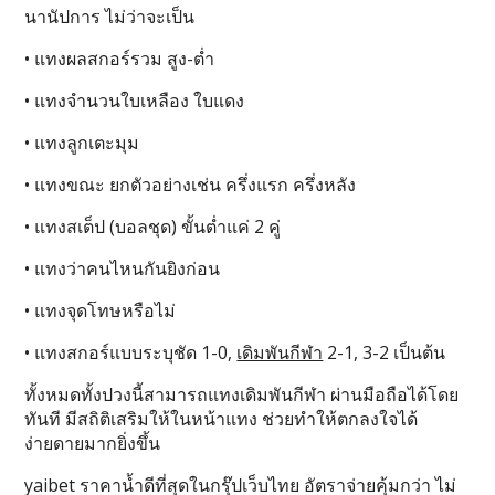
นานัปการ ไม่ว่าจะเป็น
• แทงผลสกอร์รวม สูง-ต่ำ
• แทงจำนวนใบเหลือง ใบแดง
• แทงลูกเตะมุม
• แทงขณะ ยกตัวอย่างเช่น ครึ่งแรก ครึ่งหลัง
• แทงสเต็ป (บอลชุด) ขั้นต่ำแค่ 2 คู่
• แทงว่าคนไหนกันยิงก่อน
• แทงจุดโทษหรือไม่
• แทงสกอร์แบบระบุชัด 1-0,
เดิมพันกีฬา
2-1, 3-2 เป็นต้น
ทั้งหมดทั้งปวงนี้สามารถแทงเดิมพันกีฬา ผ่านมือถือได้โดย
ทันที มีสถิติเสริมให้ในหน้าแทง ช่วยทำให้ตกลงใจได้
ง่ายดายมากยิ่งขึ้น
yaibet ราคาน้ำดีที่สุดในกรุ๊ปเว็บไทย อัตราจ่ายคุ้มกว่า ไม่