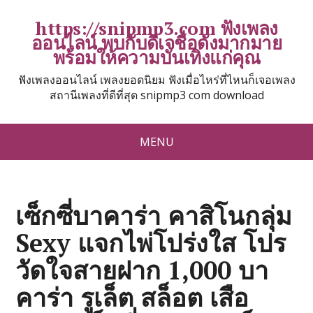
https://snipmp3.com ฟังเพลง
ออนไลน์ พบกับดีเจชื่อดังมากมาย
พร้อมให้ความบันเทิงแก่คุณ
ฟังเพลงออนไลน์ เพลงยอดนิยม ฟังเมื่อไหร่ที่ไหนก็เจอเพลง
สถานีเพลงที่ดีที่สุด snipmp3 com download
MENU
เซ็กซี่บาคาร่า คาสิโนกลุ่ม
Sexy แจกไพ่โปร่งใส โปร
วัดใจสายฝาก 1,000 บา
คาร่า รูเล็ต สล็อต เสือ