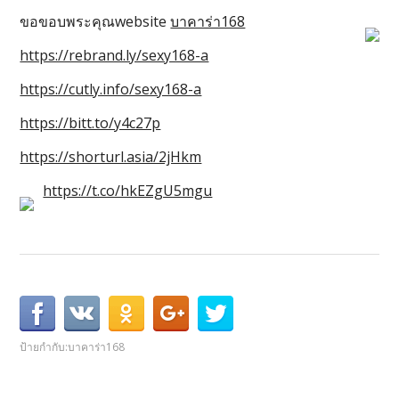
ขอขอบพระคุณwebsite
บาคาร่า168
https://rebrand.ly/sexy168-a
https://cutly.info/sexy168-a
https://bitt.to/y4c27p
https://shorturl.asia/2jHkm
https://t.co/hkEZgU5mgu
ป้ายกำกับ:
บาคาร่า168