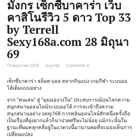
มังกร เซ็กซี่บาคาร่า เว็บ
คาสิโนรีวิว 5 ดาว Top 33
by Terrell
Sexy168a.com 28 มิถุนา
69
18 พฤษภาคม 2026
sexy168
Comments: 0
เซ็กซี่บาคาร่า สล็อต บอล สลากกินแบ่ง เกมกีฬา ระบบออ
โต้เต็มแบบอย่าง
จาก “คนเล่น” สู่ “มุมมองวงใน” ประสบการณ์บนโลกความ
สนุกสนานออนไลน์ระบบออโต้ การจะเข้าถึงความ
สนุกสนานอย่าง sexy168 การพนันออนไลน์สักหนึ่งครั้งถือ
เป็นเรื่องที่ยุ่งยากแล้วก็น่าปวดศรีษะไม่น้อย แม้กระนั้นใน
ฐานะที่ผมคลุกคลีอยู่ในแวดวงนี้มานานพอที่จะมองเห็นการ
เปลี่ยนแปลง