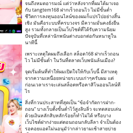
จนถึงหมดอารมณ์ แต่ว่าหลังจากที่ผมได้มาเจอ
กับ tangtem168 ฝากเร็วถอนไว ไม่มีขั้นต่ำ
ชีวิตการลงทุนออนไลน์ของผมก็แปรไปอย่างสิ้น
เชิง มันคือระบบที่ครบวงจร มีความมั่นคงยั่งยืน
สูง รวมทั้งกลายเป็นเว็บไซต์ที่ได้รับความนิยม
ปัจจุบันที่เหล่านักพนันต่างบอกต่อกันหนาหูใน
นาทีนี้
เพราะเหตุใดผมถึงเลือก สล็อต168 ฝากเร็วถอน
ไว ไม่มีขั้นต่ำ ในวันที่ตลาดเว็บพนันล้นเมือง?
จุดเริ่มต้นที่ทำให้ผมเปิดใจให้กับเว็บนี้ มีสาเหตุ
จากความเหนื่อยหน่ายระบบเก่าๆครับผม แต่
ก่อนเวลาเราจะเล่นสล็อตหรือคาสิโนออนไลน์ที
ไร
สิ่งที่กวนประสาทที่สุดเป็น “ข้อจำกัดการฝาก-
ถอน” บางเว็บตั้งขั้นต่ำไว้สูงลิบลิ่ว จะทดสอบเล่น
ด้วยเงินหลักสิบหลักร้อยก็ทำไม่ได้ หรือบาง
เว็บไซต์ฝากง่ายแต่ตอนถอนกลับลีลา จำเป็นต้อง
รอคอยแอดไม่นอนุมัว่ากล่าวยามเช้าสายบ่าย