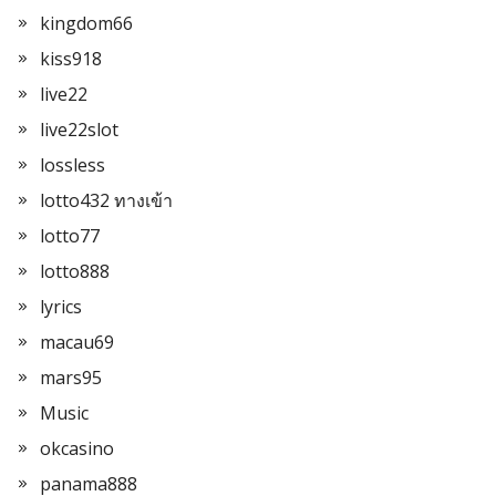
kingdom66
kiss918
live22
live22slot
lossless
lotto432 ทางเข้า
lotto77
lotto888
lyrics
macau69
mars95
Music
okcasino
panama888