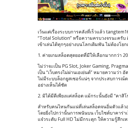
เว้นแต่เรื่องระบบการคลังที่เร็วแล้ว tangtem16
“Total Solution” หรือความครบวงจรนะครับ คื
เข้าเล่นได้ทุกๆอย่างบนโลกเดิมพัน ไม่ต้องโยก
1. ค่ายเกมสล็อตสุดยอดที่มีให้เลือกมากกว่า 20
ไม่ว่าจะเป็น PG Slot, Joker Gaming, Pragmati
เป็น “เว็บตรงไม่ผ่านเอเย่นต์” หมายความว่
ไม่มีระบบล็อกยูสเซอร์แน่ๆ จากประสบการณ์ตรง
อย่างเห็นได้ชัด
2. มิได้มีดีเพียงแค่สล็อต แม้กระนั้นยังมี “คาส
สำหรับคนไหนกันแน่ที่เล่นสล็อตจนอิ่มตัวแล้วอย
โดยยิ่งไปกว่านั้นการพนันบน เว็บไซต์บาคาร
แจ๋วระดับ Full HD ไม่มีกระตุก ให้ความรู้สึกเห