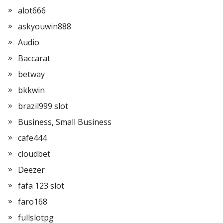
alot666
askyouwin888
Audio
Baccarat
betway
bkkwin
brazil999 slot
Business, Small Business
cafe444
cloudbet
Deezer
fafa 123 slot
faro168
fullslotpg