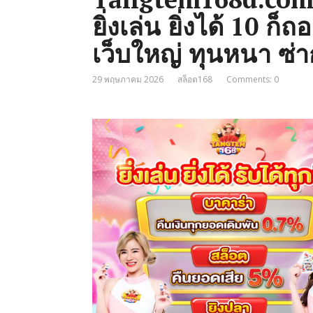
ยิ่งเล่น ยิ่งได้ 10 ก
เว็บใหญ่ ทุนหนา ซ่
29 พฤษภาคม 2026
สล็อต168
Comments: 0