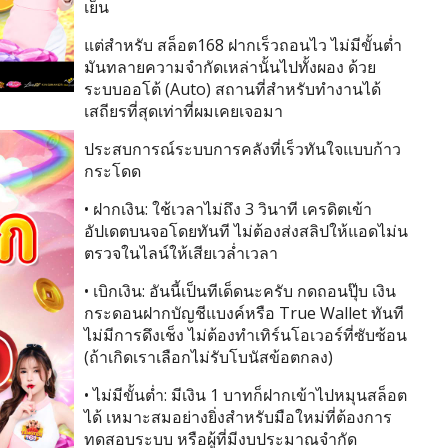
เย็น
แต่สำหรับ สล็อต168 ฝากเร็วถอนไว ไม่มีขั้นต่ำ
มันทลายความจำกัดเหล่านั้นไปทั้งผอง ด้วย
ระบบออโต้ (Auto) สถานที่สำหรับทำงานได้
เสถียรที่สุดเท่าที่ผมเคยเจอมา
ประสบการณ์ระบบการคลังที่เร็วทันใจแบบก้าว
กระโดด
• ฝากเงิน: ใช้เวลาไม่ถึง 3 วินาที เครดิตเข้า
อัปเดตบนจอโดยทันที ไม่ต้องส่งสลิปให้แอดไม่น
ตรวจในไลน์ให้เสียเวล่ำเวลา
• เบิกเงิน: อันนี้เป็นทีเด็ดนะครับ กดถอนปุ๊บ เงิน
กระดอนฝากบัญชีแบงค์หรือ True Wallet ทันที
ไม่มีการดึงเช็ง ไม่ต้องทำเทิร์นโอเวอร์ที่ซับซ้อน
(ถ้าเกิดเราเลือกไม่รับโบนัสข้อตกลง)
• ไม่มีขั้นต่ำ: มีเงิน 1 บาทก็ฝากเข้าไปหมุนสล็อต
ได้ เหมาะสมอย่างยิ่งสำหรับมือใหม่ที่ต้องการ
ทดสอบระบบ หรือผู้ที่มีงบประมาณจำกัด