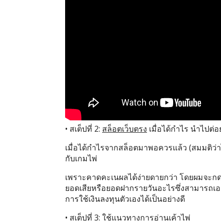
• สเต็ปที่ 2:
สล็อตเว็บตรง
เมื่อได้กำไร นำไปต่
เมื่อได้กำไรจากสล็อตมาพอควรแล้ว (สมมติว่า
กับเกมไพ่
เพราะคาดคะเนผลได้ง่ายดายกว่า โดยผมจะกดเข้า
ยอดเสียหรือยอดฝากรายวันอะไรซึ่งสามารถเอาม
การใช้เงินลงทุนตัวเองได้เป็นอย่างดี
• สเต็ปที่ 3: ใช้แนวทางการอ่านเค้าไพ่