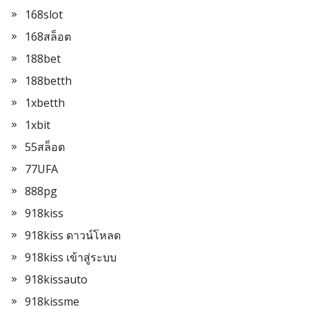
168slot
168สล็อต
188bet
188betth
1xbetth
1xbit
55สล็อต
77UFA
888pg
918kiss
918kiss ดาวน์โหลด
918kiss เข้าสู่ระบบ
918kissauto
918kissme